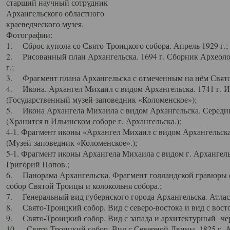
старший научный сотрудник
Архангельского областного
краеведческого музея.
Фотографии:
1. Сброс купола со Свято-Троицкого собора. Апрель 1929 г.;
2. Рисованный план Архангельска. 1694 г. Сборник Археолог
г.;
3. Фрагмент плана Архангельска с отмеченным на нём Свято
4. Икона. Архангел Михаил с видом Архангельска. 1741 г. 
(Государственный музей-заповедник «Коломенское»);
5. Икона Архангела Михаила с видом Архангельска. Середин
(Хранится в Ильинском соборе г. Архангельска.);
4-1. Фрагмент иконы «Архангел Михаил с видом Архангельска
(Музей-заповедник «Коломенское».);
5-1. Фрагмент иконы Архангела Михаила с видом г. Архангель
Григорий Попов.;
6. Панорама Архангельска. Фрагмент голландской гравюры с
собор Святой Троицы и колокольня собора.;
7. Генеральный вид губернского города Архангельска. Атлас 
8. Свято-Троицкий собор. Вид с северо-востока и вид с восто
9. Свято-Троицкий собор. Вид с запада и архитектурный чер
10. Свято-Троицкий собор. Вид с Северной Двины. 1825 г. А