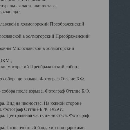
тральная часть иконостаса;
о-запада.;
славской в холмогорский Преображенский
лославской в холмогорский Преображенский
оровны Милославской в холмогорский
АОКМ.;
в холмогорский Преображенский собор.;
 собора до взрыва. Фотограф Оттлие Б.Ф.
 собора после взрыва. Фотограф Оттлие Б.Ф.
а. Вид на иконостас. На южной стороне
. Фотограф Оттлие Б.Ф. 1929 г.;
а. Центральная часть иконостаса. Фотограф
ра. Позолоченный балдахин над царскими