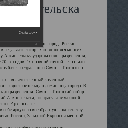
 Архангельска
Слайд-шоу:
 чем другие губернские города России
 в результате которых он лишился многих
у Архангельску ударила волна разрушения,
 20 –х годов. Отправной точкой чего стало
нсамбля кафедрального Свято – Троицкого
а, величественный каменный
ю и градостроительную доминанту города. В
оть до разрушения Свято – Троицкий собор
ний Архангельска, по праву занимающий
ртине Архангельска.
 себе яркую и своеобразную архитектуру
ниями России, Западной Европы и местной
вали его кафедральное значение,