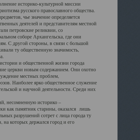
полнение историко-культурной миссии
триотизма русского православного общества.
редметов, чье значение определяется
твенных деятелей и представителям местной
тали петровские реликвии, со
альном соборе Архангельска, где они
м. С другой стороны, в связи с большой
кивали ту общественную значимость,
а.
тории и общественной жизни города
ение церкви новым содержанием. Они охотно
бсуждение местных проблем,
юзов. Наиболее ярко общественное служение
ельской и научной деятельности. Среди них
й, несомненную историко –
ауки как памятник старины, оказался лишь
ьных разрушений сотрет с лица города ту
 на которых держался город и его