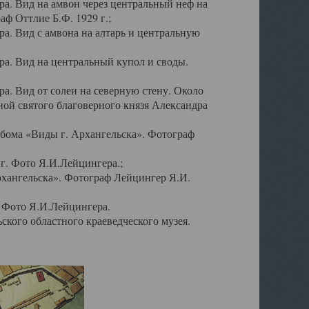
а. Вид на амвон через центральный неф на
аф Оттлие Б.Ф. 1929 г.;
. Вид с амвона на алтарь и центральную
а. Вид на центральный купол и своды.
. Вид от солеи на северную стену. Около
ой святого благоверного князя Александра
бома «Виды г. Архангельска». Фотограф
г. Фото Я.И.Лейцингера.;
рхангельска». Фотограф Лейцингер Я.И.
. Фото Я.И.Лейцингера.
кого областного краеведческого музея.