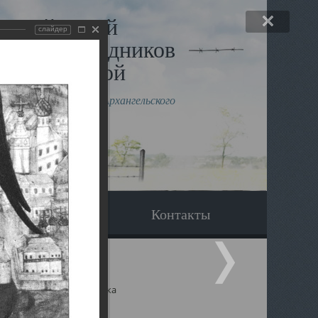
льный музей
слайдер
в и исповедников
рхангельской
влению митрополита Архангельского
горского Даниила
Вопрос-ответ
Контакты
ицкий собор Архангельска