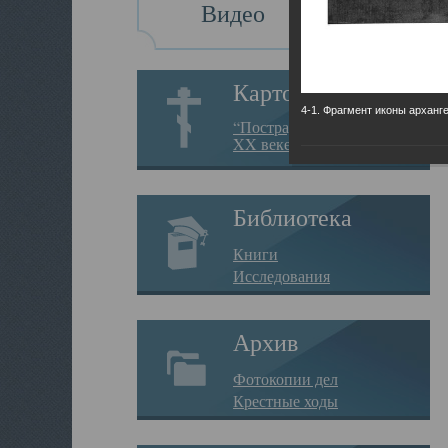
Видео
Картотека
4-1. Фрагмент иконы арханг
“Пострадавшие за веру в
XX веке на Севере”
Библиотека
Книги
Исследования
Архив
Фотокопии дел
Крестные ходы