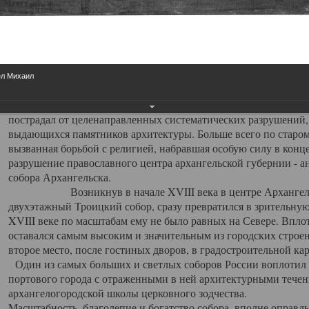
Свято-Троицкий собор
Свято-Троицкий собор Архангельска
ел Михаил
23.12.2015
Сегодня мы можем говорить, что Архангельск в большей мере,
пострадал от целенаправленных систематических разрушений,
выдающихся памятников архитектуры. Больше всего по старом
вызванная борьбой с религией, набравшая особую силу в конце
разрушение православного центра архангельской губернии - а
собора Архангельска.
Возникнув в начале XVIII века в центре Архангельск
двухэтажный Троицкий собор, сразу превратился в зрительну
XVIII веке по масштабам ему не было равных на Севере. Впл
оставался самым высоким и значительным из городских строе
второе место, после гостиных дворов, в градостроительной ка
Один из самых больших и светлых соборов России воплотил в
портового города с отраженными в ней архитектурными тече
архангелогородской школы церковного зодчества.
Масштабность, благолепие и богатство собора, вполне оправды