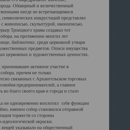
города. Обширный и величественный
ственными нигде не встречающимися
 символических инкрустаций представлял
 с живописью, скульптурой, иконописью,
ьер Троицкого храма создавал тот
обора, на протяжении многих лет
ице, библиотеке, среди церковной утвари
удожественных предметов. Описи имущества
ьных церковных и художественных ценностях,
, принимавшее активное участие в
собора, причем не только
 тесно связанных с Архангельском торговых
толюбия предпринимателей, а главное
во благо своего края и города и стало
 он одновременно воплотил себе функции
айно, именно собор становился отправной
тация торжеств со стороны
-идеологической окраски.
вещей указывало на общественный