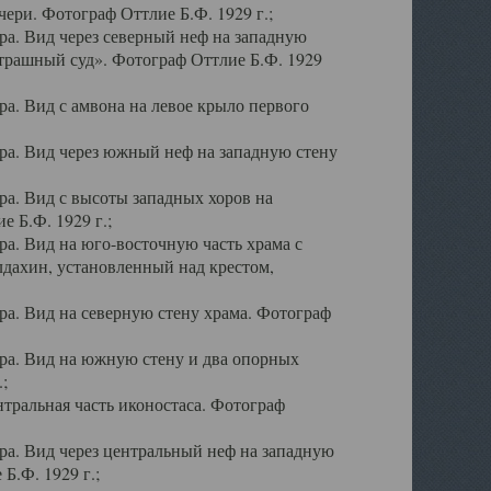
ери. Фотограф Оттлие Б.Ф. 1929 г.;
а. Вид через северный неф на западную
трашный суд». Фотограф Оттлие Б.Ф. 1929
. Вид с амвона на левое крыло первого
а. Вид через южный неф на западную стену
а. Вид с высоты западных хоров на
 Б.Ф. 1929 г.;
а. Вид на юго-восточную часть храма с
дахин, установленный над крестом,
а. Вид на северную стену храма. Фотограф
ра. Вид на южную стену и два опорных
;
тральная часть иконостаса. Фотограф
а. Вид через центральный неф на западную
Б.Ф. 1929 г.;