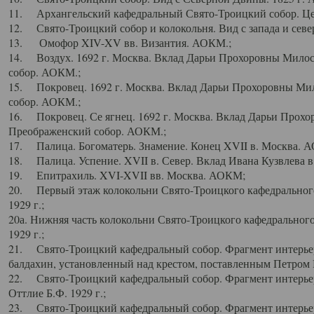
11. Архангельский кафедральный Свято-Троицкий собор. Цен
12. Свято-Троицкий собор и колокольня. Вид с запада и север
13. Омофор XIV-XV вв. Византия. АОКМ.;
14. Воздух. 1692 г. Москва. Вклад Дарьи Прохоровны Мило
собор. АОКМ.;
15. Покровец. 1692 г. Москва. Вклад Дарьи Прохоровны Ми
собор. АОКМ.;
16. Покровец. Се ягнец. 1692 г. Москва. Вклад Дарьи Прох
Преображенский собор. АОКМ.;
17. Палица. Богоматерь. Знамение. Конец XVII в. Москва. 
18. Палица. Успение. XVII в. Север. Вклад Ивана Кузвлева 
19. Епитрахиль. XVI-XVII вв. Москва. АОКМ;
20. Первый этаж колокольни Свято-Троицкого кафедрального
1929 г.;
20а. Нижняя часть колокольни Свято-Троицкого кафедрального
1929 г.;
21. Свято-Троицкий кафедральный собор. Фрагмент интерьер
балдахин, установленный над крестом, поставленным Петром I
22. Свято-Троицкий кафедральный собор. Фрагмент интерьер
Оттлие Б.Ф. 1929 г.;
23. Свято-Троицкий кафедральный собор. Фрагмент интерье