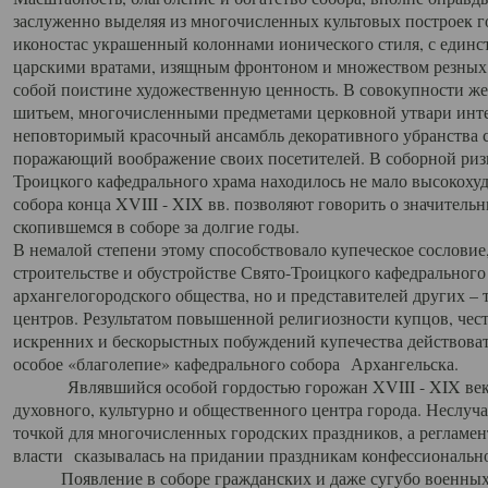
заслуженно выделяя из многочисленных культовых построек 
иконостас украшенный колоннами ионического стиля, с един
царскими вратами, изящным фронтоном и множеством резных,
собой поистине художественную ценность. В совокупности же
шитьем, многочисленными предметами церковной утвари интер
неповторимый красочный ансамбль декоративного убранства с
поражающий воображение своих посетителей. В соборной ризн
Троицкого кафедрального храма находилось не мало высокох
собора конца XVIII - XIX вв. позволяют говорить о значител
скопившемся в соборе за долгие годы.
В немалой степени этому способствовало купеческое сословие
строительстве и обустройстве Свято-Троицкого кафедрального 
архангелогородского общества, но и представителей других –
центров. Результатом повышенной религиозности купцов, чес
искренних и бескорыстных побуждений купечества действовать 
особое «благолепие» кафедрального собора Архангельска.
Являвшийся особой гордостью горожан XVIII - XIX века
духовного, культурно и общественного центра города. Неслуч
точкой для многочисленных городских праздников, а регламен
власти сказывалась на придании праздникам конфессионально
Появление в соборе гражданских и даже сугубо военных 