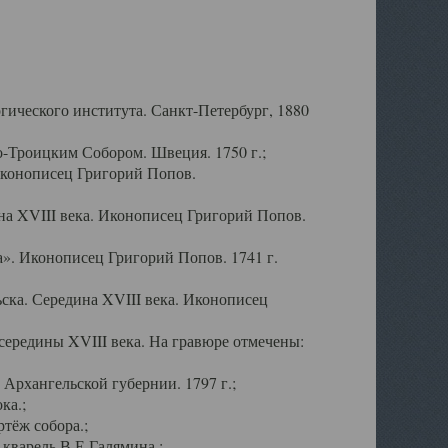
ического института. Санкт-Петербург, 1880
-Троицким Собором. Швеция. 1750 г.;
Иконописец Григорий Попов.
а XVIII века. Иконописец Григорий Попов.
». Иконописец Григорий Попов. 1741 г.
ска. Середина XVIII века. Иконописец
ередины XVIII века. На гравюре отмечены:
Архангельской губернии. 1797 г.;
ка.;
тёж собора.;
кварель В.Е.Галямина.;