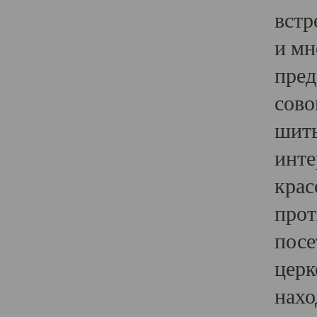
встр
и мн
пред
сово
шить
инте
крас
прот
посе
церк
нахо