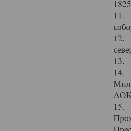
1825
11.
собо
12. 
севе
13.
14. 
Мило
АОК
15. 
Прох
Прео