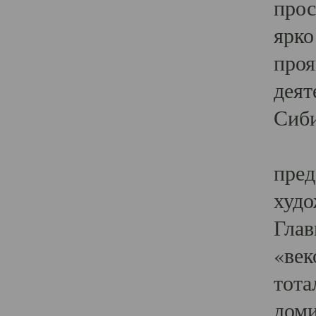
прос
ярко
проя
деят
Сиби
Одн
пред
худо
Глав
«век
тота
доми