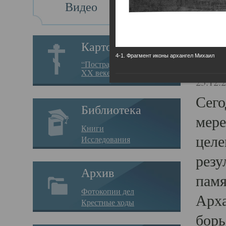
Видео
Св
Картотека
4-1. Фрагмент иконы архангел Михаил
Свя
“Пострадавшие за веру в
XX веке на Севере”
23.12.
Сего
Библиотека
мере
Книги
целе
Исследования
резу
Архив
памя
Фотокопии дел
Арха
Крестные ходы
борь