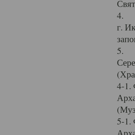
Свят
4. И
г. И
запо
5. И
Сере
(Хра
4-1.
Арха
(Муз
5-1.
Арха