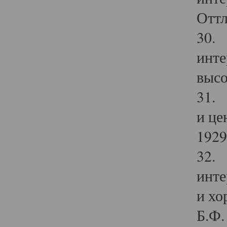
Оттл
30. 
инте
высо
31. 
и це
1929 
32. 
инте
и хо
Б.Ф. 