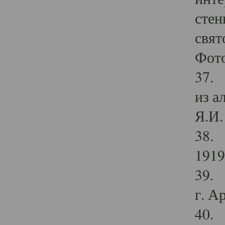
стен
свят
Фото
37. 
из а
Я.И. 
38. 
1919
39. 
г. А
40. 