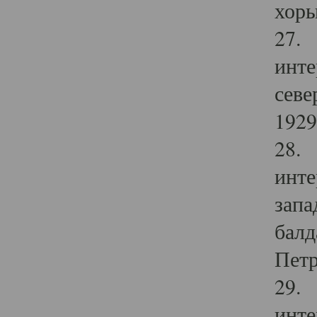
хоры
27. 
инте
севе
1929 
28. 
инте
запа
балд
Петр
29. 
инте