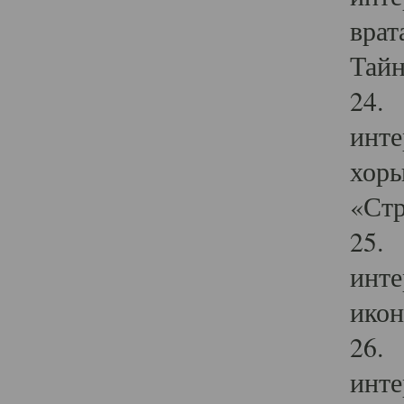
врат
Тайн
24. 
инте
хоры
«Стр
25. 
инте
икон
26. 
инте