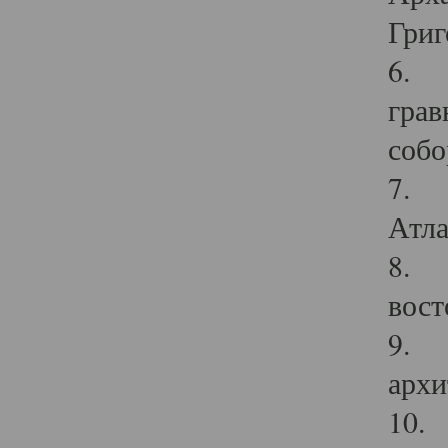
Григ
6. П
грав
собо
7. Г
Атла
8. С
вост
9. С
архи
10. 