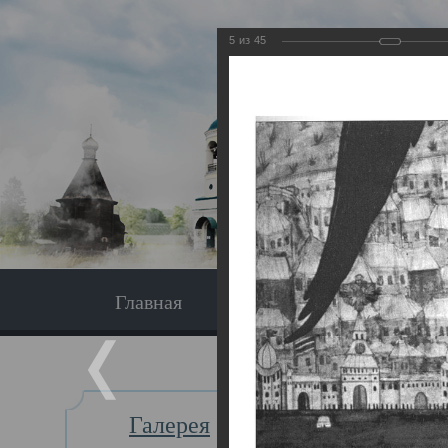
5
из
45
Главная
Экскурсия
Главная
Галерея