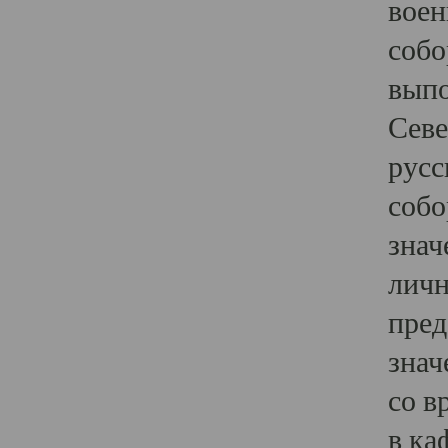
воен
собо
выпо
Севе
русс
собо
знач
личн
пред
знач
со в
в ка