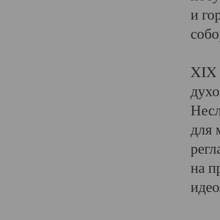
и го
собо
Явл
XIX 
духо
Несл
для 
регл
на п
идео
Поя