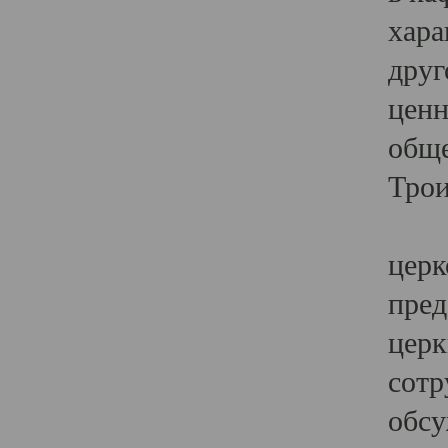
хара
друг
ценн
обще
Трои
Ярк
церк
пред
церк
сотр
обсу