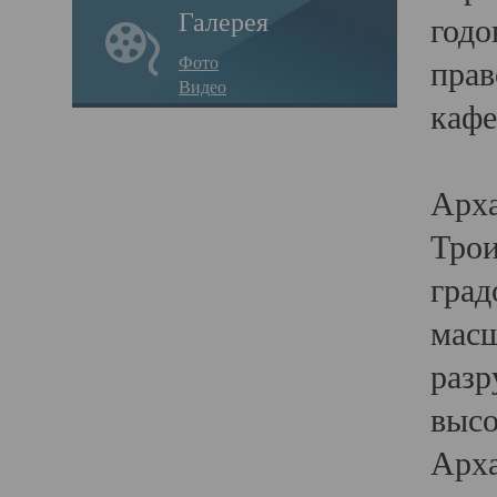
Галерея
годо
Фото
прав
Видео
кафе
Воз
Арха
Трои
град
масш
разр
высо
Арха