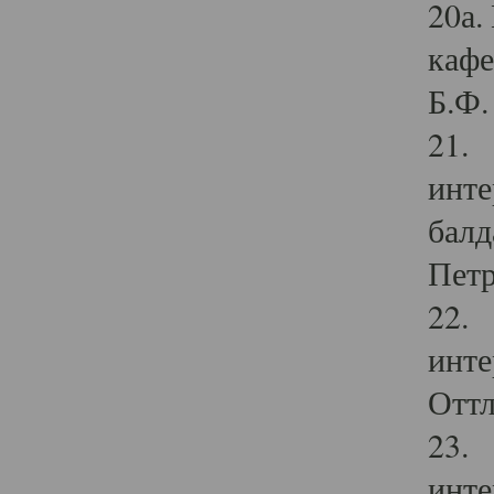
20а.
кафе
Б.Ф. 
21. 
инте
балд
Петр
22. 
инте
Оттл
23. 
инте