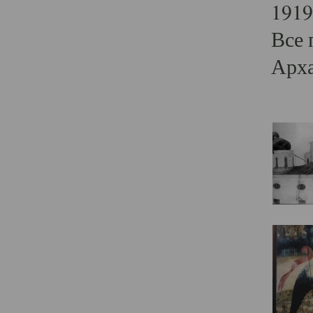
1919
Все 
Арха