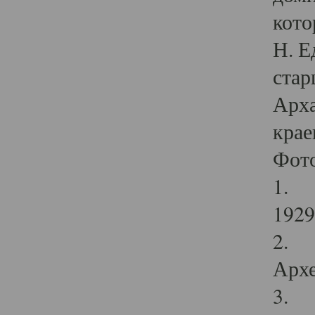
кото
Н. Е
стар
Арха
крае
Фот
1. С
1929 
2. Р
Архе
3. Ф