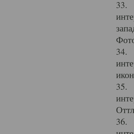
33. 
инте
запа
Фото
34. 
инте
икон
35. 
инте
Оттл
36. 
инте