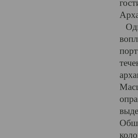
гост
Арха
Один
вопл
порт
тече
арха
Масш
опра
выде
Обши
коло