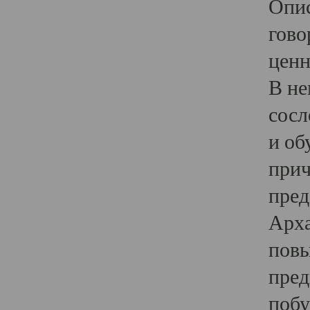
Опис
гово
ценн
В не
сосл
и об
прич
пред
Арха
повы
пред
побу