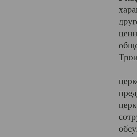
хара
друг
ценн
обще
Трои
Ярк
церк
пред
церк
сотр
обсу