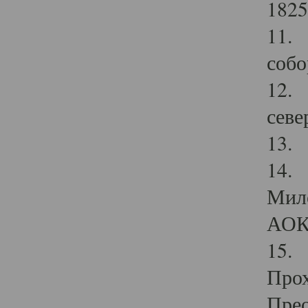
1825
11.
собо
12. 
севе
13.
14. 
Мило
АОК
15. 
Прох
Прео