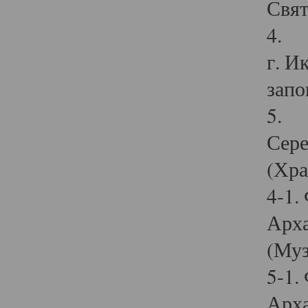
Свят
4. И
г. И
запо
5. И
Сере
(Хра
4-1.
Арха
(Муз
5-1.
Арха