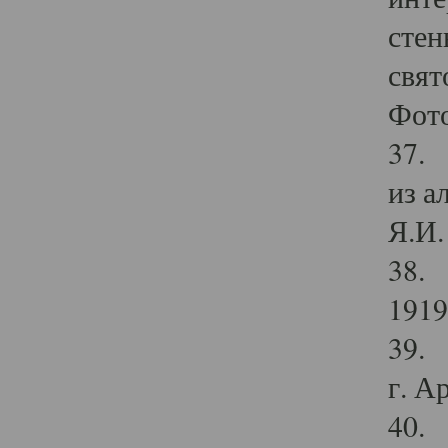
стен
свят
Фото
37. 
из а
Я.И. 
38. 
1919
39. 
г. А
40. 