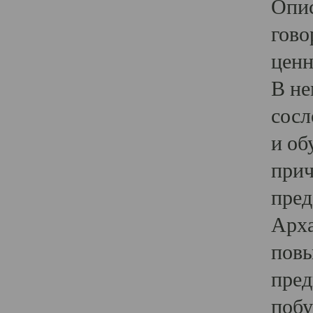
Опис
гово
ценн
В не
сосл
и об
прич
пред
Арха
повы
пред
побу