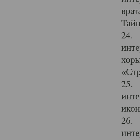
врат
Тайн
24. 
инте
хоры
«Стр
25. 
инте
икон
26. 
инте