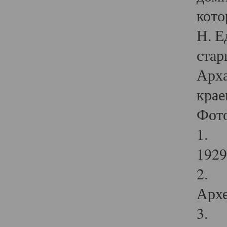
кото
Н. Е
стар
Арха
крае
Фот
1. С
1929 
2. Р
Архе
3. Ф