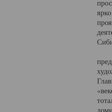
прос
ярко
проя
деят
Сиби
Одн
пред
худо
Глав
«век
тота
доми