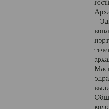
гост
Арха
Один
вопл
порт
тече
арха
Масш
опра
выде
Обши
коло