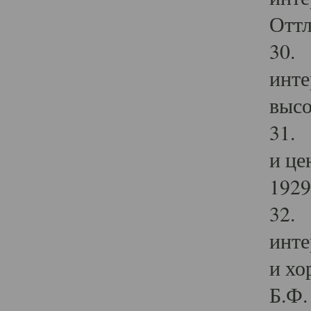
Оттл
30. 
инте
высо
31. 
и це
1929 
32. 
инте
и хо
Б.Ф. 