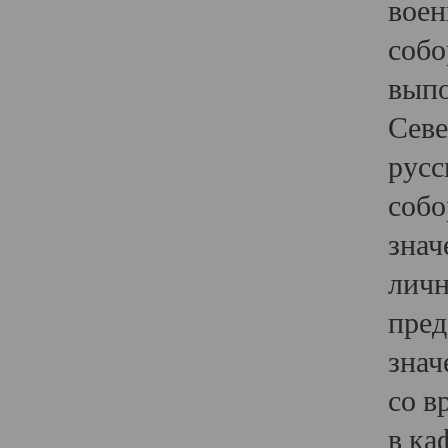
воен
собо
выпо
Севе
русс
собо
знач
личн
пред
знач
со в
в ка