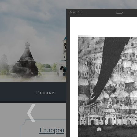
5
из
45
Главная
Экскурсия
Главная
Галерея