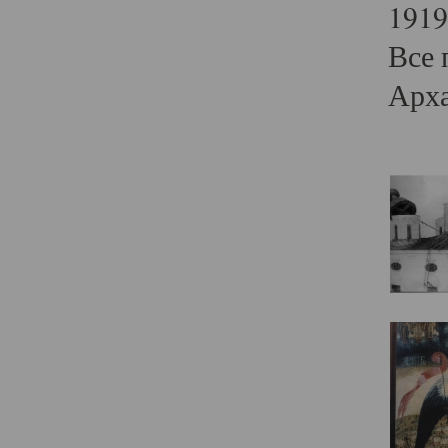
1919
Все 
Арха