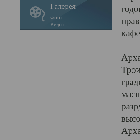
Галерея
годо
Фото
прав
Видео
кафе
Воз
Арха
Трои
град
масш
разр
высо
Арха