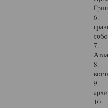
Григ
6. П
грав
собо
7. Г
Атла
8. С
вост
9. С
архи
10. 