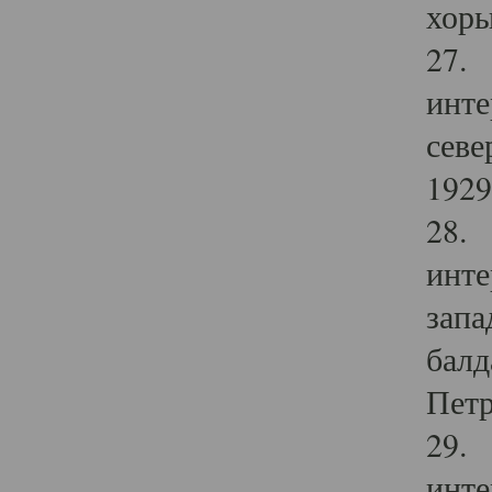
хоры
27. 
инте
севе
1929 
28. 
инте
запа
балд
Петр
29. 
инте