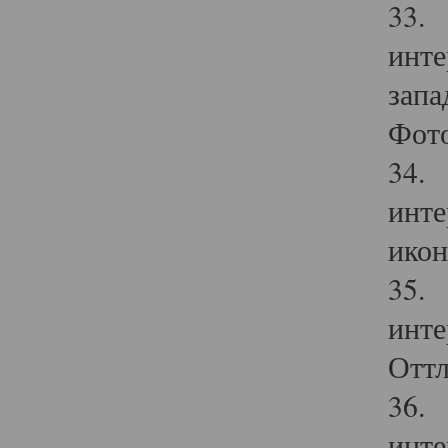
33. 
инте
запа
Фото
34. 
инте
икон
35. 
инте
Оттл
36. 
инте