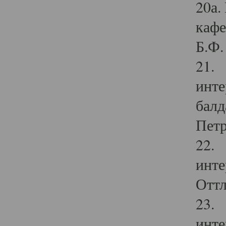
20а.
кафе
Б.Ф. 
21. 
инте
балд
Петр
22. 
инте
Оттл
23. 
инте