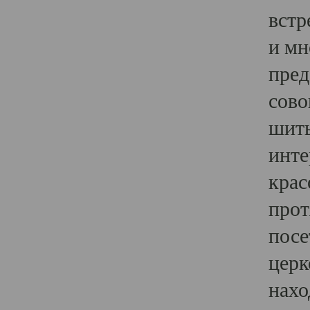
встр
и мн
пред
сово
шить
инте
крас
прот
посе
церк
нахо