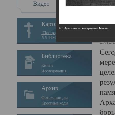
Видео
Св
Картотека
4-1. Фрагмент иконы архангел Михаил
Свя
“Пострадавшие за веру в
XX веке на Севере”
23.12.
Сего
Библиотека
мере
Книги
целе
Исследования
резу
Архив
памя
Фотокопии дел
Арха
Крестные ходы
борь