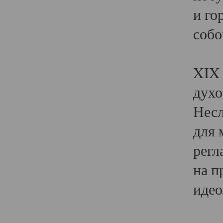
и го
собо
Явл
XIX 
духо
Несл
для 
регл
на п
идео
Поя