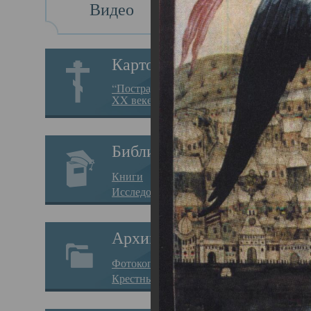
Видео
Св
Картотека
Свя
“Пострадавшие за веру в
XX веке на Севере”
23.12.
Сего
Библиотека
мере
Книги
целе
Исследования
резу
Архив
памя
Фотокопии дел
Арха
Крестные ходы
борь