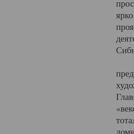
прос
ярко
проя
деят
Сиби
Одн
пред
худо
Глав
«век
тота
доми