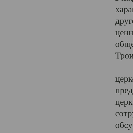
хара
друг
ценн
обще
Трои
Ярк
церк
пред
церк
сотр
обсу