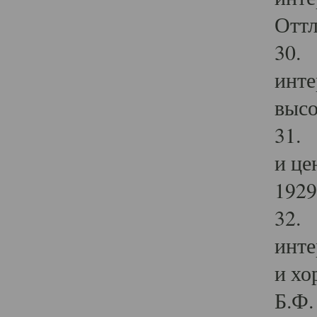
Оттл
30. 
инте
высо
31. 
и це
1929 
32. 
инте
и хо
Б.Ф. 