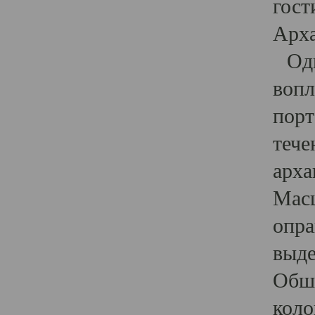
гост
Арха
Один
вопл
порт
тече
арха
Масш
опра
выде
Обши
коло