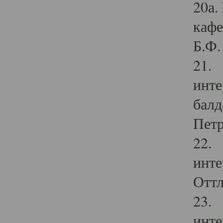
20а.
кафе
Б.Ф. 
21. 
инте
балд
Петр
22. 
инте
Оттл
23. 
инте