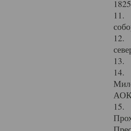
1825
11.
собо
12. 
севе
13.
14. 
Мило
АОК
15. 
Прох
Прео