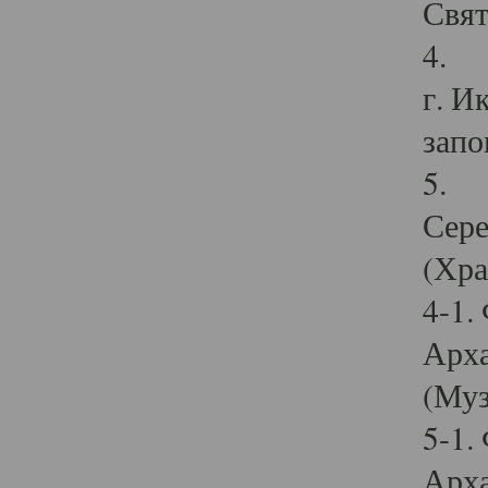
Свят
4. И
г. И
запо
5. И
Сере
(Хра
4-1.
Арха
(Муз
5-1.
Арха