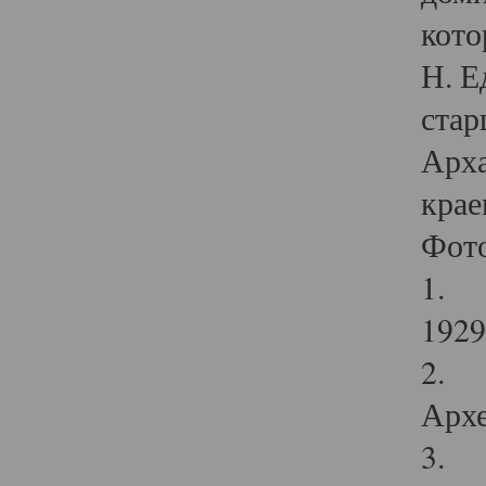
кото
Н. Е
стар
Арха
крае
Фот
1. С
1929 
2. Р
Архе
3. Ф