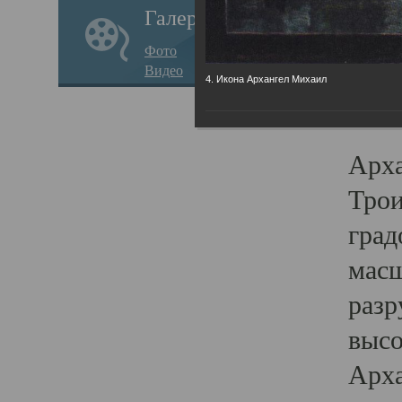
Галерея
годо
Фото
прав
Видео
4. Икона Архангел Михаил
кафе
Воз
Арха
Трои
град
масш
разр
высо
Арха