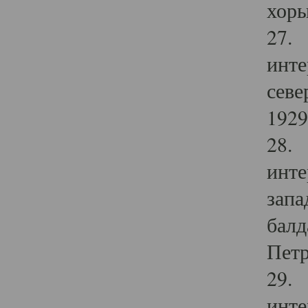
хоры
27. 
инте
севе
1929 
28. 
инте
запа
балд
Петр
29. 
инте