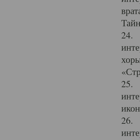
врат
Тайн
24. 
инте
хоры
«Стр
25. 
инте
икон
26. 
инте