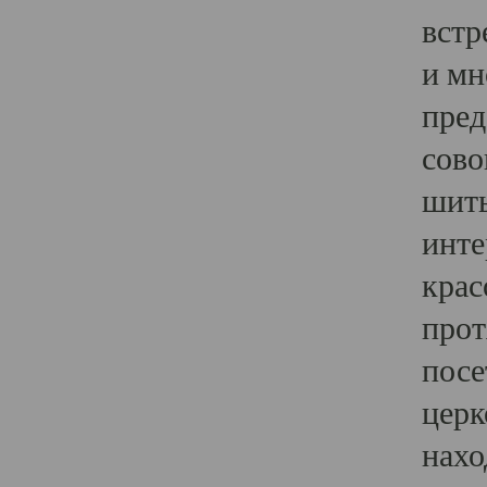
встр
и мн
пред
сово
шить
инте
крас
прот
посе
церк
нахо