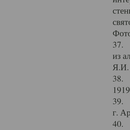
стен
свят
Фото
37. 
из а
Я.И. 
38. 
1919
39. 
г. А
40. 