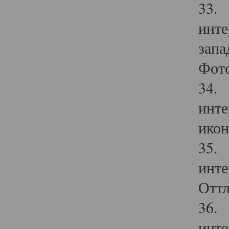
33. 
инте
запа
Фото
34. 
инте
икон
35. 
инте
Оттл
36. 
инте