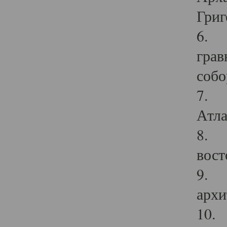
Григ
6. П
грав
собо
7. Г
Атла
8. С
вост
9. С
архи
10. 