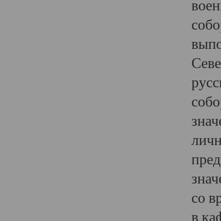
воен
собо
выпо
Севе
русс
собо
знач
личн
пред
знач
со в
в ка