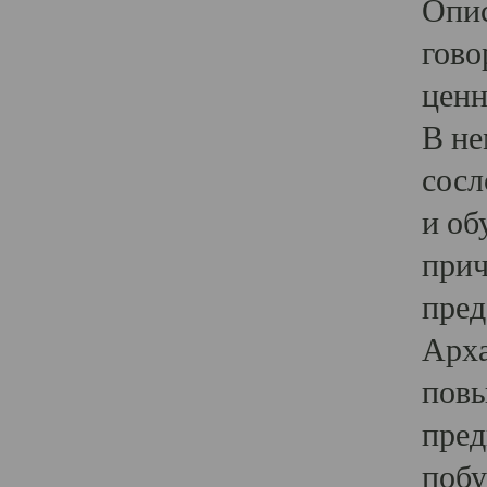
Опис
гово
ценн
В не
сосл
и об
прич
пред
Арха
повы
пред
побу