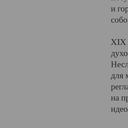
и го
собо
Явл
XIX 
духо
Несл
для 
регл
на п
идео
Поя