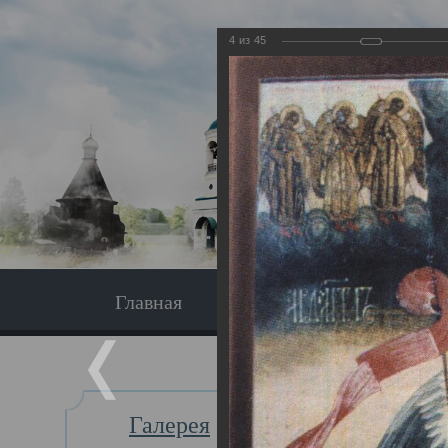
4
из
45
Главная
Экскурсия
Главная
Галерея