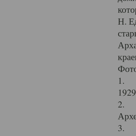
кото
Н. Е
стар
Арха
крае
Фот
1. С
1929 
2. Р
Архе
3. Ф