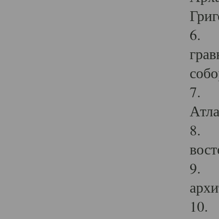
Григ
6. П
грав
собо
7. Г
Атла
8. С
вост
9. С
архи
10. 