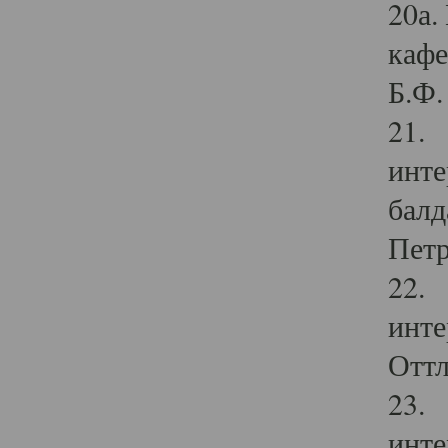
20а.
кафе
Б.Ф. 
21. 
инте
балд
Петр
22. 
инте
Оттл
23. 
инте