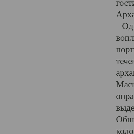
гост
Арха
Один
вопл
порт
тече
арха
Масш
опра
выде
Обши
коло