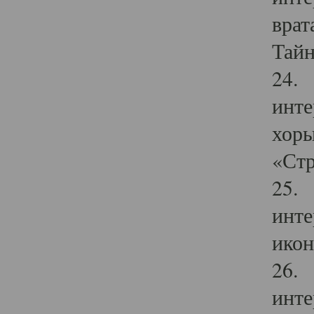
врат
Тайн
24. 
инте
хоры
«Стр
25. 
инте
икон
26. 
инте