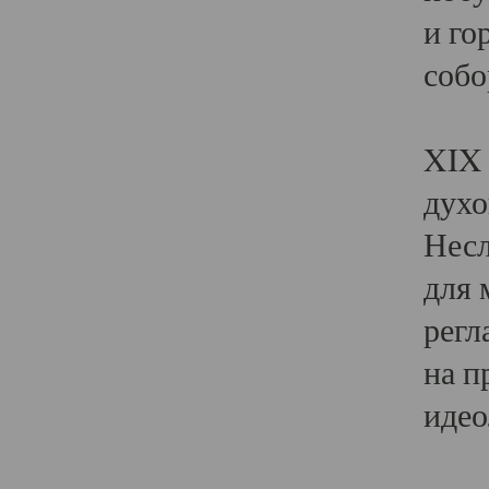
и го
собо
Явл
XIX 
духо
Несл
для 
регл
на п
идео
Поя