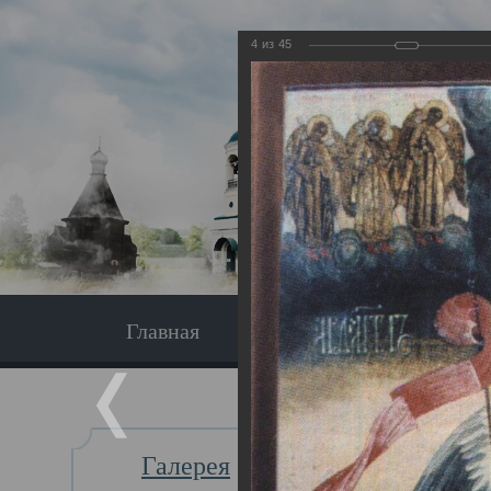
4
из
45
Главная
Экскурсия
Главная
Галерея