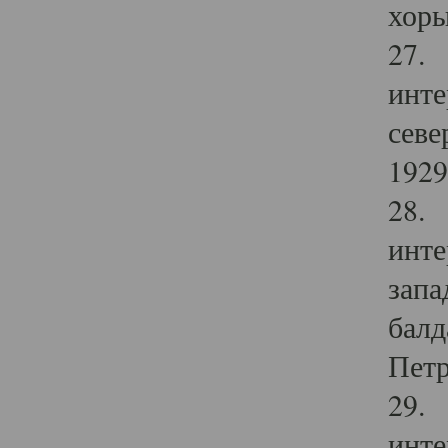
хоры
27. 
инте
севе
1929 
28. 
инте
запа
балд
Петр
29. 
инте