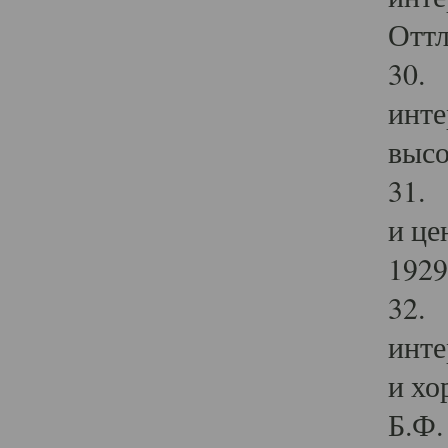
Оттл
30. 
инте
высо
31. 
и це
1929 
32. 
инте
и хо
Б.Ф. 