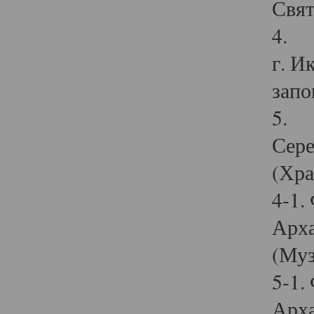
Свят
4. И
г. И
запо
5. И
Сере
(Хра
4-1.
Арха
(Муз
5-1.
Арха