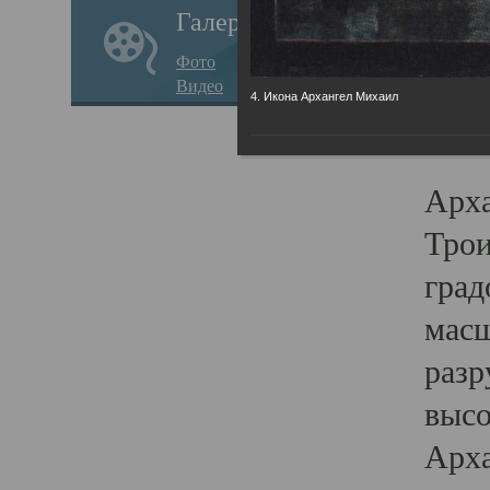
Галерея
годо
Фото
прав
Видео
4. Икона Архангел Михаил
кафе
Воз
Арха
Трои
град
масш
разр
высо
Арха