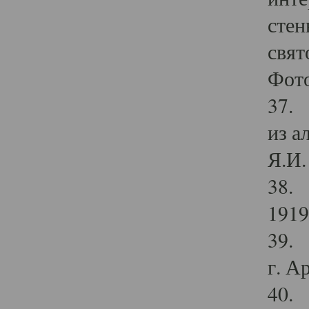
стен
свят
Фото
37. 
из а
Я.И. 
38. 
1919
39. 
г. А
40. 