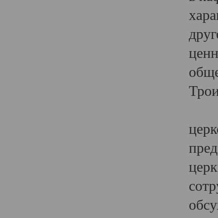
хара
друг
ценн
обще
Трои
Ярк
церк
пред
церк
сотр
обсу