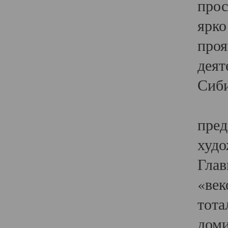
прос
ярко
проя
деят
Сиби
Одн
пред
худо
Глав
«век
тота
доми