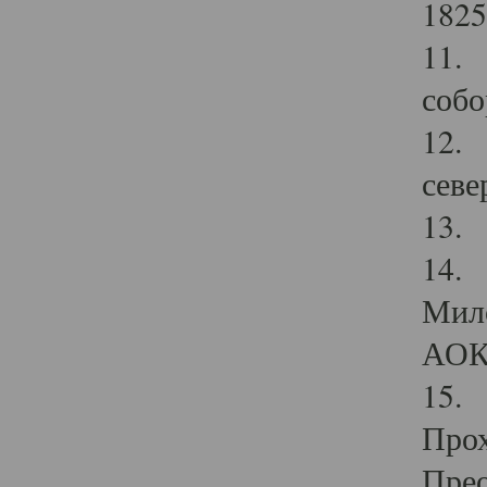
1825
11.
собо
12. 
севе
13.
14. 
Мило
АОК
15. 
Прох
Прео