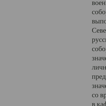
воен
собо
выпо
Севе
русс
собо
знач
личн
пред
знач
со в
в ка