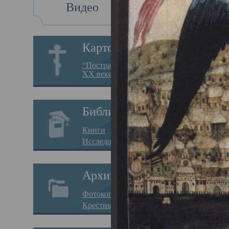
Видео
Св
Картотека
Свя
“Пострадавшие за веру в
XX веке на Севере”
23.12.
Сего
Библиотека
мере
Книги
целе
Исследования
резу
Архив
памя
Фотокопии дел
Арха
Крестные ходы
борь