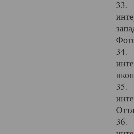
33. 
инте
запа
Фото
34. 
инте
икон
35. 
инте
Оттл
36. 
инте