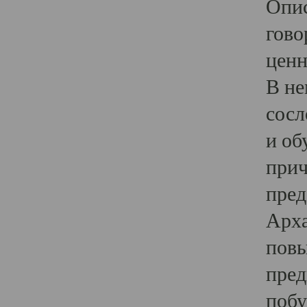
Опис
гово
ценн
В не
сосл
и об
прич
пред
Арха
повы
пред
побу