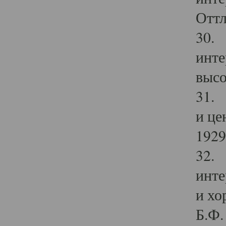
Оттл
30. 
инте
высо
31. 
и це
1929 
32. 
инте
и хо
Б.Ф. 