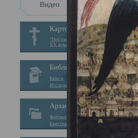
Видео
Св
Картотека
Свя
“Пострадавшие за веру в
XX веке на Севере”
23.12.
Сего
Библиотека
мере
Книги
целе
Исследования
резу
Архив
памя
Фотокопии дел
Арха
Крестные ходы
борь