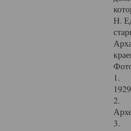
кото
Н. Е
стар
Арха
крае
Фот
1. С
1929 
2. Р
Архе
3. Ф