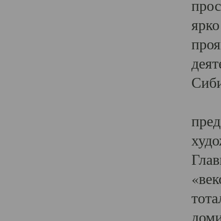
прос
ярко
проя
деят
Сиби
Одн
пред
худо
Глав
«век
тота
доми