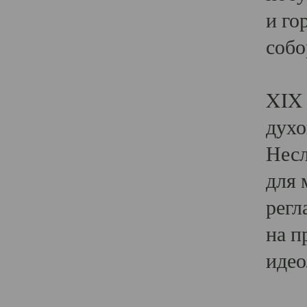
и го
собо
Явл
XIX 
духо
Несл
для 
регл
на п
идео
Поя