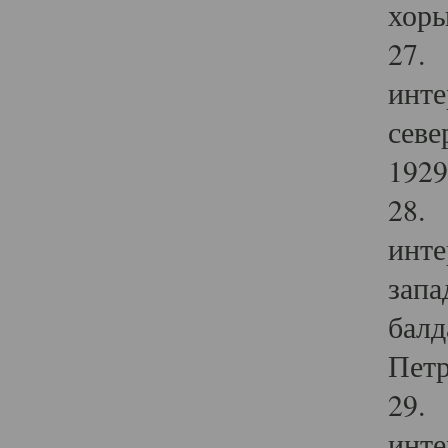
хоры
27. 
инте
севе
1929 
28. 
инте
запа
балд
Петр
29. 
инте