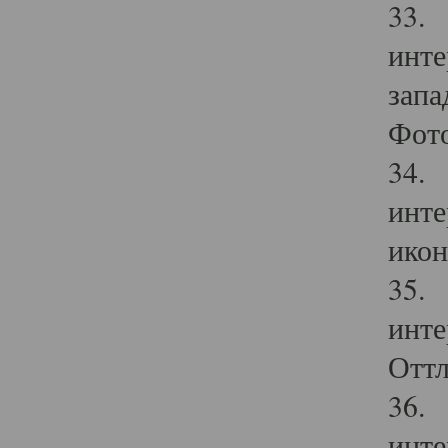
33. 
инте
запа
Фото
34. 
инте
икон
35. 
инте
Оттл
36. 
инте