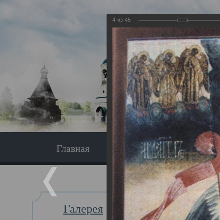
4
из
45
Главная
Экскурсия
Главная
Галерея