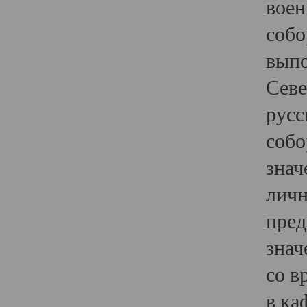
воен
собо
выпо
Севе
русс
собо
знач
личн
пред
знач
со в
в ка