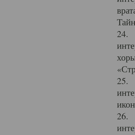
врат
Тайн
24. 
инте
хоры
«Стр
25. 
инте
икон
26. 
инте