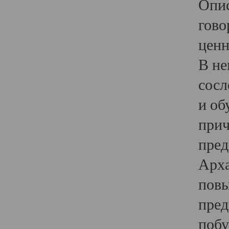
Опис
гово
ценн
В не
сосл
и об
прич
пред
Арха
повы
пред
побу