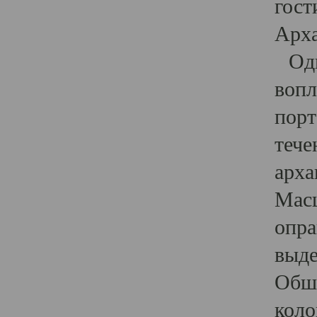
гост
Арха
Один
вопл
порт
тече
арха
Масш
опра
выде
Обши
коло