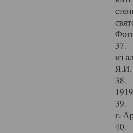
стен
свят
Фото
37. 
из а
Я.И. 
38. 
1919
39. 
г. А
40. 