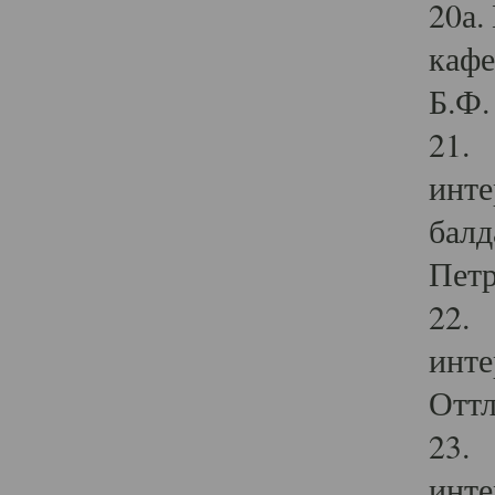
20а.
кафе
Б.Ф. 
21. 
инте
балд
Петр
22. 
инте
Оттл
23. 
инте