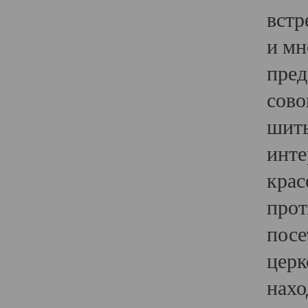
встр
и мн
пред
сово
шить
инте
крас
прот
посе
церк
нахо