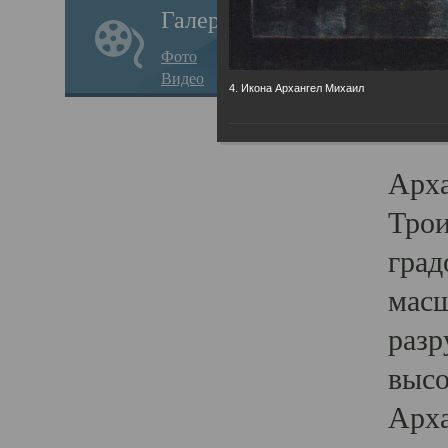
Галерея
годо
Фото
прав
Видео
4. Икона Архангел Михаил
кафе
Воз
Арха
Трои
град
масш
разр
высо
Арха