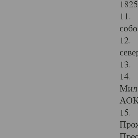
1825
11.
собо
12. 
севе
13.
14. 
Мило
АОК
15. 
Прох
Прео