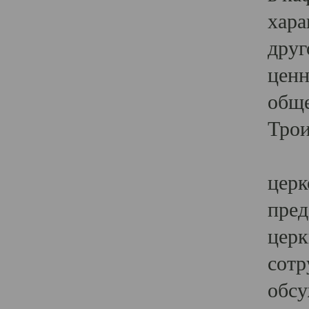
хара
друг
ценн
обще
Трои
Ярк
церк
пред
церк
сотр
обсу