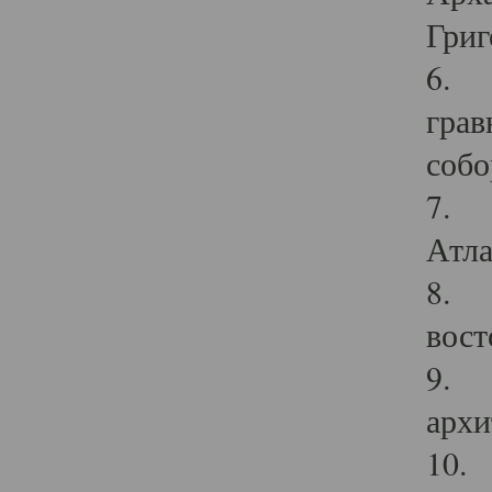
Григ
6. П
грав
собо
7. Г
Атла
8. С
вост
9. С
архи
10. 