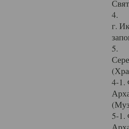
Свят
4. И
г. И
запо
5. И
Сере
(Хра
4-1.
Арха
(Муз
5-1.
Арха