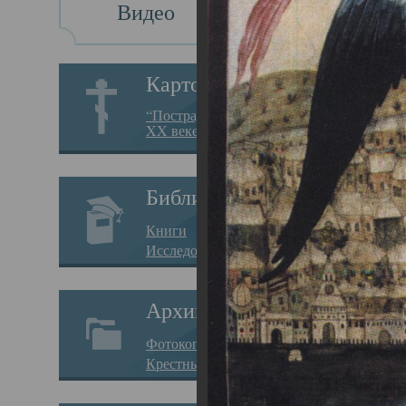
Видео
Св
Картотека
Свя
“Пострадавшие за веру в
XX веке на Севере”
23.12.
Сего
Библиотека
мере
Книги
целе
Исследования
резу
Архив
памя
Фотокопии дел
Арха
Крестные ходы
борь