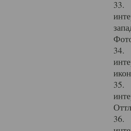
33. 
инте
запа
Фото
34. 
инте
икон
35. 
инте
Оттл
36. 
инте