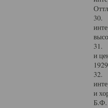
Оттл
30. 
инте
высо
31. 
и це
1929 
32. 
инте
и хо
Б.Ф. 