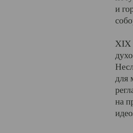
и го
собо
Явл
XIX 
духо
Несл
для 
регл
на п
идео
Поя