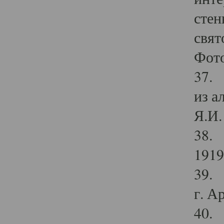
стен
свят
Фото
37. 
из а
Я.И. 
38. 
1919
39. 
г. А
40. 