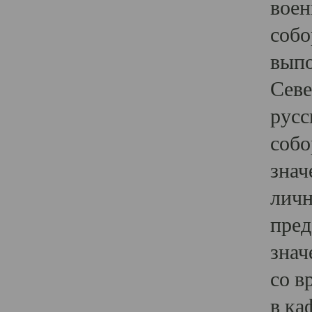
воен
собо
выпо
Севе
русс
собо
знач
личн
пред
знач
со в
в ка