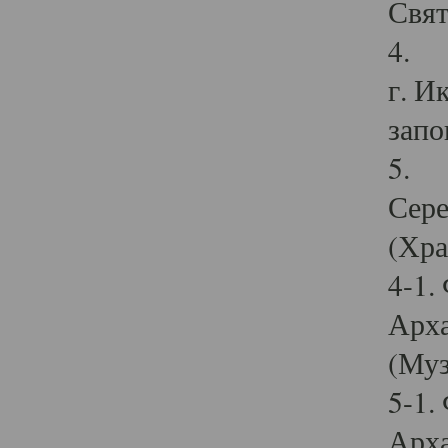
Свят
4. И
г. И
запо
5. И
Сере
(Хра
4-1.
Арха
(Муз
5-1.
Арха