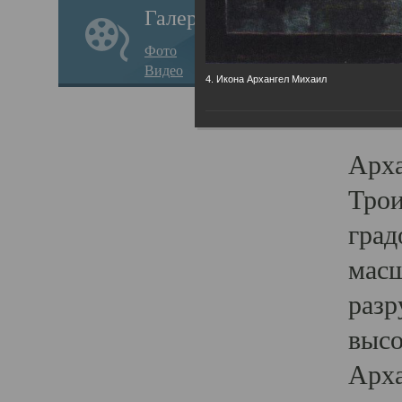
Галерея
годо
Фото
прав
Видео
4. Икона Архангел Михаил
кафе
Воз
Арха
Трои
град
масш
разр
высо
Арха