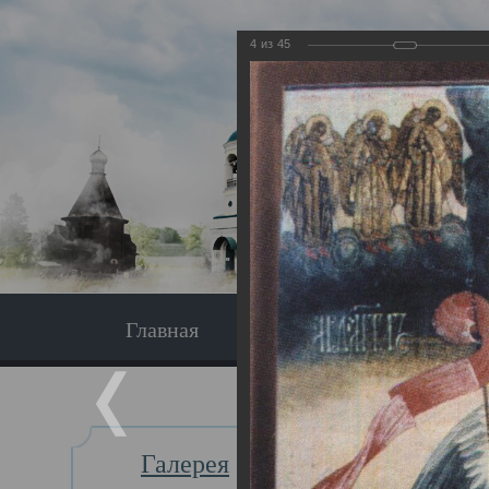
4
из
45
Главная
Экскурсия
Главная
Галерея