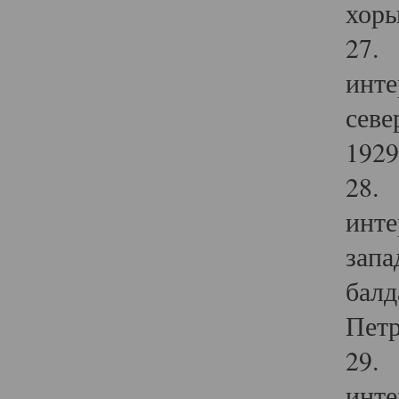
хоры
27. 
инте
севе
1929 
28. 
инте
запа
балд
Петр
29. 
инте