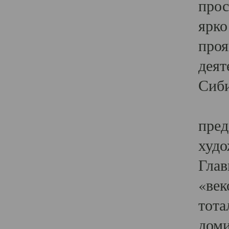
прос
ярко
проя
деят
Сиби
Одн
пред
худо
Глав
«век
тота
доми