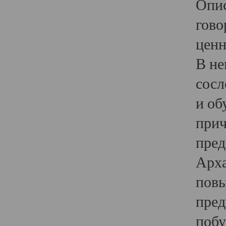
Опис
гово
ценн
В не
сосл
и об
прич
пред
Арха
повы
пред
побу