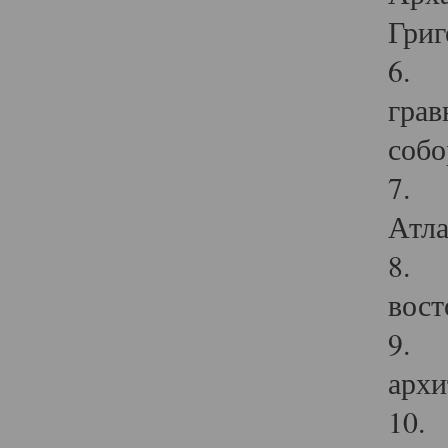
Григ
6. П
грав
собо
7. Г
Атла
8. С
вост
9. С
архи
10. 