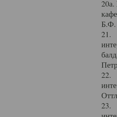
20а.
кафе
Б.Ф. 
21. 
инте
балд
Петр
22. 
инте
Оттл
23. 
инте