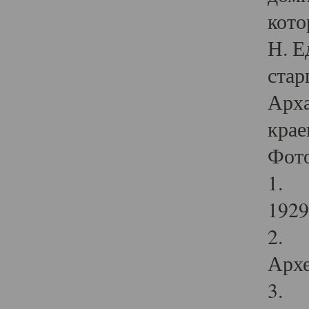
кото
Н. Е
стар
Арха
крае
Фот
1. С
1929 
2. Р
Архе
3. Ф