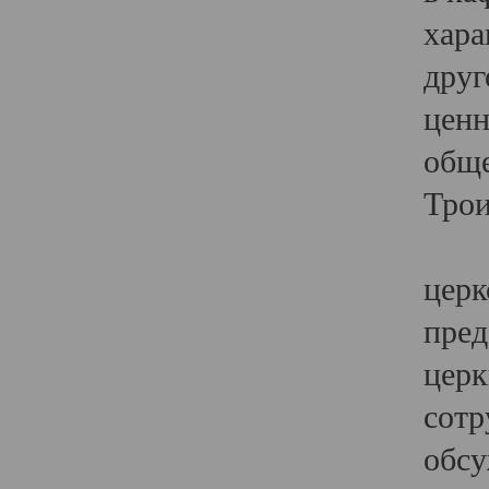
хара
друг
ценн
обще
Трои
Ярк
церк
пред
церк
сотр
обсу