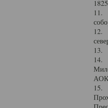
1825
11.
собо
12. 
севе
13.
14. 
Мило
АОК
15. 
Прох
Прео