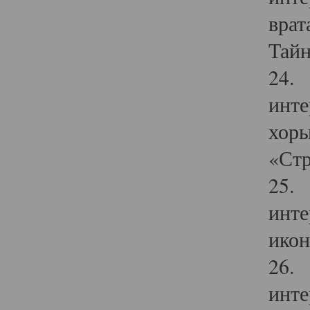
врат
Тайн
24. 
инте
хоры
«Стр
25. 
инте
икон
26. 
инте