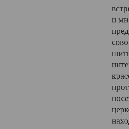
встр
и мн
пред
сово
шить
инте
крас
прот
посе
церк
нахо