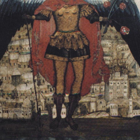
Свято-Троицкий собор
Свято-Троицкий собор Архангельска
23.12.2015
Сегодня мы можем говорить, что Архангельск в большей мере,
пострадал от целенаправленных систематических разрушений,
выдающихся памятников архитектуры. Больше всего по старом
вызванная борьбой с религией, набравшая особую силу в конце
разрушение православного центра архангельской губернии - а
собора Архангельска.
Возникнув в начале XVIII века в центре Архангельск
двухэтажный Троицкий собор, сразу превратился в зрительну
XVIII веке по масштабам ему не было равных на Севере. Впл
оставался самым высоким и значительным из городских строе
второе место, после гостиных дворов, в градостроительной ка
Один из самых больших и светлых соборов России воплотил в
портового города с отраженными в ней архитектурными тече
архангелогородской школы церковного зодчества.
Масштабность, благолепие и богатство собора, вполне оправды