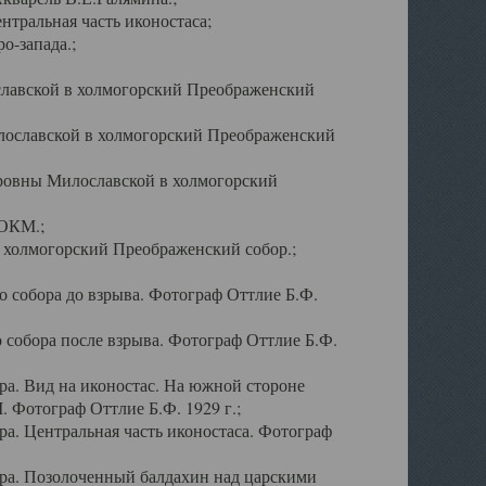
тральная часть иконостаса;
о-запада.;
славской в холмогорский Преображенский
лославской в холмогорский Преображенский
оровны Милославской в холмогорский
АОКМ.;
в холмогорский Преображенский собор.;
 собора до взрыва. Фотограф Оттлие Б.Ф.
 собора после взрыва. Фотограф Оттлие Б.Ф.
а. Вид на иконостас. На южной стороне
. Фотограф Оттлие Б.Ф. 1929 г.;
а. Центральная часть иконостаса. Фотограф
ра. Позолоченный балдахин над царскими