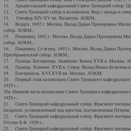
11. Архангельский кафедральный Свято-Троицкий собор. Цен
12. Свято-Троицкий собор и колокольня. Вид с запада и север
13. Омофор XIV-XV вв. Византия. АОКМ.;
14. Воздух. 1692 г. Москва. Вклад Дарьи Прохоровны Мило
собор. АОКМ.;
15. Покровец. 1692 г. Москва. Вклад Дарьи Прохоровны Ми
собор. АОКМ.;
16. Покровец. Се ягнец. 1692 г. Москва. Вклад Дарьи Прох
Преображенский собор. АОКМ.;
17. Палица. Богоматерь. Знамение. Конец XVII в. Москва. 
18. Палица. Успение. XVII в. Север. Вклад Ивана Кузвлева 
19. Епитрахиль. XVI-XVII вв. Москва. АОКМ;
20. Первый этаж колокольни Свято-Троицкого кафедрального
1929 г.;
20а. Нижняя часть колокольни Свято-Троицкого кафедрального
1929 г.;
21. Свято-Троицкий кафедральный собор. Фрагмент интерьер
балдахин, установленный над крестом, поставленным Петром I
22. Свято-Троицкий кафедральный собор. Фрагмент интерьер
Оттлие Б.Ф. 1929 г.;
23. Свято-Троицкий кафедральный собор. Фрагмент интерье