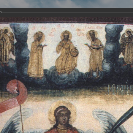
Виртуа
Новомученико
Земли А
Сайт создан по благосло
и Холмо
Наследники
Галерея
Главная
Галерея
Храмы-мученики Архангельска
Свято-Тро