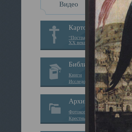
Видео
Картотека
“Пострадавшие за веру в
XX веке на Севере”
Библиотека
Книги
Исследования
Архив
Фотокопии дел
Крестные ходы