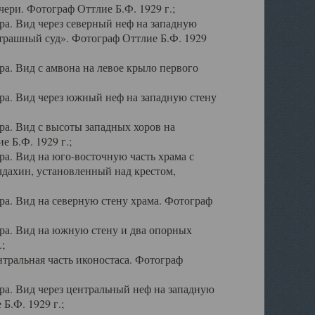
ери. Фотограф Оттлие Б.Ф. 1929 г.;
а. Вид через северный неф на западную
трашный суд». Фотограф Оттлие Б.Ф. 1929
. Вид с амвона на левое крыло первого
а. Вид через южный неф на западную стену
а. Вид с высоты западных хоров на
 Б.Ф. 1929 г.;
а. Вид на юго-восточную часть храма с
дахин, установленный над крестом,
а. Вид на северную стену храма. Фотограф
ра. Вид на южную стену и два опорных
;
тральная часть иконостаса. Фотограф
а. Вид через центральный неф на западную
Б.Ф. 1929 г.;