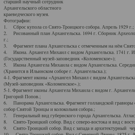
старший научный сотрудник
Архангельского областного
краеведческого музея.
Фотографии:
1. Сброс купола со Свято-Троицкого собора. Апрель 1929 г.;
2. Рисованный план Архангельска. 1694 г. Сборник Археолог
г.;
3. Фрагмент плана Архангельска с отмеченным на нём Свято
4. Икона. Архангел Михаил с видом Архангельска. 1741 г. 
(Государственный музей-заповедник «Коломенское»);
5. Икона Архангела Михаила с видом Архангельска. Середин
(Хранится в Ильинском соборе г. Архангельска.);
4-1. Фрагмент иконы «Архангел Михаил с видом Архангельска
(Музей-заповедник «Коломенское».);
5-1. Фрагмент иконы Архангела Михаила с видом г. Архангель
Григорий Попов.;
6. Панорама Архангельска. Фрагмент голландской гравюры с
собор Святой Троицы и колокольня собора.;
7. Генеральный вид губернского города Архангельска. Атлас 
8. Свято-Троицкий собор. Вид с северо-востока и вид с восто
9. Свято-Троицкий собор. Вид с запада и архитектурный чер
10. Свято-Троицкий собор. Вид с Северной Двины. 1825 г. А