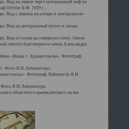
а. Вид на амвон через центральный неф на
аф Оттлие Б.Ф. 1929 г.;
. Вид с амвона на алтарь и центральную
а. Вид на центральный купол и своды.
. Вид от солеи на северную стену. Около
ой святого благоверного князя Александра
бома «Виды г. Архангельска». Фотограф
г. Фото Я.И.Лейцингера.;
рхангельска». Фотограф Лейцингер Я.И.
. Фото Я.И.Лейцингера.
кого областного краеведческого музея.