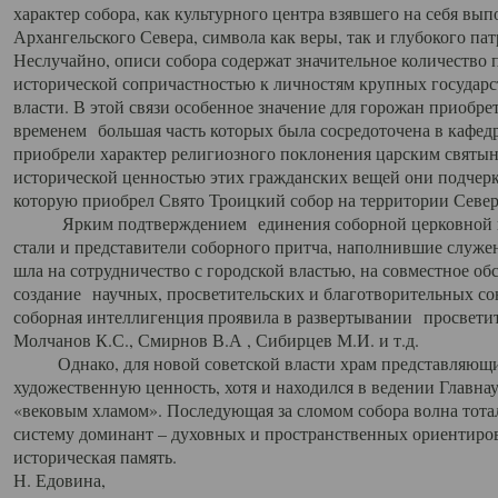
характер собора, как культурного центра взявшего на себя вы
Архангельского Севера, символа как веры, так и глубокого па
Неслучайно, описи собора содержат значительное количество п
исторической сопричастностью к личностям крупных государс
власти. В этой связи особенное значение для горожан приобре
временем большая часть которых была сосредоточена в кафедр
приобрели характер религиозного поклонения царским святыня
исторической ценностью этих гражданских вещей они подчер
которую приобрел Свято Троицкий собор на территории Север
Ярким подтверждением единения соборной церковной ис
стали и представители соборного притча, наполнившие служ
шла на сотрудничество с городской властью, на совместное о
создание научных, просветительских и благотворительных со
соборная интеллигенция проявила в развертывании просветит
Молчанов К.С., Смирнов В.А , Сибирцев М.И. и т.д.
Однако, для новой советской власти храм представляющи
художественную ценность, хотя и находился в ведении Главн
«вековым хламом». Последующая за сломом собора волна тотал
систему доминант – духовных и пространственных ориентиров,
историческая память.
Н. Едовина,