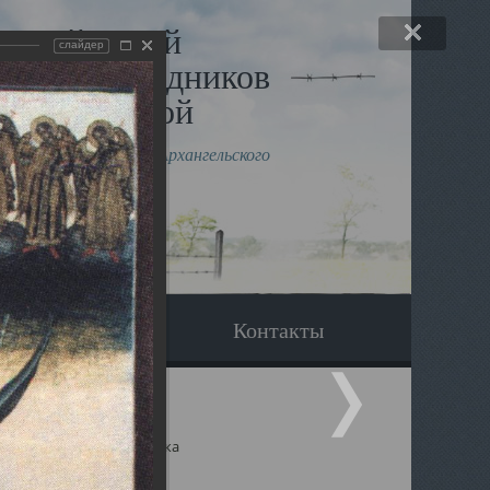
льный музей
слайдер
в и исповедников
рхангельской
влению митрополита Архангельского
горского Даниила
Вопрос-ответ
Контакты
ицкий собор Архангельска