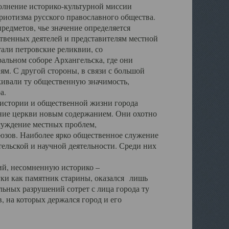
полнение историко-культурной миссии
триотизма русского православного общества.
редметов, чье значение определяется
твенных деятелей и представителям местной
тали петровские реликвии, со
альном соборе Архангельска, где они
м. С другой стороны, в связи с большой
кивали ту общественную значимость,
а.
тории и общественной жизни города
ение церкви новым содержанием. Они охотно
бсуждение местных проблем,
юзов. Наиболее ярко общественное служение
ельской и научной деятельности. Среди них
й, несомненную историко –
ауки как памятник старины, оказался лишь
ьных разрушений сотрет с лица города ту
 на которых держался город и его