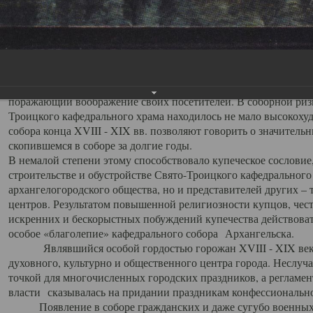
заслуженно выделяя из многочисленных культовых построек 
иконостас украшенный колоннами ионического стиля, с един
царскими вратами, изящным фронтоном и множеством резных,
собой поистине художественную ценность. В совокупности же
шитьем, многочисленными предметами церковной утвари интер
неповторимый красочный ансамбль декоративного убранства с
поражающий воображение своих посетителей. В соборной ризн
Троицкого кафедрального храма находилось не мало высокох
собора конца XVIII - XIX вв. позволяют говорить о значител
скопившемся в соборе за долгие годы.
В немалой степени этому способствовало купеческое сословие
строительстве и обустройстве Свято-Троицкого кафедрального 
архангелогородского общества, но и представителей других –
центров. Результатом повышенной религиозности купцов, чес
искренних и бескорыстных побуждений купечества действовать 
особое «благолепие» кафедрального собора Архангельска.
Являвшийся особой гордостью горожан XVIII - XIX века
духовного, культурно и общественного центра города. Неслуч
точкой для многочисленных городских праздников, а регламен
власти сказывалась на придании праздникам конфессионально
Появление в соборе гражданских и даже сугубо военных 