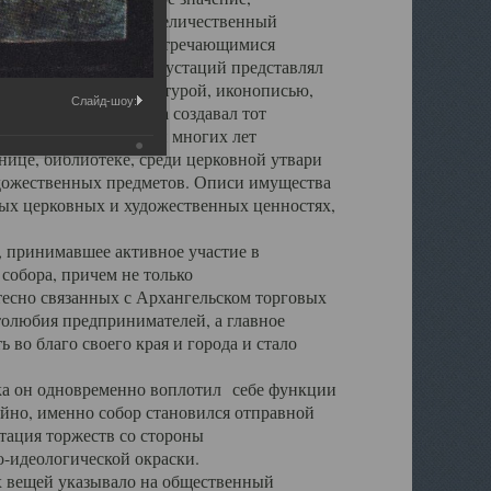
города. Обширный и величественный
ственными нигде не встречающимися
 символических инкрустаций представлял
 с живописью, скульптурой, иконописью,
Слайд-шоу:
ьер Троицкого храма создавал тот
обора, на протяжении многих лет
ице, библиотеке, среди церковной утвари
удожественных предметов. Описи имущества
ьных церковных и художественных ценностях,
, принимавшее активное участие в
собора, причем не только
 тесно связанных с Архангельском торговых
толюбия предпринимателей, а главное
во благо своего края и города и стало
 он одновременно воплотил себе функции
айно, именно собор становился отправной
тация торжеств со стороны
-идеологической окраски.
вещей указывало на общественный