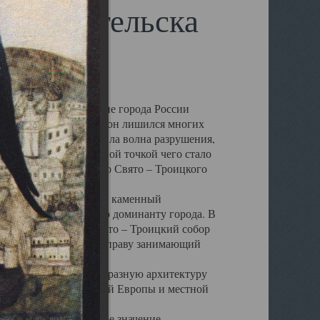
 Архангельска
 чем другие губернские города России
 в результате которых он лишился многих
у Архангельску ударила волна разрушения,
 20 –х годов. Отправной точкой чего стало
нсамбля кафедрального Свято – Троицкого
а, величественный каменный
ю и градостроительную доминанту города. В
оть до разрушения Свято – Троицкий собор
ний Архангельска, по праву занимающий
ртине Архангельска.
 себе яркую и своеобразную архитектуру
ниями России, Западной Европы и местной
вали его кафедральное значение,