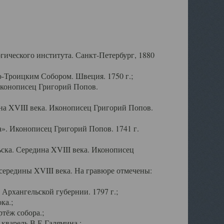
ического института. Санкт-Петербург, 1880
-Троицким Собором. Швеция. 1750 г.;
Иконописец Григорий Попов.
а XVIII века. Иконописец Григорий Попов.
». Иконописец Григорий Попов. 1741 г.
ска. Середина XVIII века. Иконописец
ередины XVIII века. На гравюре отмечены:
Архангельской губернии. 1797 г.;
ка.;
тёж собора.;
кварель В.Е.Галямина.;