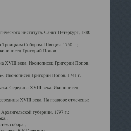
ического института. Санкт-Петербург, 1880
-Троицким Собором. Швеция. 1750 г.;
Иконописец Григорий Попов.
а XVIII века. Иконописец Григорий Попов.
». Иконописец Григорий Попов. 1741 г.
ска. Середина XVIII века. Иконописец
ередины XVIII века. На гравюре отмечены:
Архангельской губернии. 1797 г.;
ка.;
тёж собора.;
кварель В.Е.Галямина.;