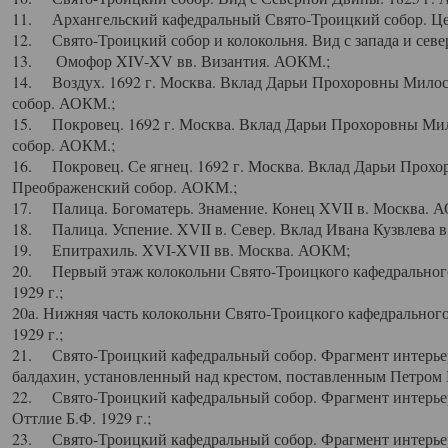
11. Архангельский кафедральный Свято-Троицкий собор. Цен
12. Свято-Троицкий собор и колокольня. Вид с запада и север
13. Омофор XIV-XV вв. Византия. АОКМ.;
14. Воздух. 1692 г. Москва. Вклад Дарьи Прохоровны Мило
собор. АОКМ.;
15. Покровец. 1692 г. Москва. Вклад Дарьи Прохоровны Ми
собор. АОКМ.;
16. Покровец. Се ягнец. 1692 г. Москва. Вклад Дарьи Прох
Преображенский собор. АОКМ.;
17. Палица. Богоматерь. Знамение. Конец XVII в. Москва. 
18. Палица. Успение. XVII в. Север. Вклад Ивана Кузвлева 
19. Епитрахиль. XVI-XVII вв. Москва. АОКМ;
20. Первый этаж колокольни Свято-Троицкого кафедрального
1929 г.;
20а. Нижняя часть колокольни Свято-Троицкого кафедрального
1929 г.;
21. Свято-Троицкий кафедральный собор. Фрагмент интерьер
балдахин, установленный над крестом, поставленным Петром I
22. Свято-Троицкий кафедральный собор. Фрагмент интерьер
Оттлие Б.Ф. 1929 г.;
23. Свято-Троицкий кафедральный собор. Фрагмент интерье