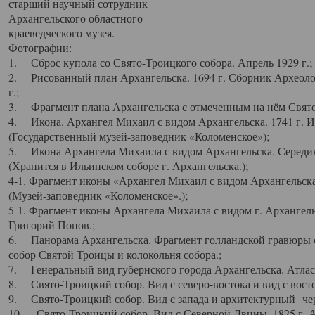
старший научный сотрудник
Архангельского областного
краеведческого музея.
Фотографии:
1. Сброс купола со Свято-Троицкого собора. Апрель 1929 г.;
2. Рисованный план Архангельска. 1694 г. Сборник Археолог
г.;
3. Фрагмент плана Архангельска с отмеченным на нём Свято
4. Икона. Архангел Михаил с видом Архангельска. 1741 г. 
(Государственный музей-заповедник «Коломенское»);
5. Икона Архангела Михаила с видом Архангельска. Середин
(Хранится в Ильинском соборе г. Архангельска.);
4-1. Фрагмент иконы «Архангел Михаил с видом Архангельска
(Музей-заповедник «Коломенское».);
5-1. Фрагмент иконы Архангела Михаила с видом г. Архангель
Григорий Попов.;
6. Панорама Архангельска. Фрагмент голландской гравюры с
собор Святой Троицы и колокольня собора.;
7. Генеральный вид губернского города Архангельска. Атлас 
8. Свято-Троицкий собор. Вид с северо-востока и вид с восто
9. Свято-Троицкий собор. Вид с запада и архитектурный чер
10. Свято-Троицкий собор. Вид с Северной Двины. 1825 г. А