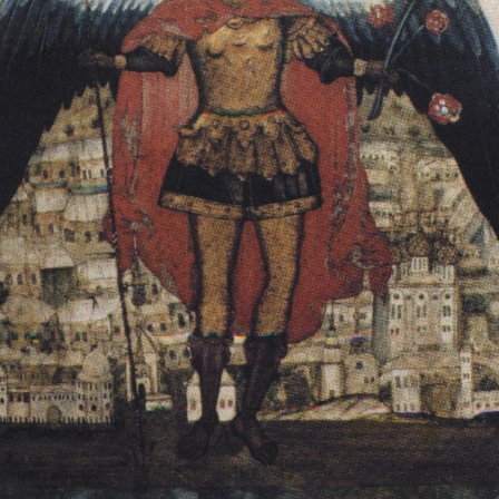
Свято-Троицкий собор
Свято-Троицкий собор Архангельска
23.12.2015
Сегодня мы можем говорить, что Архангельск в большей мере,
пострадал от целенаправленных систематических разрушений,
выдающихся памятников архитектуры. Больше всего по старом
вызванная борьбой с религией, набравшая особую силу в конце
разрушение православного центра архангельской губернии - а
собора Архангельска.
Возникнув в начале XVIII века в центре Архангельск
двухэтажный Троицкий собор, сразу превратился в зрительну
XVIII веке по масштабам ему не было равных на Севере. Впл
оставался самым высоким и значительным из городских строе
второе место, после гостиных дворов, в градостроительной ка
Один из самых больших и светлых соборов России воплотил в
портового города с отраженными в ней архитектурными тече
архангелогородской школы церковного зодчества.
Масштабность, благолепие и богатство собора, вполне оправды