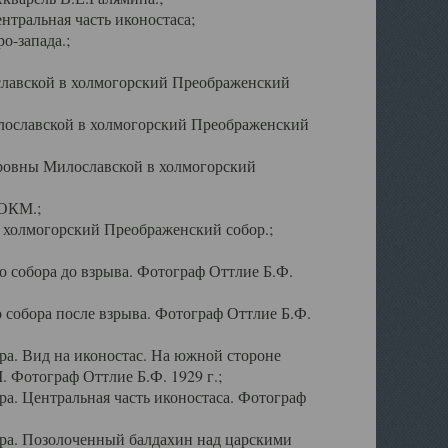
тральная часть иконостаса;
о-запада.;
славской в холмогорский Преображенский
лославской в холмогорский Преображенский
оровны Милославской в холмогорский
АОКМ.;
в холмогорский Преображенский собор.;
 собора до взрыва. Фотограф Оттлие Б.Ф.
 собора после взрыва. Фотограф Оттлие Б.Ф.
а. Вид на иконостас. На южной стороне
. Фотограф Оттлие Б.Ф. 1929 г.;
а. Центральная часть иконостаса. Фотограф
ра. Позолоченный балдахин над царскими