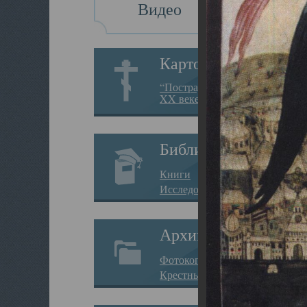
Видео
Картотека
“Пострадавшие за веру в
XX веке на Севере”
Библиотека
Книги
Исследования
Архив
Фотокопии дел
Крестные ходы