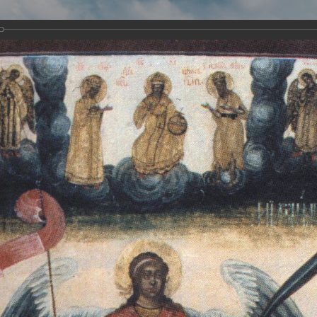
Виртуа
Новомученико
Земли А
Сайт создан по благосло
и Холмо
Наследники
Галерея
Главная
Галерея
Храмы-мученики Архангельска
Свято-Тро