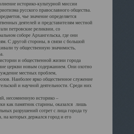
полнение историко-культурной миссии
триотизма русского православного общества.
редметов, чье значение определяется
твенных деятелей и представителям местной
тали петровские реликвии, со
альном соборе Архангельска, где они
м. С другой стороны, в связи с большой
кивали ту общественную значимость,
а.
тории и общественной жизни города
ение церкви новым содержанием. Они охотно
бсуждение местных проблем,
юзов. Наиболее ярко общественное служение
ельской и научной деятельности. Среди них
й, несомненную историко –
ауки как памятник старины, оказался лишь
ьных разрушений сотрет с лица города ту
 на которых держался город и его