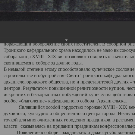
заслуженно выделяя из многочисленных культовых построек 
иконостас украшенный колоннами ионического стиля, с един
царскими вратами, изящным фронтоном и множеством резных,
собой поистине художественную ценность. В совокупности же
шитьем, многочисленными предметами церковной утвари интер
неповторимый красочный ансамбль декоративного убранства с
поражающий воображение своих посетителей. В соборной ризн
Троицкого кафедрального храма находилось не мало высокох
собора конца XVIII - XIX вв. позволяют говорить о значител
скопившемся в соборе за долгие годы.
В немалой степени этому способствовало купеческое сословие
строительстве и обустройстве Свято-Троицкого кафедрального 
архангелогородского общества, но и представителей других –
центров. Результатом повышенной религиозности купцов, чес
искренних и бескорыстных побуждений купечества действовать 
особое «благолепие» кафедрального собора Архангельска.
Являвшийся особой гордостью горожан XVIII - XIX века
духовного, культурно и общественного центра города. Неслуч
точкой для многочисленных городских праздников, а регламен
власти сказывалась на придании праздникам конфессионально
Появление в соборе гражданских и даже сугубо военных 