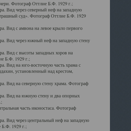
ери. Фотограф Оттлие Б.Ф. 1929 г.;
а. Вид через северный неф на западную
трашный суд». Фотограф Оттлие Б.Ф. 1929
. Вид с амвона на левое крыло первого
а. Вид через южный неф на западную стену
а. Вид с высоты западных хоров на
 Б.Ф. 1929 г.;
а. Вид на юго-восточную часть храма с
дахин, установленный над крестом,
а. Вид на северную стену храма. Фотограф
ра. Вид на южную стену и два опорных
;
тральная часть иконостаса. Фотограф
а. Вид через центральный неф на западную
Б.Ф. 1929 г.;