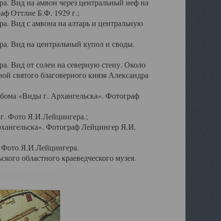
а. Вид на амвон через центральный неф на
аф Оттлие Б.Ф. 1929 г.;
. Вид с амвона на алтарь и центральную
а. Вид на центральный купол и своды.
. Вид от солеи на северную стену. Около
ой святого благоверного князя Александра
бома «Виды г. Архангельска». Фотограф
г. Фото Я.И.Лейцингера.;
рхангельска». Фотограф Лейцингер Я.И.
. Фото Я.И.Лейцингера.
кого областного краеведческого музея.