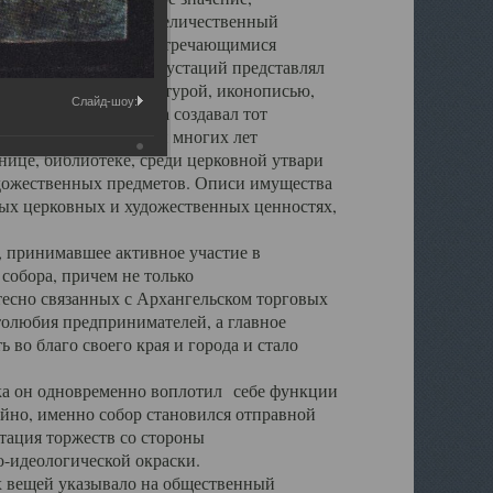
города. Обширный и величественный
ственными нигде не встречающимися
 символических инкрустаций представлял
 с живописью, скульптурой, иконописью,
Слайд-шоу:
ьер Троицкого храма создавал тот
обора, на протяжении многих лет
ице, библиотеке, среди церковной утвари
удожественных предметов. Описи имущества
ьных церковных и художественных ценностях,
, принимавшее активное участие в
собора, причем не только
 тесно связанных с Архангельском торговых
толюбия предпринимателей, а главное
во благо своего края и города и стало
 он одновременно воплотил себе функции
айно, именно собор становился отправной
тация торжеств со стороны
-идеологической окраски.
вещей указывало на общественный