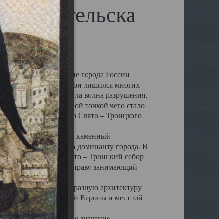
 Архангельска
 чем другие губернские города России
 в результате которых он лишился многих
у Архангельску ударила волна разрушения,
 20 –х годов. Отправной точкой чего стало
нсамбля кафедрального Свято – Троицкого
а, величественный каменный
ю и градостроительную доминанту города. В
оть до разрушения Свято – Троицкий собор
ний Архангельска, по праву занимающий
ртине Архангельска.
 себе яркую и своеобразную архитектуру
ниями России, Западной Европы и местной
вали его кафедральное значение,