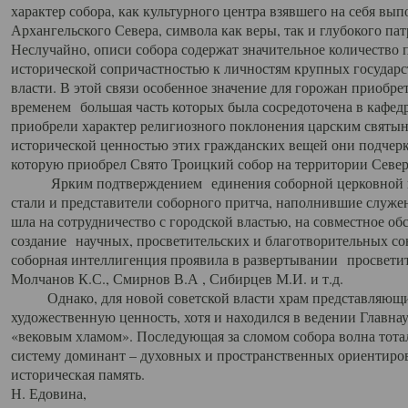
характер собора, как культурного центра взявшего на себя вы
Архангельского Севера, символа как веры, так и глубокого па
Неслучайно, описи собора содержат значительное количество п
исторической сопричастностью к личностям крупных государс
власти. В этой связи особенное значение для горожан приобре
временем большая часть которых была сосредоточена в кафедр
приобрели характер религиозного поклонения царским святыня
исторической ценностью этих гражданских вещей они подчер
которую приобрел Свято Троицкий собор на территории Север
Ярким подтверждением единения соборной церковной ис
стали и представители соборного притча, наполнившие служ
шла на сотрудничество с городской властью, на совместное о
создание научных, просветительских и благотворительных со
соборная интеллигенция проявила в развертывании просветит
Молчанов К.С., Смирнов В.А , Сибирцев М.И. и т.д.
Однако, для новой советской власти храм представляющи
художественную ценность, хотя и находился в ведении Главн
«вековым хламом». Последующая за сломом собора волна тотал
систему доминант – духовных и пространственных ориентиров,
историческая память.
Н. Едовина,