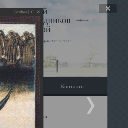
льный музей
слайдер
в и исповедников
рхангельской
влению митрополита Архангельского
горского Даниила
Вопрос-ответ
Контакты
ицкий собор Архангельска