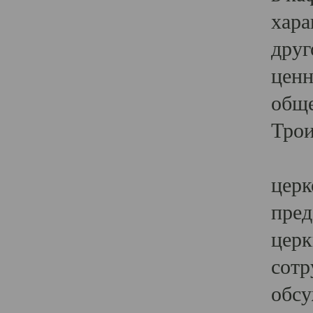
хара
друг
ценн
обще
Трои
Ярк
церк
пред
церк
сотр
обсу