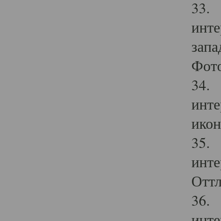
33. 
инте
запа
Фото
34. 
инте
икон
35. 
инте
Оттл
36. 
инте