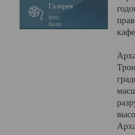
Галерея
годо
Фото
прав
Видео
кафе
Воз
Арха
Трои
град
масш
разр
высо
Арха