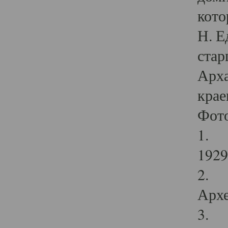
кото
Н. Е
стар
Арха
крае
Фот
1. С
1929 
2. Р
Архе
3. Ф