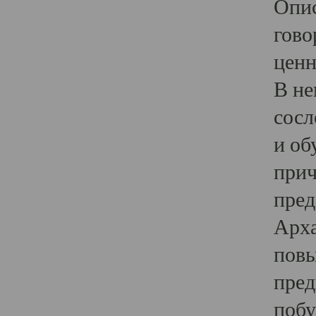
Опис
гово
ценн
В не
сосл
и об
прич
пред
Арха
повы
пред
побу