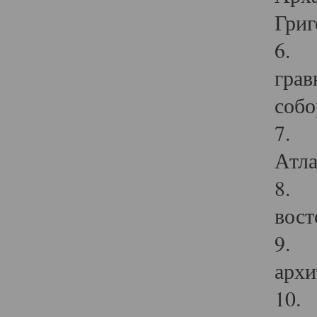
Григ
6. П
грав
собо
7. Г
Атла
8. С
вост
9. С
архи
10. 