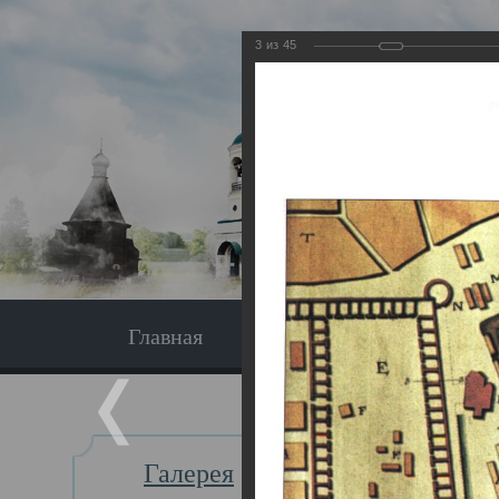
3
из
45
Главная
Экскурсия
Главная
Галерея