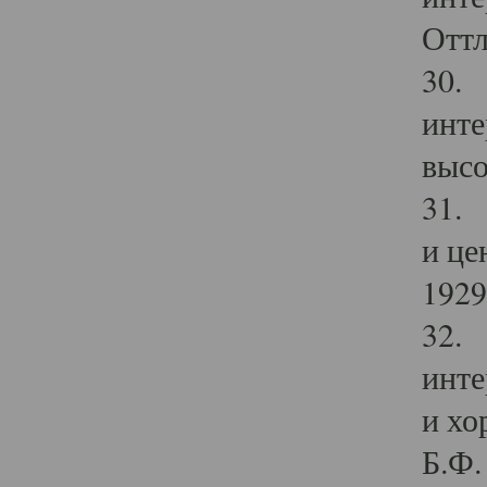
Оттл
30. 
инте
высо
31. 
и це
1929 
32. 
инте
и хо
Б.Ф. 