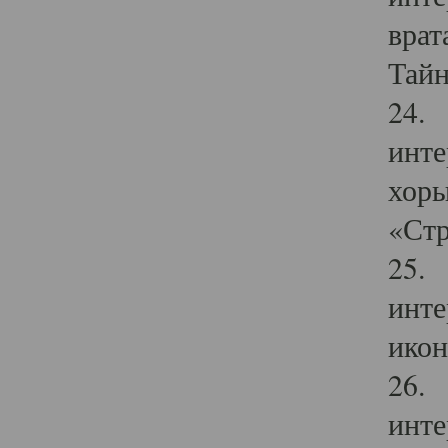
врат
Тайн
24. 
инте
хоры
«Стр
25. 
инте
икон
26. 
инте