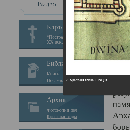
Видео
Св
Картотека
Свя
“Пострадавшие за веру в
XX веке на Севере”
23.12.
Сего
Библиотека
мере
Книги
целе
Исследования
3. Фрагмент плана. Швеция.
резу
Архив
памя
Фотокопии дел
Арха
Крестные ходы
борь