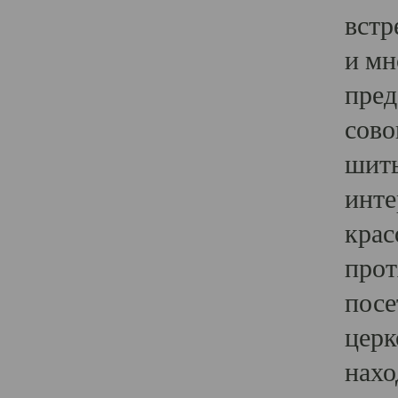
встр
и мн
пред
сово
шить
инте
крас
прот
посе
церк
нахо