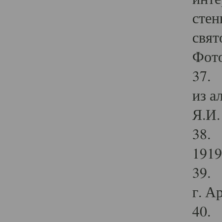
стен
свят
Фото
37. 
из а
Я.И. 
38. 
1919
39. 
г. А
40. 