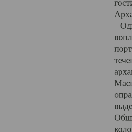
гост
Арха
Один
вопл
порт
тече
арха
Масш
опра
выде
Обши
коло