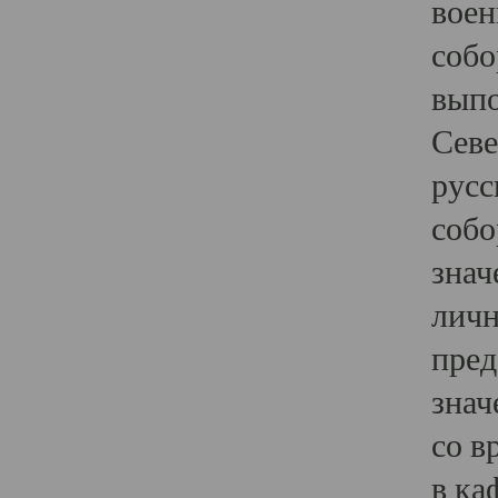
воен
собо
выпо
Севе
русс
собо
знач
личн
пред
знач
со в
в ка