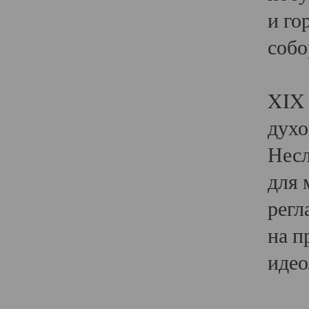
и го
собо
Явл
XIX 
духо
Несл
для 
регл
на п
идео
Поя