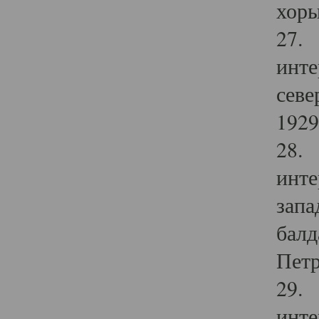
хоры
27. 
инте
севе
1929 
28. 
инте
запа
балд
Петр
29. 
инте