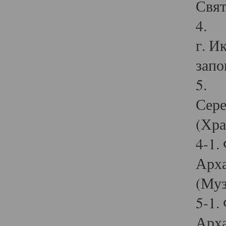
Свят
4. И
г. И
запо
5. И
Сере
(Хра
4-1.
Арха
(Муз
5-1.
Арха