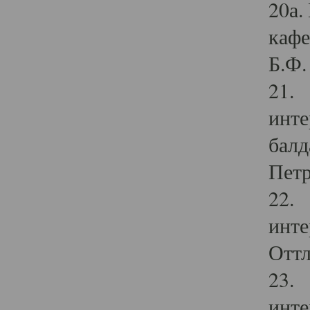
20а.
кафе
Б.Ф. 
21. 
инте
балд
Петр
22. 
инте
Оттл
23. 
инте