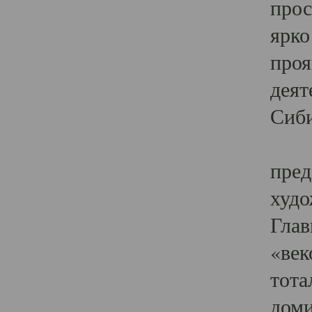
прос
ярко
проя
деят
Сиби
Одн
пред
худо
Глав
«век
тота
доми