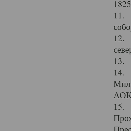
1825
11.
собо
12. 
севе
13.
14. 
Мило
АОК
15. 
Прох
Прео