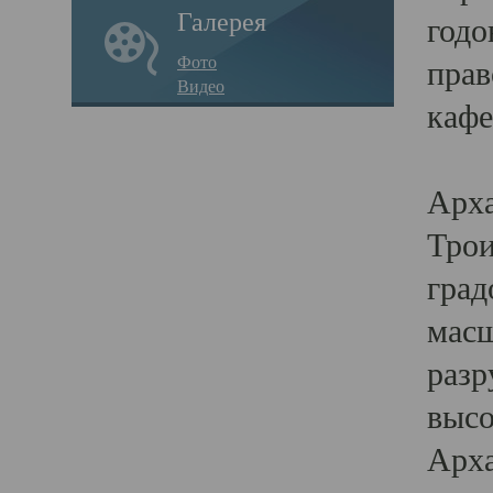
Галерея
годо
Фото
прав
Видео
кафе
Воз
Арха
Трои
град
масш
разр
высо
Арха