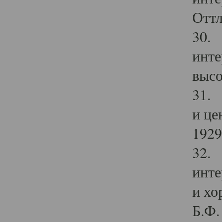
Оттл
30. 
инте
высо
31. 
и це
1929 
32. 
инте
и хо
Б.Ф. 