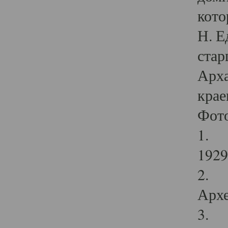
кото
Н. Е
стар
Арха
крае
Фот
1. С
1929 
2. Р
Архе
3. Ф