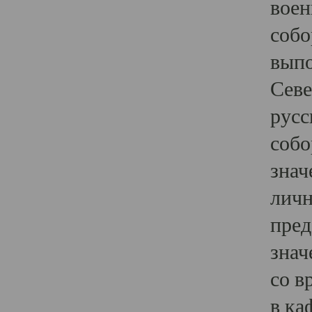
воен
собо
выпо
Севе
русс
собо
знач
личн
пред
знач
со в
в ка