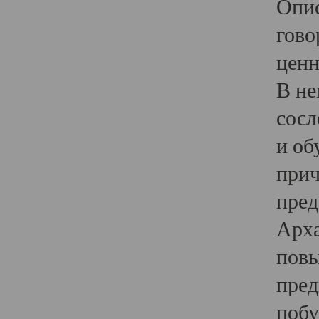
Опис
гово
ценн
В не
сосл
и об
прич
пред
Арха
повы
пред
побу