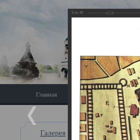
3
из
45
Главная
Экскурсия
Главная
Галерея