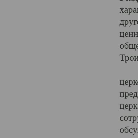
хара
друг
ценн
обще
Трои
Ярк
церк
пред
церк
сотр
обсу