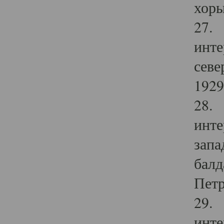
хоры
27. 
инте
севе
1929 
28. 
инте
запа
балд
Петр
29. 
инте