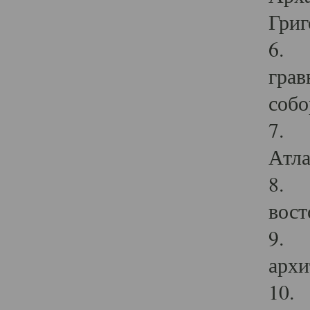
Григ
6. П
грав
собо
7. Г
Атла
8. С
вост
9. С
архи
10. 