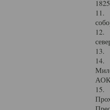
1825
11.
собо
12. 
севе
13.
14. 
Мило
АОК
15. 
Прох
Прео