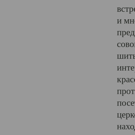
встр
и мн
пред
сово
шить
инте
крас
прот
посе
церк
нахо