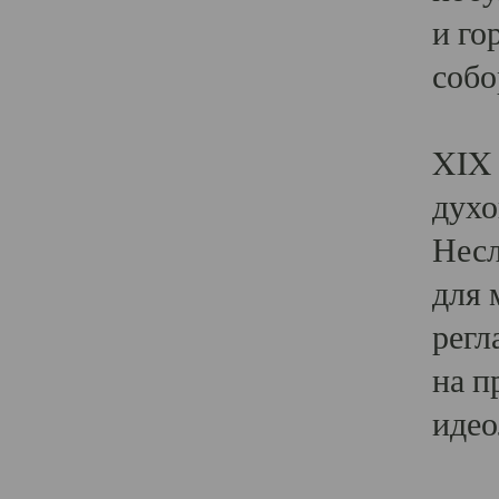
и го
собо
Явл
XIX 
духо
Несл
для 
регл
на п
идео
Поя