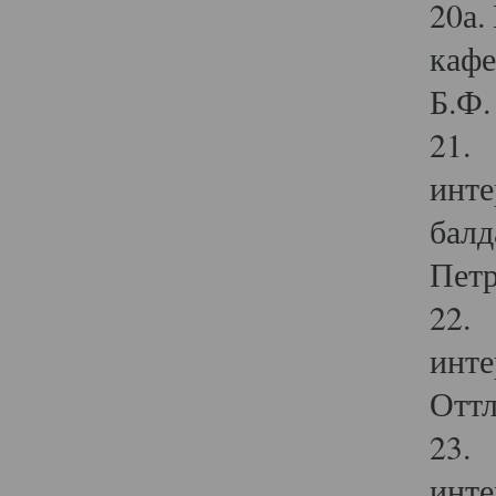
20а.
кафе
Б.Ф. 
21. 
инте
балд
Петр
22. 
инте
Оттл
23. 
инте