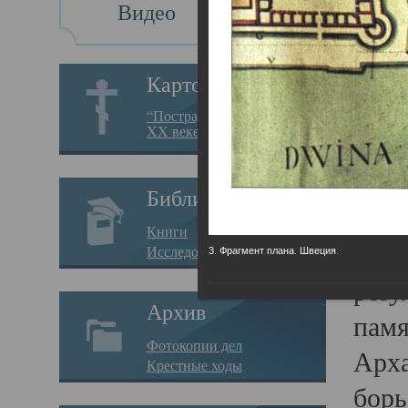
Видео
Св
Картотека
Свя
“Пострадавшие за веру в
XX веке на Севере”
23.12.
Сего
Библиотека
мере
Книги
целе
Исследования
3. Фрагмент плана. Швеция.
резу
Архив
памя
Фотокопии дел
Арха
Крестные ходы
борь