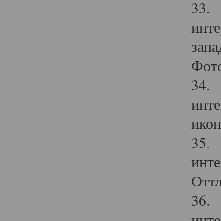
33. 
инте
запа
Фото
34. 
инте
икон
35. 
инте
Оттл
36. 
инте