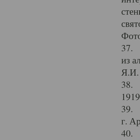
стен
свят
Фото
37. 
из а
Я.И. 
38. 
1919
39. 
г. А
40. 