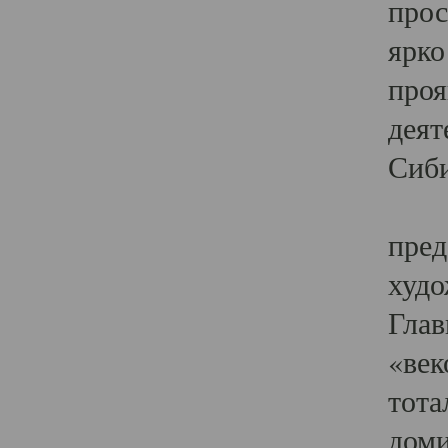
прос
ярко
проя
деят
Сиби
Одн
пред
худо
Глав
«век
тота
доми