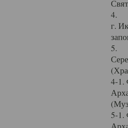
Свят
4. И
г. И
запо
5. И
Сере
(Хра
4-1.
Арха
(Муз
5-1.
Арха