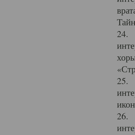
врат
Тайн
24. 
инте
хоры
«Стр
25. 
инте
икон
26. 
инте