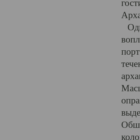
гост
Арха
Один
вопл
порт
тече
арха
Масш
опра
выде
Обши
коло