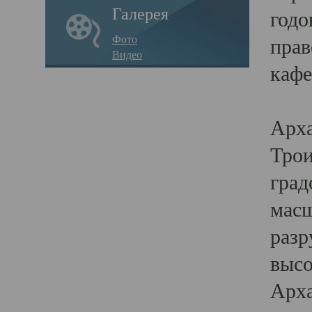
Галерея
годо
Фото
прав
Видео
кафе
Воз
Арха
Трои
град
масш
разр
высо
Арха