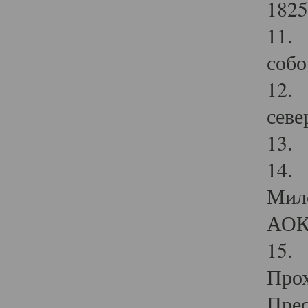
1825
11.
собо
12. 
севе
13.
14. 
Мило
АОК
15. 
Прох
Прео