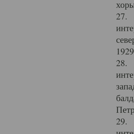
хоры
27. 
инте
севе
1929 
28. 
инте
запа
балд
Петр
29. 
инте