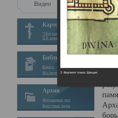
Видео
Св
Картотека
Свя
“Пострадавшие за веру в
XX веке на Севере”
23.12.
Сего
Библиотека
мере
Книги
целе
Исследования
3. Фрагмент плана. Швеция.
резу
Архив
памя
Фотокопии дел
Арха
Крестные ходы
борь