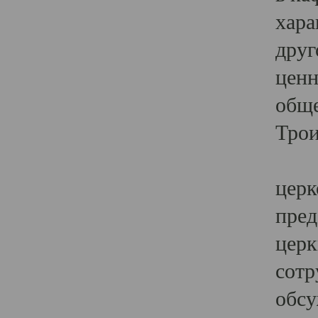
хара
друг
ценн
обще
Трои
Ярк
церк
пред
церк
сотр
обсу