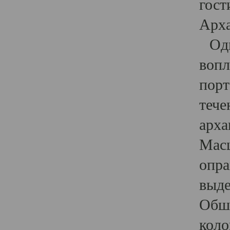
гост
Арха
Один
вопл
порт
тече
арха
Масш
опра
выде
Обши
коло