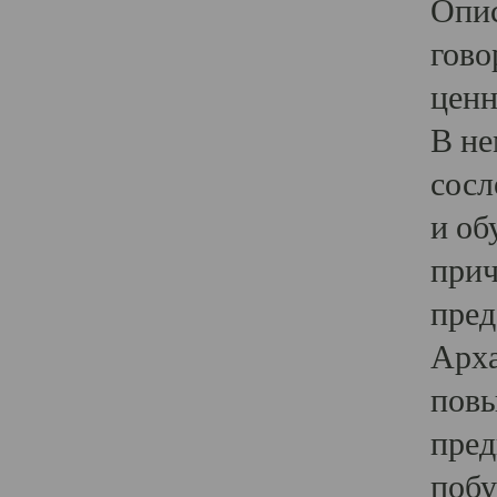
Опис
гово
ценн
В не
сосл
и об
прич
пред
Арха
повы
пред
побу