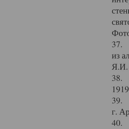
стен
свят
Фото
37. 
из а
Я.И. 
38. 
1919
39. 
г. А
40. 