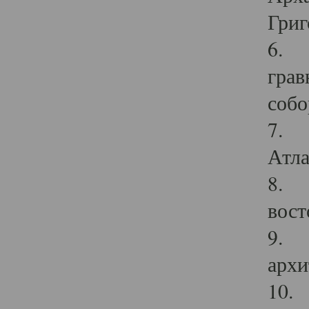
Григ
6. П
грав
собо
7. Г
Атла
8. С
вост
9. С
архи
10. 