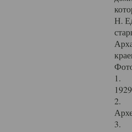
кото
Н. Е
стар
Арха
крае
Фот
1. С
1929 
2. Р
Архе
3. Ф