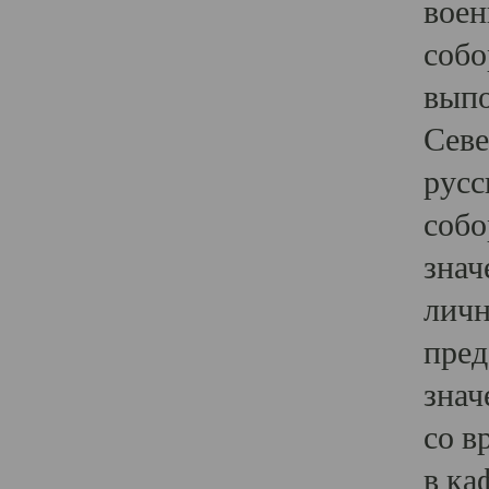
воен
собо
выпо
Севе
русс
собо
знач
личн
пред
знач
со в
в ка