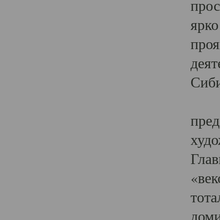
прос
ярко
проя
деят
Сиби
Одн
пред
худо
Глав
«век
тота
доми