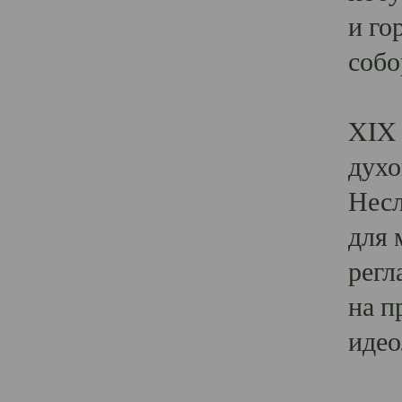
и го
собо
Явл
XIX 
духо
Несл
для 
регл
на п
идео
Поя