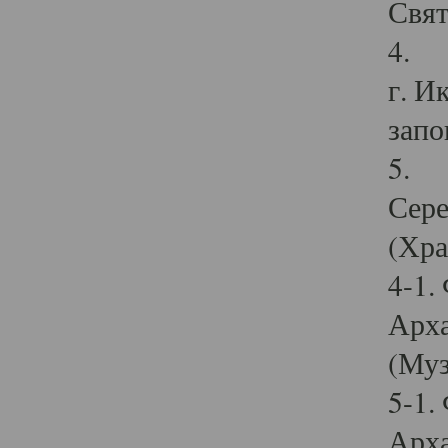
Свят
4. И
г. И
запо
5. И
Сере
(Хра
4-1.
Арха
(Муз
5-1.
Арха