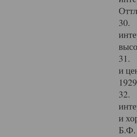
Оттл
30. 
инте
высо
31. 
и це
1929 
32. 
инте
и хо
Б.Ф. 