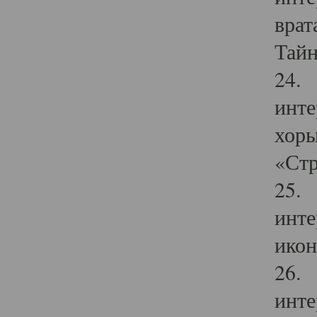
врат
Тайн
24. 
инте
хоры
«Стр
25. 
инте
икон
26. 
инте