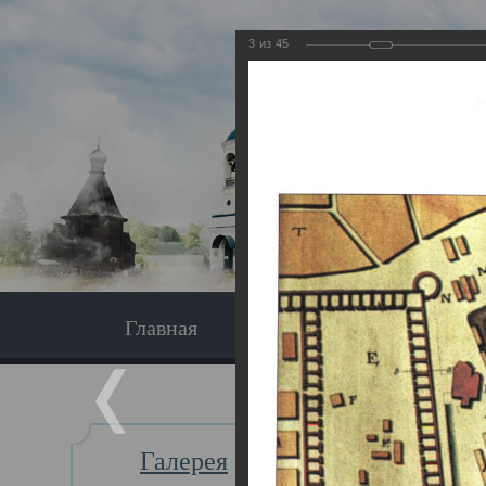
3
из
45
Главная
Экскурсия
Главная
Галерея