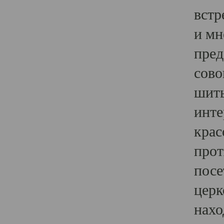
встр
и мн
пред
сово
шить
инте
крас
прот
посе
церк
нахо