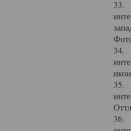
33. 
инте
запа
Фото
34. 
инте
икон
35. 
инте
Оттл
36. 
инте