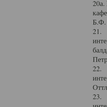
20а.
кафе
Б.Ф. 
21. 
инте
балд
Петр
22. 
инте
Оттл
23. 
инте