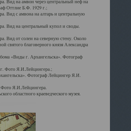
а. Вид на амвон через центральный неф на
аф Оттлие Б.Ф. 1929 г.;
. Вид с амвона на алтарь и центральную
а. Вид на центральный купол и своды.
. Вид от солеи на северную стену. Около
ой святого благоверного князя Александра
бома «Виды г. Архангельска». Фотограф
г. Фото Я.И.Лейцингера.;
рхангельска». Фотограф Лейцингер Я.И.
. Фото Я.И.Лейцингера.
кого областного краеведческого музея.