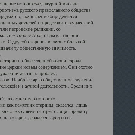
полнение историко-культурной миссии
триотизма русского православного общества.
редметов, чье значение определяется
твенных деятелей и представителям местной
тали петровские реликвии, со
альном соборе Архангельска, где они
м. С другой стороны, в связи с большой
кивали ту общественную значимость,
а.
тории и общественной жизни города
ение церкви новым содержанием. Они охотно
бсуждение местных проблем,
юзов. Наиболее ярко общественное служение
ельской и научной деятельности. Среди них
й, несомненную историко –
ауки как памятник старины, оказался лишь
ьных разрушений сотрет с лица города ту
 на которых держался город и его