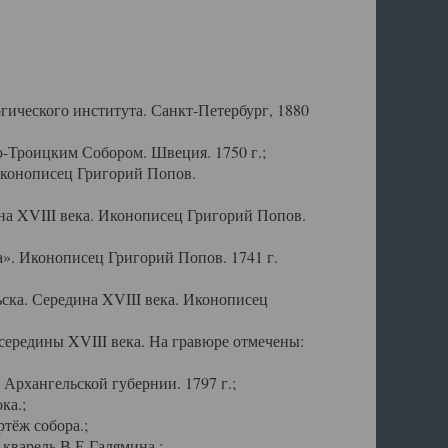
ического института. Санкт-Петербург, 1880
-Троицким Собором. Швеция. 1750 г.;
Иконописец Григорий Попов.
а XVIII века. Иконописец Григорий Попов.
». Иконописец Григорий Попов. 1741 г.
ска. Середина XVIII века. Иконописец
ередины XVIII века. На гравюре отмечены:
Архангельской губернии. 1797 г.;
ка.;
тёж собора.;
кварель В.Е.Галямина.;