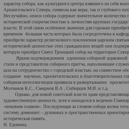
характер собора, как культурного центра взявшего на себя вы
Архангельского Севера, символа как веры, так и глубокого па
Неслучайно, описи собора содержат значительное количество п
исторической сопричастностью к личностям крупных государс
власти. В этой связи особенное значение для горожан приобре
временем большая часть которых была сосредоточена в кафедр
приобрели характер религиозного поклонения царским святыня
исторической ценностью этих гражданских вещей они подчер
которую приобрел Свято Троицкий собор на территории Север
Ярким подтверждением единения соборной церковной ис
стали и представители соборного притча, наполнившие служ
шла на сотрудничество с городской властью, на совместное о
создание научных, просветительских и благотворительных со
соборная интеллигенция проявила в развертывании просветит
Молчанов К.С., Смирнов В.А , Сибирцев М.И. и т.д.
Однако, для новой советской власти храм представляющи
художественную ценность, хотя и находился в ведении Главн
«вековым хламом». Последующая за сломом собора волна тотал
систему доминант – духовных и пространственных ориентиров,
историческая память.
Н. Едовина,