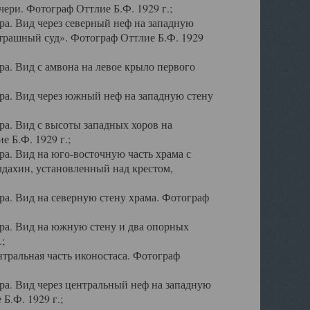
ери. Фотограф Оттлие Б.Ф. 1929 г.;
а. Вид через северный неф на западную
трашный суд». Фотограф Оттлие Б.Ф. 1929
. Вид с амвона на левое крыло первого
а. Вид через южный неф на западную стену
а. Вид с высоты западных хоров на
 Б.Ф. 1929 г.;
а. Вид на юго-восточную часть храма с
дахин, установленный над крестом,
а. Вид на северную стену храма. Фотограф
ра. Вид на южную стену и два опорных
;
тральная часть иконостаса. Фотограф
а. Вид через центральный неф на западную
Б.Ф. 1929 г.;