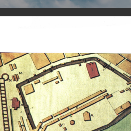
Виртуа
Новомученико
Земли А
Сайт создан по благосло
и Холмо
Наследники
Галерея
Главная
Галерея
Храмы-мученики Архангельска
Свято-Тро