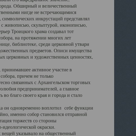
города. Обширный и величественный
ственными нигде не встречающимися
 символических инкрустаций представлял
 с живописью, скульптурой, иконописью,
ьер Троицкого храма создавал тот
обора, на протяжении многих лет
ице, библиотеке, среди церковной утвари
удожественных предметов. Описи имущества
ьных церковных и художественных ценностях,
, принимавшее активное участие в
собора, причем не только
 тесно связанных с Архангельском торговых
толюбия предпринимателей, а главное
во благо своего края и города и стало
 он одновременно воплотил себе функции
айно, именно собор становился отправной
тация торжеств со стороны
-идеологической окраски.
вещей указывало на общественный