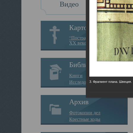
Видео
Картотека
“Пострадавшие за веру в
XX веке на Севере”
Библиотека
Книги
Исследования
3. Фрагмент плана. Швеция.
Архив
Фотокопии дел
Крестные ходы