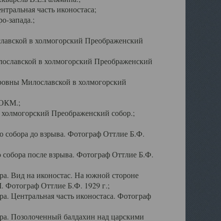
тральная часть иконостаса;
о-запада.;
славской в холмогорский Преображенский
лославской в холмогорский Преображенский
оровны Милославской в холмогорский
АОКМ.;
в холмогорский Преображенский собор.;
 собора до взрыва. Фотограф Оттлие Б.Ф.
 собора после взрыва. Фотограф Оттлие Б.Ф.
а. Вид на иконостас. На южной стороне
. Фотограф Оттлие Б.Ф. 1929 г.;
а. Центральная часть иконостаса. Фотограф
ра. Позолоченный балдахин над царскими