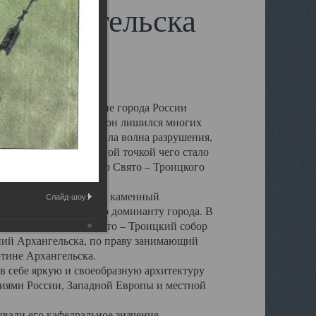
 Архангельска
 чем другие губернские города России
 в результате которых он лишился многих
у Архангельску ударила волна разрушения,
 20 –х годов. Отправной точкой чего стало
нсамбля кафедрального Свято – Троицкого
а, величественный каменный
Слайд-шоу:
ю и градостроительную доминанту города. В
оть до разрушения Свято – Троицкий собор
ний Архангельска, по праву занимающий
ртине Архангельска.
 себе яркую и своеобразную архитектуру
ниями России, Западной Европы и местной
вали его кафедральное значение,