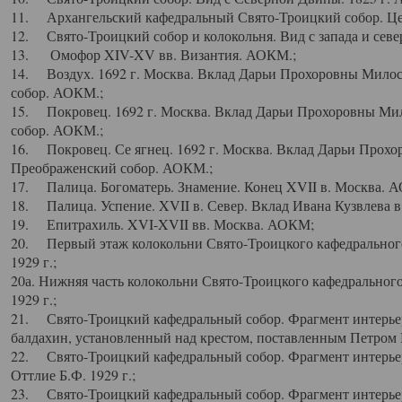
11. Архангельский кафедральный Свято-Троицкий собор. Цен
12. Свято-Троицкий собор и колокольня. Вид с запада и север
13. Омофор XIV-XV вв. Византия. АОКМ.;
14. Воздух. 1692 г. Москва. Вклад Дарьи Прохоровны Мило
собор. АОКМ.;
15. Покровец. 1692 г. Москва. Вклад Дарьи Прохоровны Ми
собор. АОКМ.;
16. Покровец. Се ягнец. 1692 г. Москва. Вклад Дарьи Прох
Преображенский собор. АОКМ.;
17. Палица. Богоматерь. Знамение. Конец XVII в. Москва. 
18. Палица. Успение. XVII в. Север. Вклад Ивана Кузвлева 
19. Епитрахиль. XVI-XVII вв. Москва. АОКМ;
20. Первый этаж колокольни Свято-Троицкого кафедрального
1929 г.;
20а. Нижняя часть колокольни Свято-Троицкого кафедрального
1929 г.;
21. Свято-Троицкий кафедральный собор. Фрагмент интерьер
балдахин, установленный над крестом, поставленным Петром I
22. Свято-Троицкий кафедральный собор. Фрагмент интерьер
Оттлие Б.Ф. 1929 г.;
23. Свято-Троицкий кафедральный собор. Фрагмент интерье