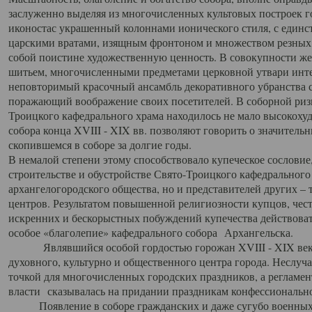
заслуженно выделяя из многочисленных культовых построек 
иконостас украшенный колоннами ионического стиля, с един
царскими вратами, изящным фронтоном и множеством резных,
собой поистине художественную ценность. В совокупности же
шитьем, многочисленными предметами церковной утвари интер
неповторимый красочный ансамбль декоративного убранства с
поражающий воображение своих посетителей. В соборной ризн
Троицкого кафедрального храма находилось не мало высокох
собора конца XVIII - XIX вв. позволяют говорить о значител
скопившемся в соборе за долгие годы.
В немалой степени этому способствовало купеческое сословие
строительстве и обустройстве Свято-Троицкого кафедрального 
архангелогородского общества, но и представителей других –
центров. Результатом повышенной религиозности купцов, чес
искренних и бескорыстных побуждений купечества действовать 
особое «благолепие» кафедрального собора Архангельска.
Являвшийся особой гордостью горожан XVIII - XIX века
духовного, культурно и общественного центра города. Неслуч
точкой для многочисленных городских праздников, а регламен
власти сказывалась на придании праздникам конфессионально
Появление в соборе гражданских и даже сугубо военных 