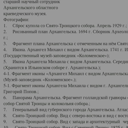
старший научный сотрудник
Архангельского областного
краеведческого музея.
Фотографии:
1. Сброс купола со Свято-Троицкого собора. Апрель 1929 г.;
2. Рисованный план Архангельска. 1694 г. Сборник Археолог
г.;
3. Фрагмент плана Архангельска с отмеченным на нём Свято
4. Икона. Архангел Михаил с видом Архангельска. 1741 г. 
(Государственный музей-заповедник «Коломенское»);
5. Икона Архангела Михаила с видом Архангельска. Середин
(Хранится в Ильинском соборе г. Архангельска.);
4-1. Фрагмент иконы «Архангел Михаил с видом Архангельска
(Музей-заповедник «Коломенское».);
5-1. Фрагмент иконы Архангела Михаила с видом г. Архангель
Григорий Попов.;
6. Панорама Архангельска. Фрагмент голландской гравюры с
собор Святой Троицы и колокольня собора.;
7. Генеральный вид губернского города Архангельска. Атлас 
8. Свято-Троицкий собор. Вид с северо-востока и вид с восто
9. Свято-Троицкий собор. Вид с запада и архитектурный чер
10. Свято-Троицкий собор. Вид с Северной Двины. 1825 г. А