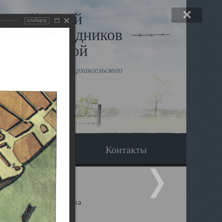
льный музей
слайдер
в и исповедников
рхангельской
влению митрополита Архангельского
горского Даниила
Вопрос-ответ
Контакты
ицкий собор Архангельска