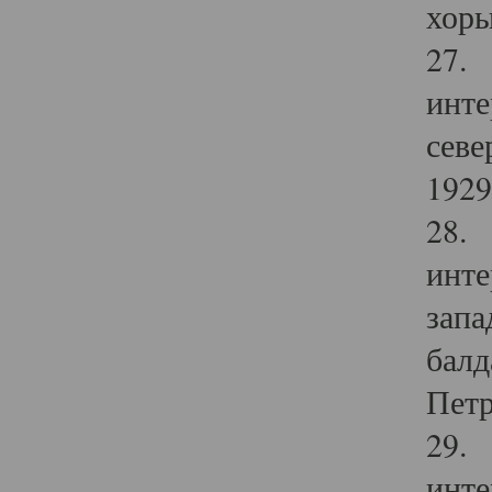
хоры
27. 
инте
севе
1929 
28. 
инте
запа
балд
Петр
29. 
инте