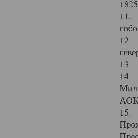
1825
11.
собо
12. 
севе
13.
14. 
Мило
АОК
15. 
Прох
Прео