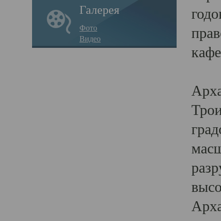
Галерея
годо
Фото
прав
Видео
кафе
Воз
Арха
Трои
град
масш
разр
высо
Арха