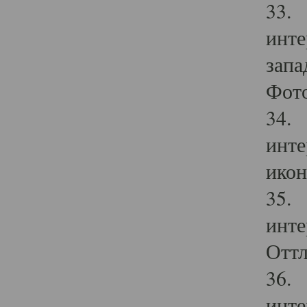
33. 
инте
запа
Фото
34. 
инте
икон
35. 
инте
Оттл
36. 
инте