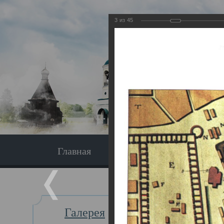
3
из
45
Главная
Экскурсия
Главная
Галерея