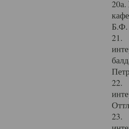
20а.
кафе
Б.Ф. 
21. 
инте
балд
Петр
22. 
инте
Оттл
23. 
инте