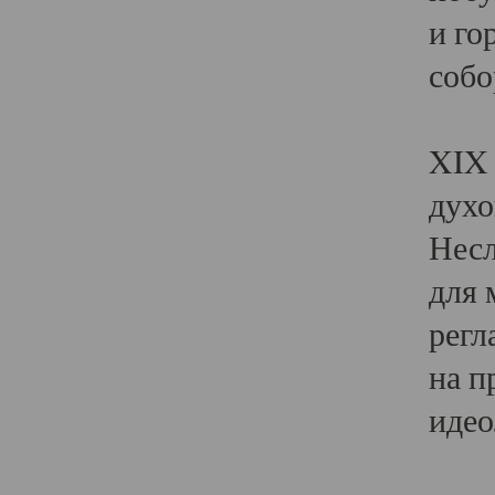
и го
собо
Явл
XIX 
духо
Несл
для 
регл
на п
идео
Поя