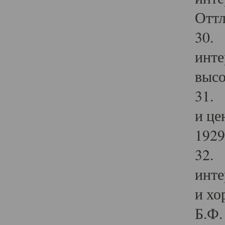
Оттл
30. 
инте
высо
31. 
и це
1929 
32. 
инте
и хо
Б.Ф. 