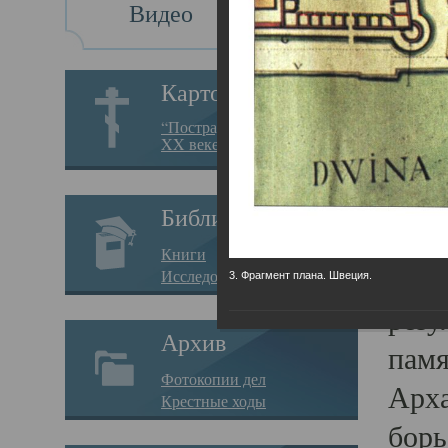
Видео
Св
Картотека
Свя
“Пострадавшие за веру в
XX веке на Севере”
23.12.
Сего
Библиотека
мере
Книги
целе
Исследования
3. Фрагмент плана. Швеция.
резу
Архив
памя
Фотокопии дел
Арха
Крестные ходы
борь