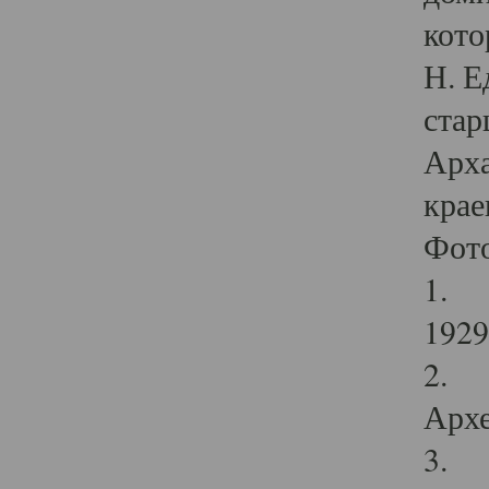
кото
Н. Е
стар
Арха
крае
Фот
1. С
1929 
2. Р
Архе
3. Ф