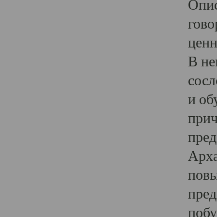
Опис
гово
ценн
В не
сосл
и об
прич
пред
Арха
повы
пред
побу