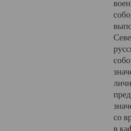
воен
собо
выпо
Севе
русс
собо
знач
личн
пред
знач
со в
в ка