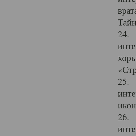
врат
Тайн
24. 
инте
хоры
«Стр
25. 
инте
икон
26. 
инте