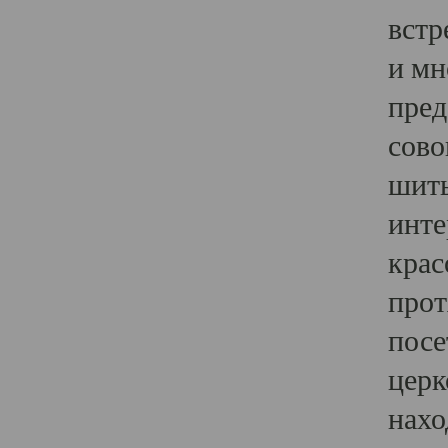
встр
и мн
пред
сово
шить
инте
крас
прот
посе
церк
нахо