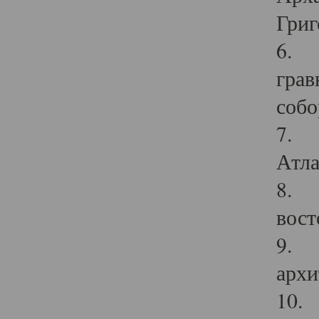
Григ
6. П
грав
собо
7. Г
Атла
8. С
вост
9. С
архи
10. 