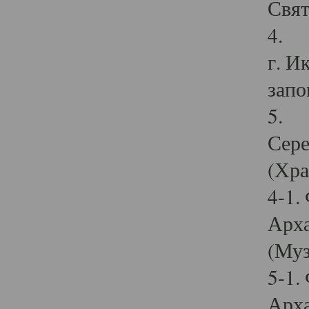
Свят
4. И
г. И
запо
5. И
Сере
(Хра
4-1.
Арха
(Муз
5-1.
Арха