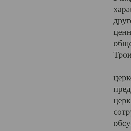
хара
друг
ценн
обще
Трои
Ярк
церк
пред
церк
сотр
обсу