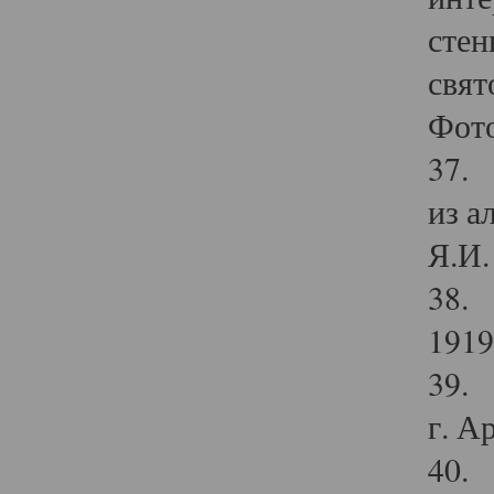
стен
свят
Фото
37. 
из а
Я.И. 
38. 
1919
39. 
г. А
40. 