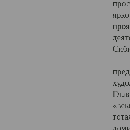
прос
ярко
проя
деят
Сиби
Одн
пред
худо
Глав
«век
тота
доми