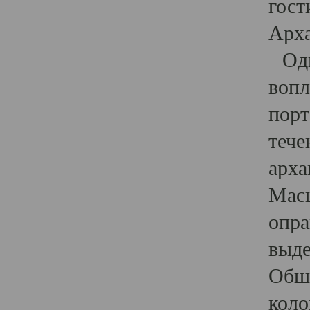
гост
Арха
Один
вопл
порт
тече
арха
Масш
опра
выде
Обши
коло