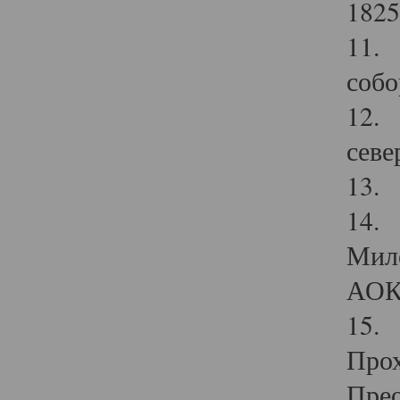
1825
11.
собо
12. 
севе
13.
14. 
Мило
АОК
15. 
Прох
Прео