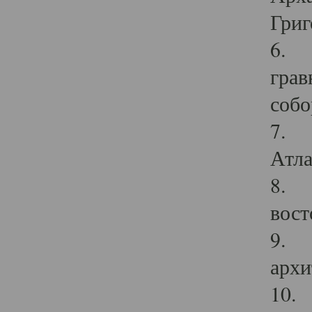
Григ
6. П
грав
собо
7. Г
Атла
8. С
вост
9. С
архи
10. 