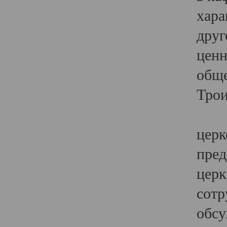
хара
друг
ценн
обще
Трои
Ярк
церк
пред
церк
сотр
обсу