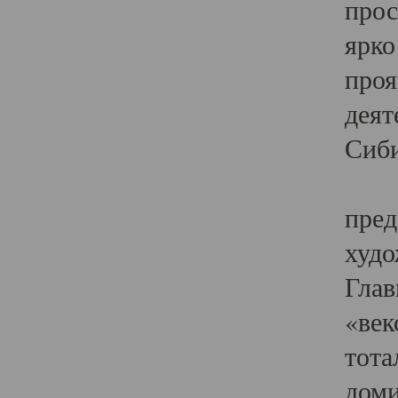
прос
ярко
проя
деят
Сиби
Одн
пред
худо
Глав
«век
тота
доми