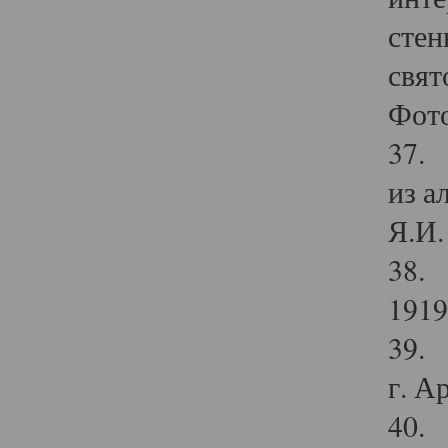
стен
свят
Фото
37. 
из а
Я.И. 
38. 
1919
39. 
г. А
40. 