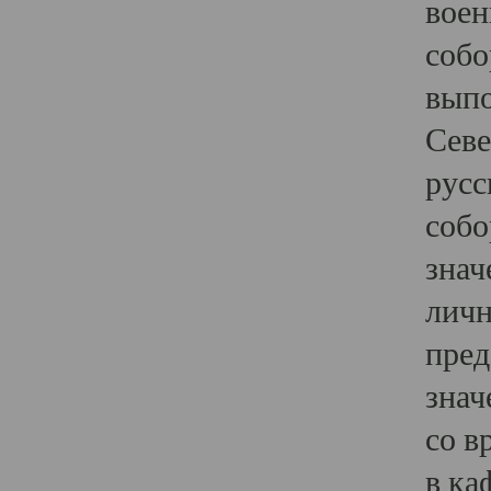
воен
собо
выпо
Севе
русс
собо
знач
личн
пред
знач
со в
в ка