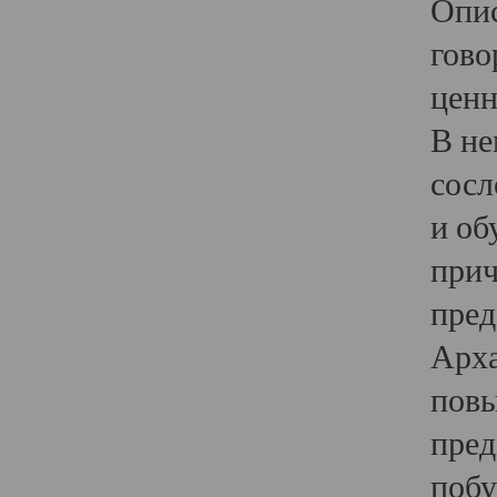
Опис
гово
ценн
В не
сосл
и об
прич
пред
Арха
повы
пред
побу