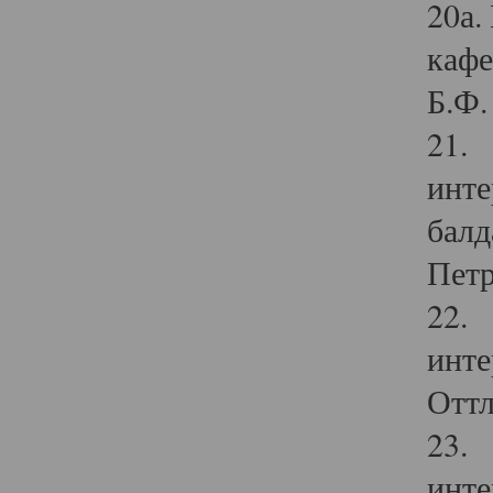
20а.
кафе
Б.Ф. 
21. 
инте
балд
Петр
22. 
инте
Оттл
23. 
инте