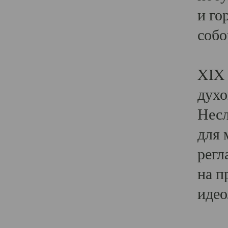
и го
собо
Явл
XIX 
духо
Несл
для 
регл
на п
идео
Поя