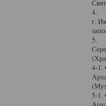
Свят
4. И
г. И
запо
5. И
Сере
(Хра
4-1.
Арха
(Муз
5-1.
Арха