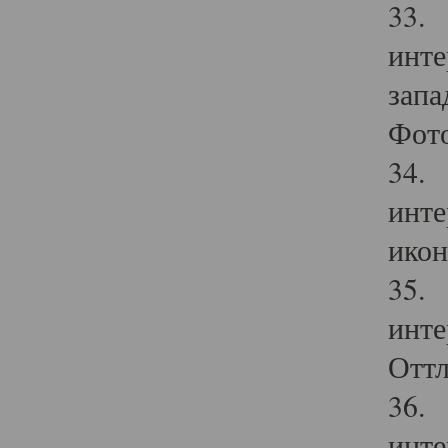
33. 
инте
запа
Фото
34. 
инте
икон
35. 
инте
Оттл
36. 
инте