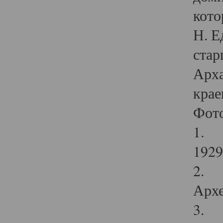
кото
Н. Е
стар
Арха
крае
Фот
1. С
1929 
2. Р
Архе
3. Ф