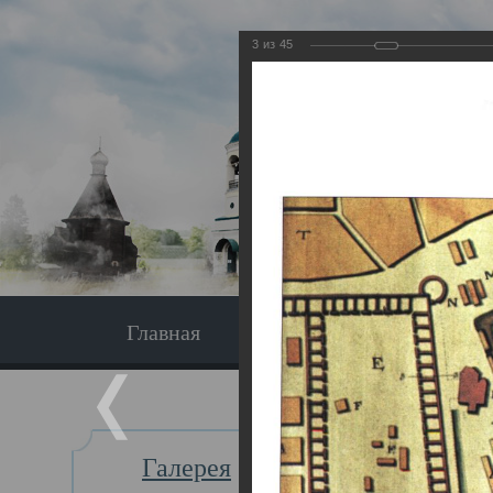
3
из
45
Главная
Экскурсия
Главная
Галерея