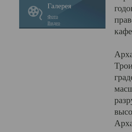
Галерея
годо
Фото
прав
Видео
кафе
Воз
Арха
Трои
град
масш
разр
высо
Арха