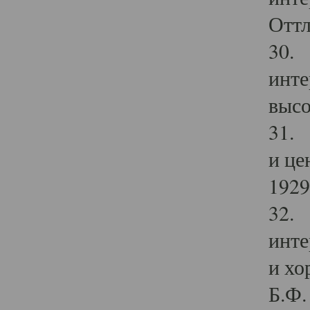
Оттл
30. 
инте
высо
31. 
и це
1929 
32. 
инте
и хо
Б.Ф. 