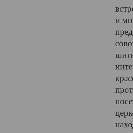
встр
и мн
пред
сово
шить
инте
крас
прот
посе
церк
нахо