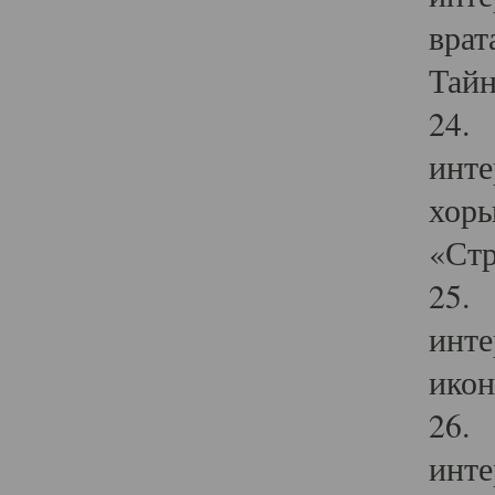
врат
Тайн
24. 
инте
хоры
«Стр
25. 
инте
икон
26. 
инте