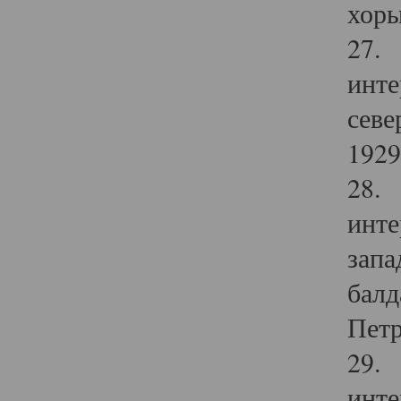
хоры
27. 
инте
севе
1929 
28. 
инте
запа
балд
Петр
29. 
инте