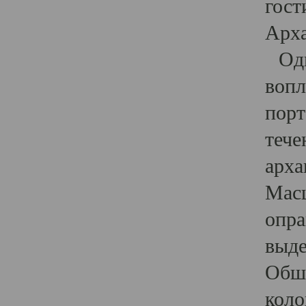
гост
Арха
Один
вопл
порт
тече
арха
Масш
опра
выде
Обши
коло