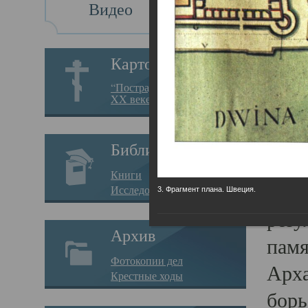
Видео
Св
Картотека
Свя
“Пострадавшие за веру в
XX веке на Севере”
23.12.
Сего
Библиотека
мере
Книги
целе
Исследования
3. Фрагмент плана. Швеция.
резу
Архив
памя
Фотокопии дел
Арха
Крестные ходы
борь