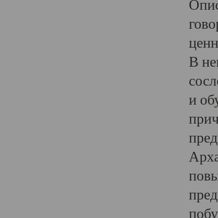
Опис
гово
ценн
В не
сосл
и об
прич
пред
Арха
повы
пред
побу