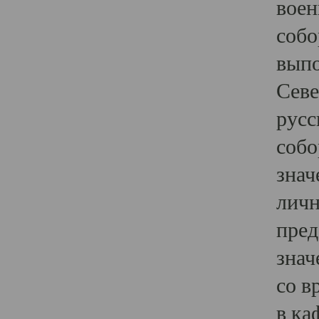
воен
собо
выпо
Севе
русс
собо
знач
личн
пред
знач
со в
в ка