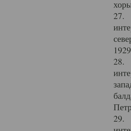
хоры
27. 
инте
севе
1929 
28. 
инте
запа
балд
Петр
29. 
инте