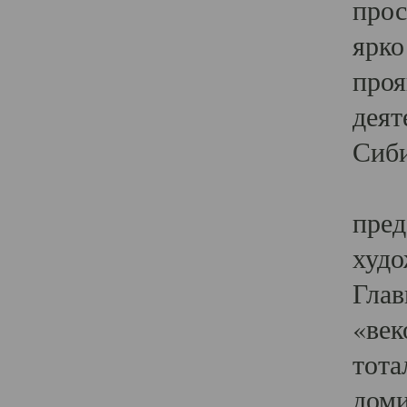
прос
ярко
проя
деят
Сиби
Одн
пред
худо
Глав
«век
тота
доми