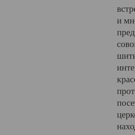
встр
и мн
пред
сово
шить
инте
крас
прот
посе
церк
нахо