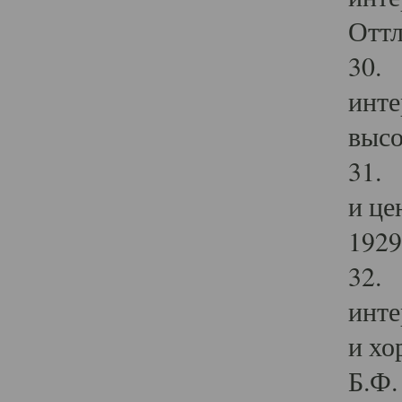
Оттл
30. 
инте
высо
31. 
и це
1929 
32. 
инте
и хо
Б.Ф. 