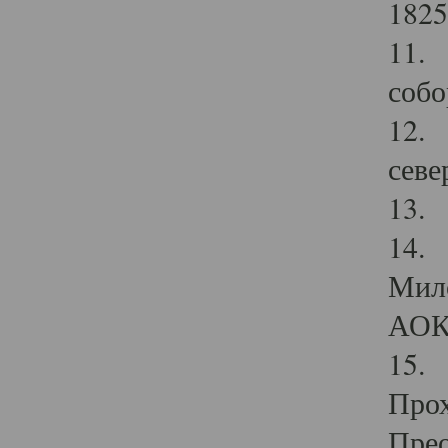
1825
11.
собо
12. 
севе
13.
14. 
Мило
АОК
15. 
Прох
Прео