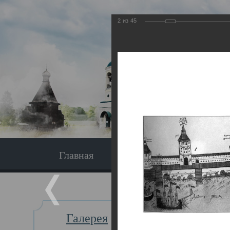
2
из
45
Главная
Экскурсия
Главная
Галерея