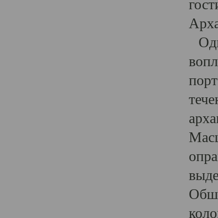
гост
Арха
Один
вопл
порт
тече
арха
Масш
опра
выде
Обши
коло