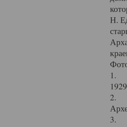
кото
Н. Е
стар
Арха
крае
Фот
1. С
1929 
2. Р
Архе
3. Ф