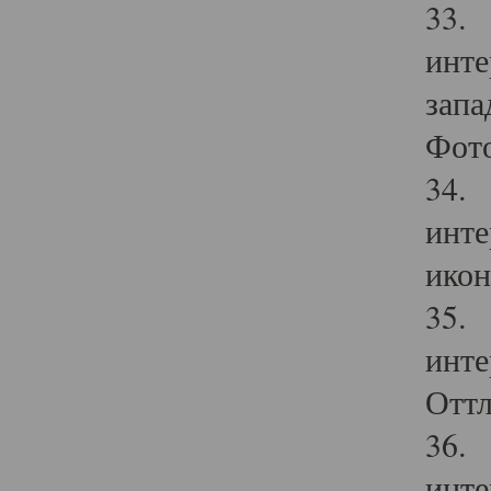
33. 
инте
запа
Фото
34. 
инте
икон
35. 
инте
Оттл
36. 
инте