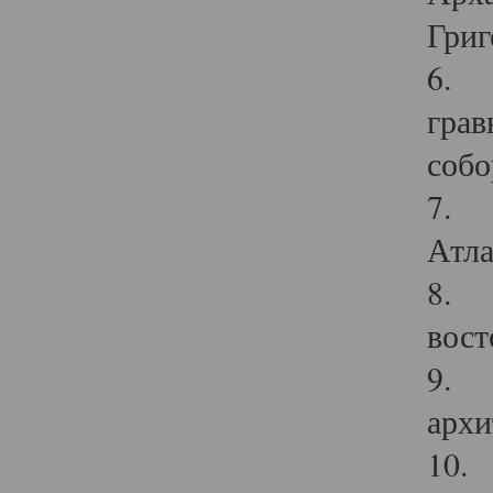
Григ
6. П
грав
собо
7. Г
Атла
8. С
вост
9. С
архи
10. 