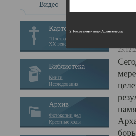
Видео
Св
Картотека
2. Рисованный план Архангельска
Свя
“Пострадавшие за веру в
XX веке на Севере”
23.12.
Сего
Библиотека
мере
Книги
целе
Исследования
резу
Архив
памя
Фотокопии дел
Арха
Крестные ходы
борь