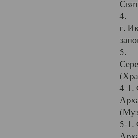
Свят
4. И
г. И
запо
5. И
Сере
(Хра
4-1.
Арха
(Муз
5-1.
Арха