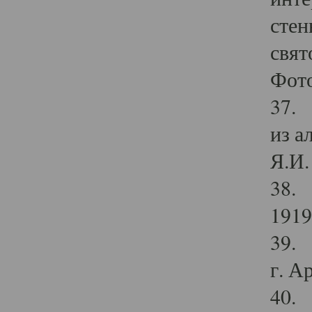
стен
свят
Фото
37. 
из а
Я.И. 
38. 
1919
39. 
г. А
40. 