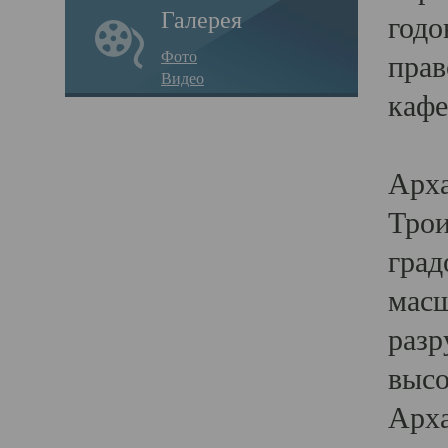
Галерея
годо
Фото
прав
Видео
кафе
Воз
Арха
Трои
град
масш
разр
высо
Арха