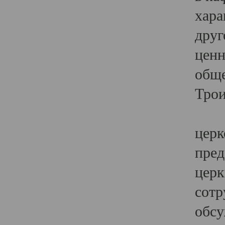
хара
друг
ценн
обще
Трои
Ярк
церк
пред
церк
сотр
обсу