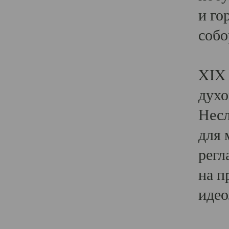
и го
собо
Явл
XIX 
духо
Несл
для 
регл
на п
идео
Поя