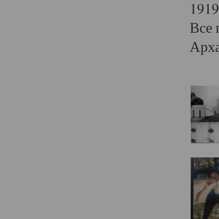
1919
Все 
Арха