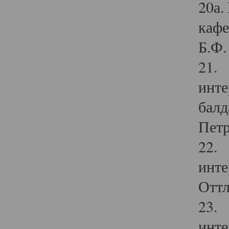
20а.
кафе
Б.Ф. 
21. 
инте
балд
Петр
22. 
инте
Оттл
23. 
инте