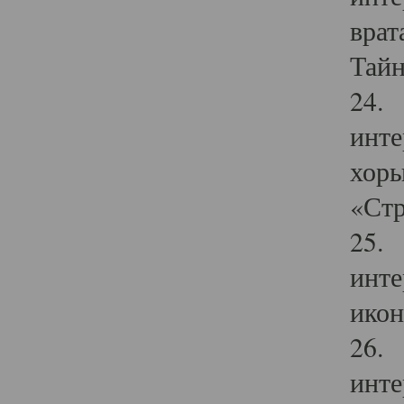
врат
Тайн
24. 
инте
хоры
«Стр
25. 
инте
икон
26. 
инте