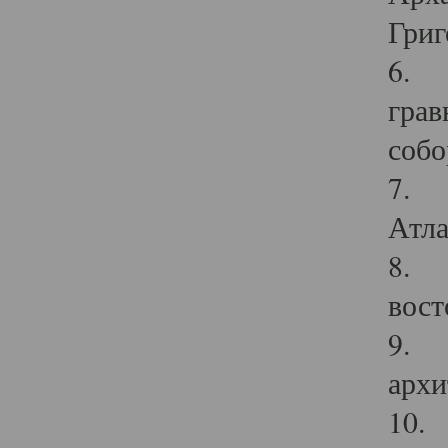
Григ
6. П
грав
собо
7. Г
Атла
8. С
вост
9. С
архи
10. 