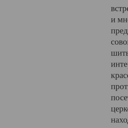
встр
и мн
пред
сово
шить
инте
крас
прот
посе
церк
нахо