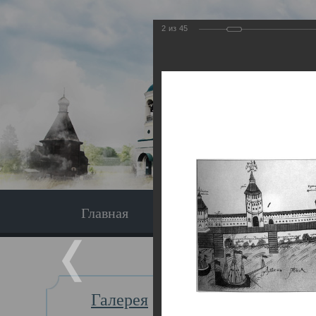
2
из
45
Главная
Экскурсия
Главная
Галерея