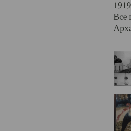
1919
Все 
Арха