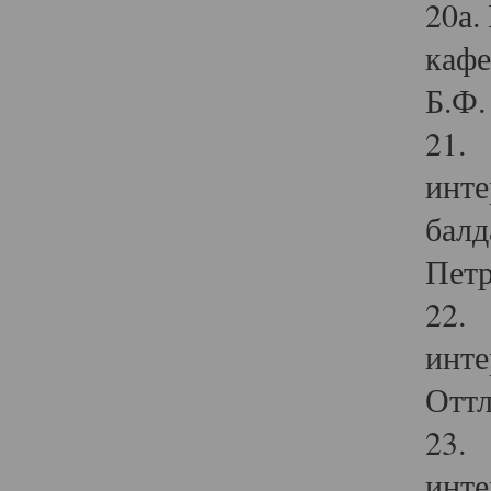
20а.
кафе
Б.Ф. 
21. 
инте
балд
Петр
22. 
инте
Оттл
23. 
инте