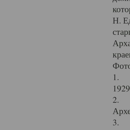
кото
Н. Е
стар
Арха
крае
Фот
1. С
1929 
2. Р
Архе
3. Ф