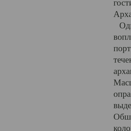
гост
Арха
Один
вопл
порт
тече
арха
Масш
опра
выде
Обши
коло