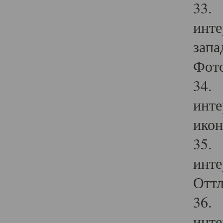
33. 
инте
запа
Фото
34. 
инте
икон
35. 
инте
Оттл
36. 
инте