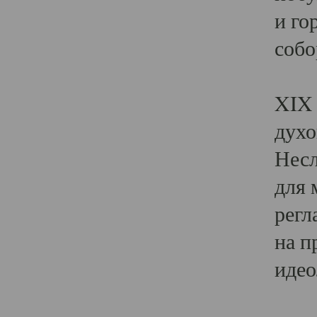
и го
собо
Явл
XIX 
духо
Несл
для 
регл
на п
идео
Поя