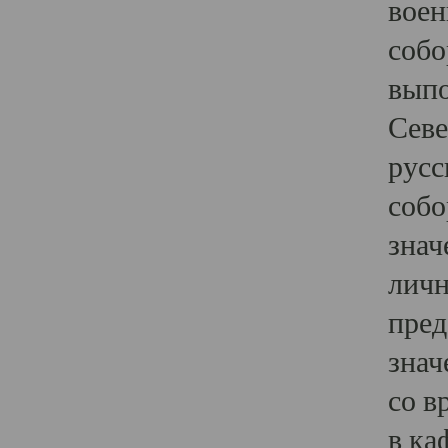
воен
собо
выпо
Севе
русс
собо
знач
личн
пред
знач
со в
в ка