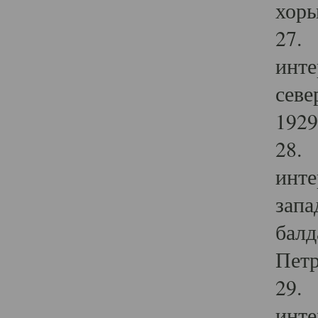
хоры
27. 
инте
севе
1929 
28. 
инте
запа
балд
Петр
29. 
инте