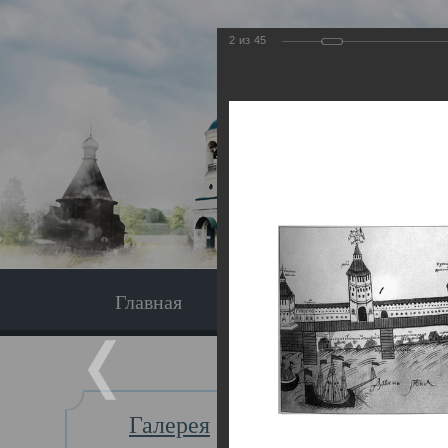
2
из
45
Главная
Экскурсия
Главная
Галерея