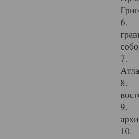
Григ
6. П
грав
собо
7. Г
Атла
8. С
вост
9. С
архи
10. 