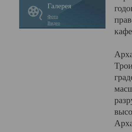
Галерея
годо
Фото
прав
Видео
кафе
Воз
Арха
Трои
град
масш
разр
высо
Арха