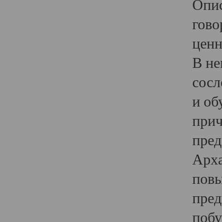
Опис
гово
ценн
В не
сосл
и об
прич
пред
Арха
повы
пред
побу