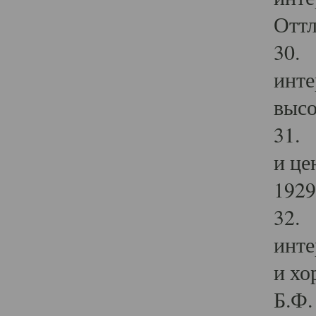
Оттл
30. 
инте
высо
31. 
и це
1929 
32. 
инте
и хо
Б.Ф. 