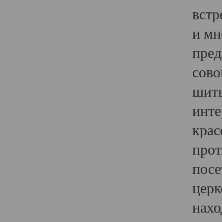
встр
и мн
пред
сово
шить
инте
крас
прот
посе
церк
нахо