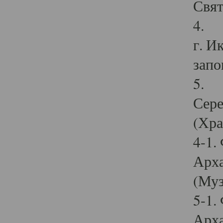
Свят
4. И
г. И
запо
5. И
Сере
(Хра
4-1.
Арха
(Муз
5-1.
Арха