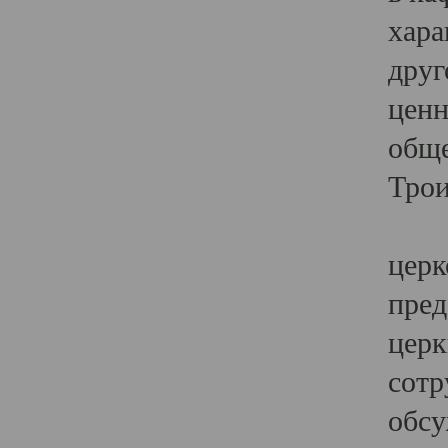
хара
друг
ценн
обще
Трои
Ярк
церк
пред
церк
сотр
обсу