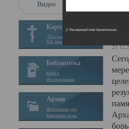
Видео
Св
Картотека
2. Рисованный план Архангельска
Свя
“Пострадавшие за веру в
XX веке на Севере”
23.12.
Сего
Библиотека
мере
Книги
целе
Исследования
резу
Архив
памя
Фотокопии дел
Арха
Крестные ходы
борь