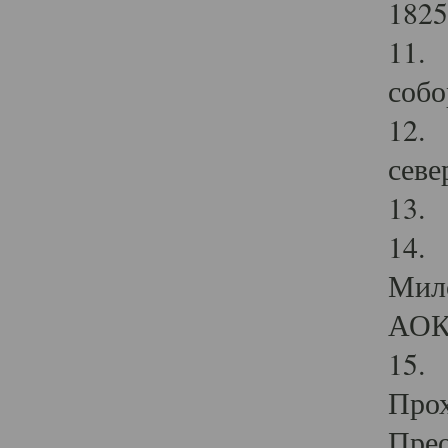
1825
11.
собо
12. 
севе
13.
14. 
Мило
АОК
15. 
Прох
Прео