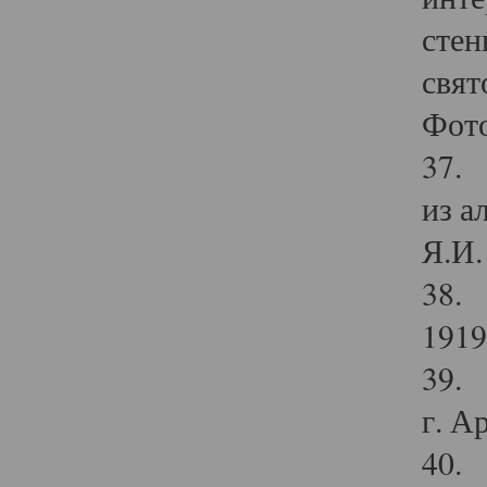
стен
свят
Фото
37. 
из а
Я.И. 
38. 
1919
39. 
г. А
40. 