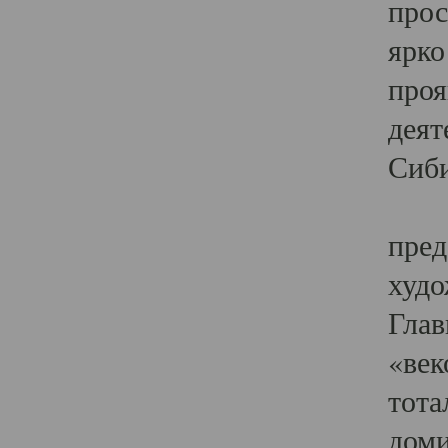
прос
ярко
проя
деят
Сиби
Одн
пред
худо
Глав
«век
тота
доми