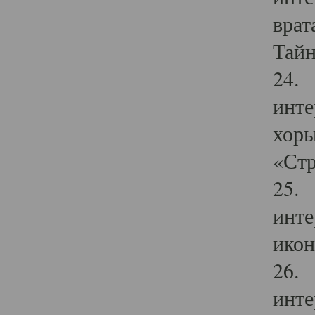
врат
Тайн
24. 
инте
хоры
«Стр
25. 
инте
икон
26. 
инте