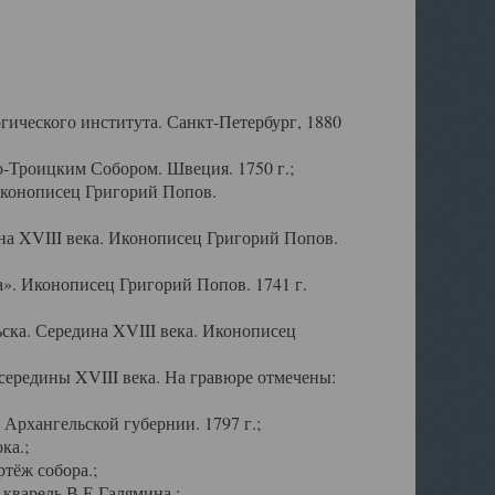
ического института. Санкт-Петербург, 1880
-Троицким Собором. Швеция. 1750 г.;
Иконописец Григорий Попов.
а XVIII века. Иконописец Григорий Попов.
». Иконописец Григорий Попов. 1741 г.
ска. Середина XVIII века. Иконописец
ередины XVIII века. На гравюре отмечены:
Архангельской губернии. 1797 г.;
ка.;
тёж собора.;
кварель В.Е.Галямина.;