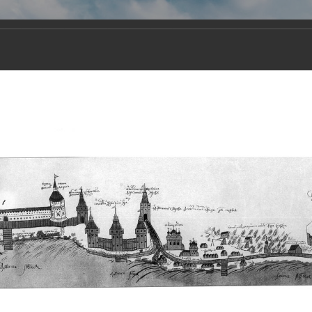
Виртуа
Новомученико
Земли А
Сайт создан по благосло
и Холмо
Наследники
Галерея
Главная
Галерея
Храмы-мученики Архангельска
Свято-Тро