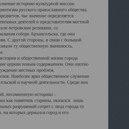
полнение историко-культурной миссии
триотизма русского православного общества.
редметов, чье значение определяется
твенных деятелей и представителям местной
тали петровские реликвии, со
альном соборе Архангельска, где они
м. С другой стороны, в связи с большой
кивали ту общественную значимость,
а.
тории и общественной жизни города
ение церкви новым содержанием. Они охотно
бсуждение местных проблем,
юзов. Наиболее ярко общественное служение
ельской и научной деятельности. Среди них
й, несомненную историко –
ауки как памятник старины, оказался лишь
ьных разрушений сотрет с лица города ту
 на которых держался город и его