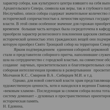
характер собора, как культурного центра взявшего на себя вы
Архангельского Севера, символа как веры, так и глубокого па
Неслучайно, описи собора содержат значительное количество п
исторической сопричастностью к личностям крупных государс
власти. В этой связи особенное значение для горожан приобре
временем большая часть которых была сосредоточена в кафедр
приобрели характер религиозного поклонения царским святыня
исторической ценностью этих гражданских вещей они подчер
которую приобрел Свято Троицкий собор на территории Север
Ярким подтверждением единения соборной церковной ис
стали и представители соборного притча, наполнившие служ
шла на сотрудничество с городской властью, на совместное о
создание научных, просветительских и благотворительных со
соборная интеллигенция проявила в развертывании просветит
Молчанов К.С., Смирнов В.А , Сибирцев М.И. и т.д.
Однако, для новой советской власти храм представляющи
художественную ценность, хотя и находился в ведении Главн
«вековым хламом». Последующая за сломом собора волна тотал
систему доминант – духовных и пространственных ориентиров,
историческая память.
Н. Едовина,