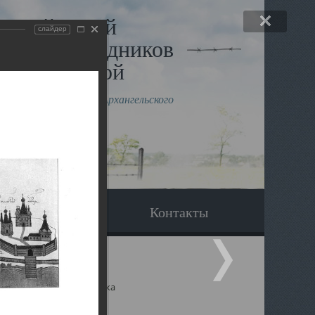
льный музей
слайдер
в и исповедников
рхангельской
влению митрополита Архангельского
горского Даниила
Вопрос-ответ
Контакты
ицкий собор Архангельска