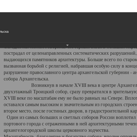
Свято-Троицкий собор
Свято-Троицкий собор Архангельска
льска
23.12.2015
Сегодня мы можем говорить, что Архангельск в большей мере,
пострадал от целенаправленных систематических разрушений,
выдающихся памятников архитектуры. Больше всего по старом
вызванная борьбой с религией, набравшая особую силу в конце
разрушение православного центра архангельской губернии - а
собора Архангельска.
Возникнув в начале XVIII века в центре Архангельск
двухэтажный Троицкий собор, сразу превратился в зрительну
XVIII веке по масштабам ему не было равных на Севере. Впл
оставался самым высоким и значительным из городских строе
второе место, после гостиных дворов, в градостроительной ка
Один из самых больших и светлых соборов России воплотил в
портового города с отраженными в ней архитектурными тече
архангелогородской школы церковного зодчества.
Масштабность, благолепие и богатство собора, вполне оправды