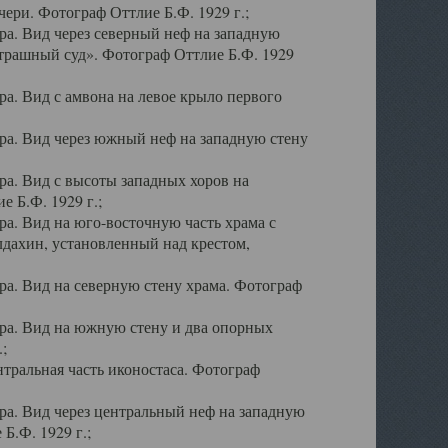
ери. Фотограф Оттлие Б.Ф. 1929 г.;
а. Вид через северный неф на западную
трашный суд». Фотограф Оттлие Б.Ф. 1929
. Вид с амвона на левое крыло первого
а. Вид через южный неф на западную стену
а. Вид с высоты западных хоров на
 Б.Ф. 1929 г.;
а. Вид на юго-восточную часть храма с
дахин, установленный над крестом,
а. Вид на северную стену храма. Фотограф
ра. Вид на южную стену и два опорных
;
тральная часть иконостаса. Фотограф
а. Вид через центральный неф на западную
Б.Ф. 1929 г.;