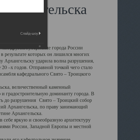
 Архангельска
Слайд-шоу:
 чем другие губернские города России
 в результате которых он лишился многих
у Архангельску ударила волна разрушения,
 20 –х годов. Отправной точкой чего стало
нсамбля кафедрального Свято – Троицкого
а, величественный каменный
ю и градостроительную доминанту города. В
оть до разрушения Свято – Троицкий собор
ний Архангельска, по праву занимающий
ртине Архангельска.
 себе яркую и своеобразную архитектуру
ниями России, Западной Европы и местной
вали его кафедральное значение,