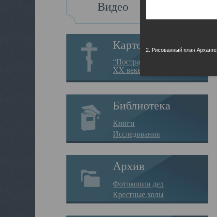
Видео
Картотека
2. Рисованный план Арханге
“Пострадавшие за веру в
XX веке на Севере”
Библиотека
Книги
Исследования
Архив
Фотокопии дел
Крестные ходы