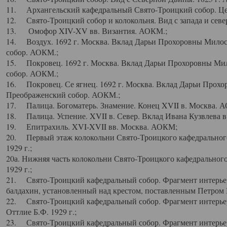
11. Архангельский кафедральный Свято-Троицкий собор. Цен
12. Свято-Троицкий собор и колокольня. Вид с запада и север
13. Омофор XIV-XV вв. Византия. АОКМ.;
14. Воздух. 1692 г. Москва. Вклад Дарьи Прохоровны Мило
собор. АОКМ.;
15. Покровец. 1692 г. Москва. Вклад Дарьи Прохоровны Ми
собор. АОКМ.;
16. Покровец. Се ягнец. 1692 г. Москва. Вклад Дарьи Прох
Преображенский собор. АОКМ.;
17. Палица. Богоматерь. Знамение. Конец XVII в. Москва. 
18. Палица. Успение. XVII в. Север. Вклад Ивана Кузвлева 
19. Епитрахиль. XVI-XVII вв. Москва. АОКМ;
20. Первый этаж колокольни Свято-Троицкого кафедрального
1929 г.;
20а. Нижняя часть колокольни Свято-Троицкого кафедрального
1929 г.;
21. Свято-Троицкий кафедральный собор. Фрагмент интерьер
балдахин, установленный над крестом, поставленным Петром I
22. Свято-Троицкий кафедральный собор. Фрагмент интерьер
Оттлие Б.Ф. 1929 г.;
23. Свято-Троицкий кафедральный собор. Фрагмент интерье