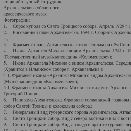
старший научный сотрудник
Архангельского областного
краеведческого музея.
Фотографии:
1. Сброс купола со Свято-Троицкого собора. Апрель 1929 г.;
2. Рисованный план Архангельска. 1694 г. Сборник Археолог
г.;
3. Фрагмент плана Архангельска с отмеченным на нём Свято
4. Икона. Архангел Михаил с видом Архангельска. 1741 г. 
(Государственный музей-заповедник «Коломенское»);
5. Икона Архангела Михаила с видом Архангельска. Середин
(Хранится в Ильинском соборе г. Архангельска.);
4-1. Фрагмент иконы «Архангел Михаил с видом Архангельска
(Музей-заповедник «Коломенское».);
5-1. Фрагмент иконы Архангела Михаила с видом г. Архангель
Григорий Попов.;
6. Панорама Архангельска. Фрагмент голландской гравюры с
собор Святой Троицы и колокольня собора.;
7. Генеральный вид губернского города Архангельска. Атлас 
8. Свято-Троицкий собор. Вид с северо-востока и вид с восто
9. Свято-Троицкий собор. Вид с запада и архитектурный чер
10. Свято-Троицкий собор. Вид с Северной Двины. 1825 г. А