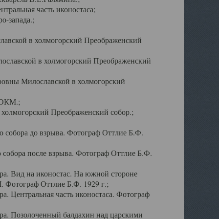
тральная часть иконостаса;
о-запада.;
славской в холмогорский Преображенский
лославской в холмогорский Преображенский
оровны Милославской в холмогорский
АОКМ.;
в холмогорский Преображенский собор.;
 собора до взрыва. Фотограф Оттлие Б.Ф.
 собора после взрыва. Фотограф Оттлие Б.Ф.
а. Вид на иконостас. На южной стороне
. Фотограф Оттлие Б.Ф. 1929 г.;
а. Центральная часть иконостаса. Фотограф
ра. Позолоченный балдахин над царскими