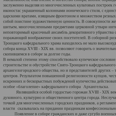
заслуженно выделяя из многочисленных культовых построек 
иконостас украшенный колоннами ионического стиля, с един
царскими вратами, изящным фронтоном и множеством резных,
собой поистине художественную ценность. В совокупности же
шитьем, многочисленными предметами церковной утвари интер
неповторимый красочный ансамбль декоративного убранства с
поражающий воображение своих посетителей. В соборной ризн
Троицкого кафедрального храма находилось не мало высокох
собора конца XVIII - XIX вв. позволяют говорить о значител
скопившемся в соборе за долгие годы.
В немалой степени этому способствовало купеческое сословие
строительстве и обустройстве Свято-Троицкого кафедрального 
архангелогородского общества, но и представителей других –
центров. Результатом повышенной религиозности купцов, чес
искренних и бескорыстных побуждений купечества действовать 
особое «благолепие» кафедрального собора Архангельска.
Являвшийся особой гордостью горожан XVIII - XIX века
духовного, культурно и общественного центра города. Неслуч
точкой для многочисленных городских праздников, а регламен
власти сказывалась на придании праздникам конфессионально
Появление в соборе гражданских и даже сугубо военных 