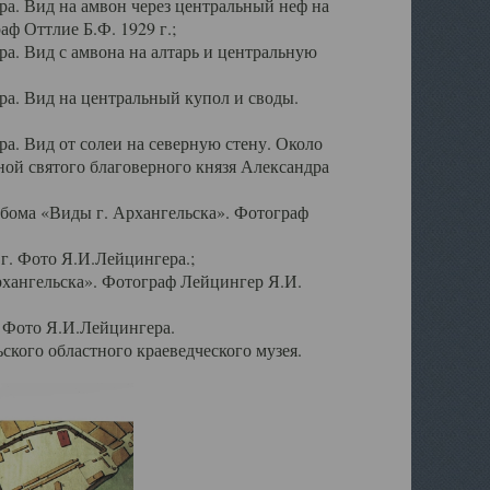
а. Вид на амвон через центральный неф на
аф Оттлие Б.Ф. 1929 г.;
. Вид с амвона на алтарь и центральную
а. Вид на центральный купол и своды.
. Вид от солеи на северную стену. Около
ой святого благоверного князя Александра
бома «Виды г. Архангельска». Фотограф
г. Фото Я.И.Лейцингера.;
рхангельска». Фотограф Лейцингер Я.И.
. Фото Я.И.Лейцингера.
кого областного краеведческого музея.