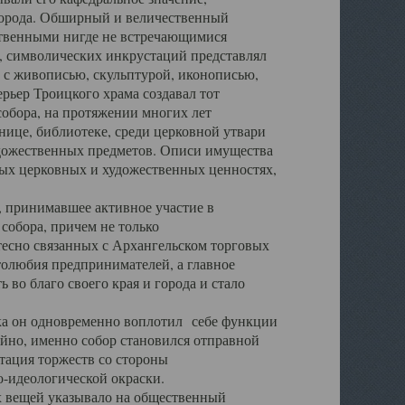
города. Обширный и величественный
ственными нигде не встречающимися
 символических инкрустаций представлял
 с живописью, скульптурой, иконописью,
ьер Троицкого храма создавал тот
обора, на протяжении многих лет
ице, библиотеке, среди церковной утвари
удожественных предметов. Описи имущества
ьных церковных и художественных ценностях,
, принимавшее активное участие в
собора, причем не только
 тесно связанных с Архангельском торговых
толюбия предпринимателей, а главное
во благо своего края и города и стало
 он одновременно воплотил себе функции
айно, именно собор становился отправной
тация торжеств со стороны
-идеологической окраски.
вещей указывало на общественный