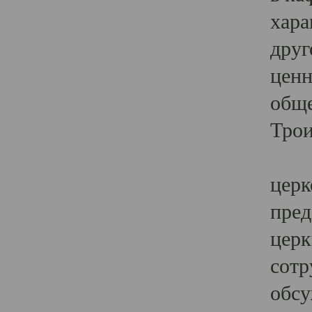
хара
друг
ценн
обще
Трои
Ярк
церк
пред
церк
сотр
обсу