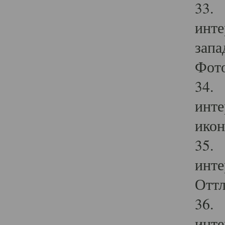
33. 
инте
запа
Фото
34. 
инте
икон
35. 
инте
Оттл
36. 
инте