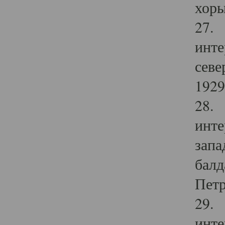
хоры
27. 
инте
севе
1929 
28. 
инте
запа
балд
Петр
29. 
инте