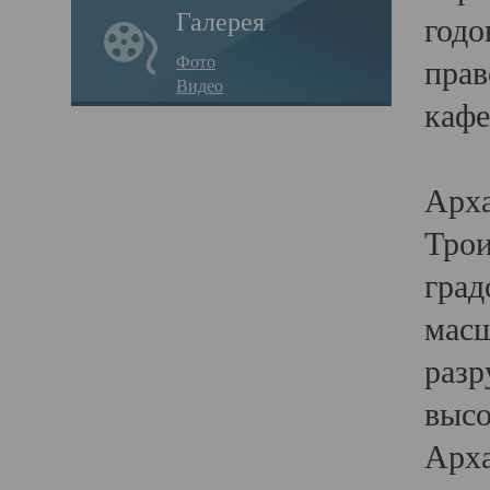
Галерея
годо
Фото
прав
Видео
кафе
Воз
Арха
Трои
град
масш
разр
высо
Арха