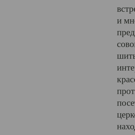
встр
и мн
пред
сово
шить
инте
крас
прот
посе
церк
нахо