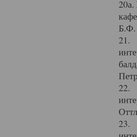
20а.
кафе
Б.Ф. 
21. 
инте
балд
Петр
22. 
инте
Оттл
23. 
инте