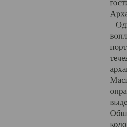
гост
Арха
Один
вопл
порт
тече
арха
Масш
опра
выде
Обши
коло