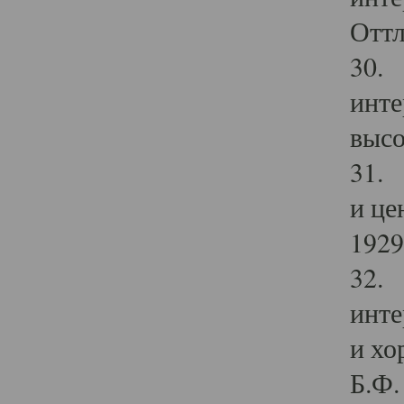
Оттл
30. 
инте
высо
31. 
и це
1929 
32. 
инте
и хо
Б.Ф. 