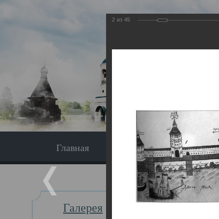
2
из
45
Главная
Экскурсия
Главная
Галерея