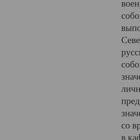
воен
собо
выпо
Севе
русс
собо
знач
личн
пред
знач
со в
в ка