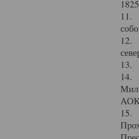
1825
11.
собо
12. 
севе
13.
14. 
Мило
АОК
15. 
Прох
Прео