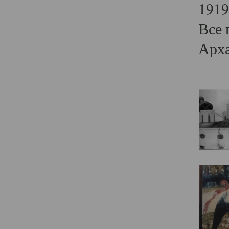
1919
Все 
Арха