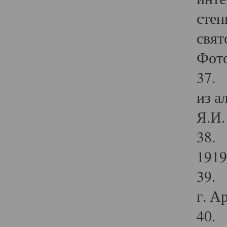
стен
свят
Фото
37. 
из а
Я.И. 
38. 
1919
39. 
г. А
40. 