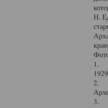
кото
Н. Е
стар
Арха
крае
Фот
1. С
1929 
2. Р
Архе
3. Ф