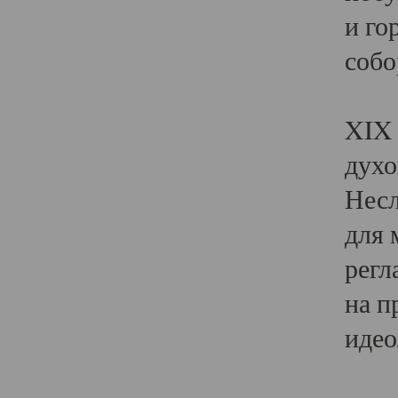
и го
собо
Явл
XIX 
духо
Несл
для 
регл
на п
идео
Поя