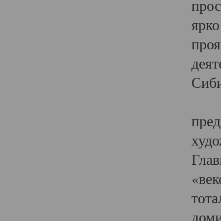
прос
ярко
проя
деят
Сиби
Одн
пред
худо
Глав
«век
тота
доми