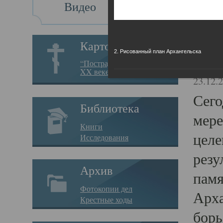
Видео
Св
Картотека
2. Рисованный план Архангельска
Свя
“Пострадавшие за веру в
XX веке на Севере”
23.12.
Сего
Библиотека
мере
Книги
целе
Исследования
резу
Архив
памя
Фотокопии дел
Арха
Крестные ходы
борь