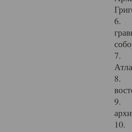
Григ
6. П
грав
собо
7. Г
Атла
8. С
вост
9. С
архи
10. 