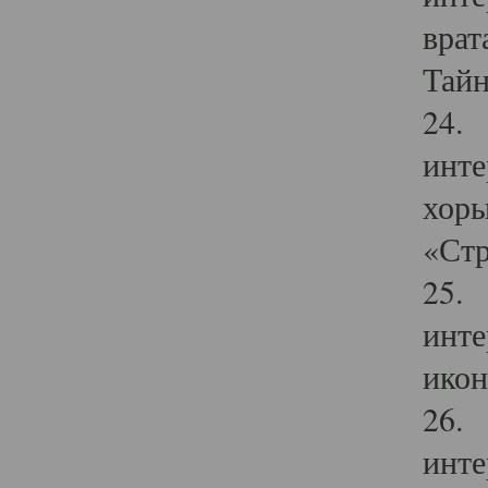
врат
Тайн
24. 
инте
хоры
«Стр
25. 
инте
икон
26. 
инте