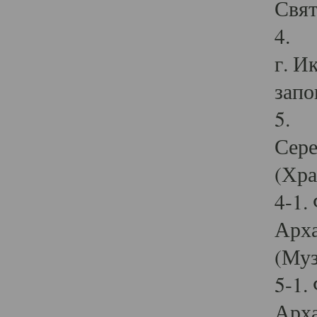
Свят
4. И
г. И
запо
5. И
Сере
(Хра
4-1.
Арха
(Муз
5-1.
Арха