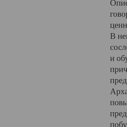
Опис
гово
ценн
В не
сосл
и об
прич
пред
Арха
повы
пред
побу