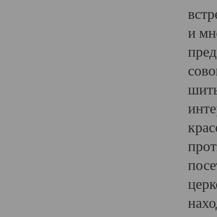
встр
и мн
пред
сово
шить
инте
крас
прот
посе
церк
нахо