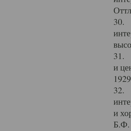
Оттл
30. 
инте
высо
31. 
и це
1929 
32. 
инте
и хо
Б.Ф. 