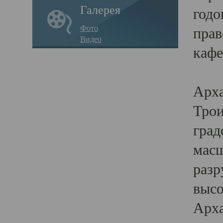
Галерея
годо
Фото
прав
Видео
кафе
Воз
Арха
Трои
град
масш
разр
высо
Арха