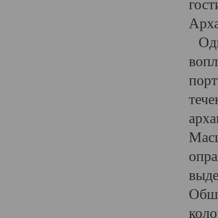
гост
Арха
Один
вопл
порт
тече
арха
Масш
опра
выде
Обши
коло