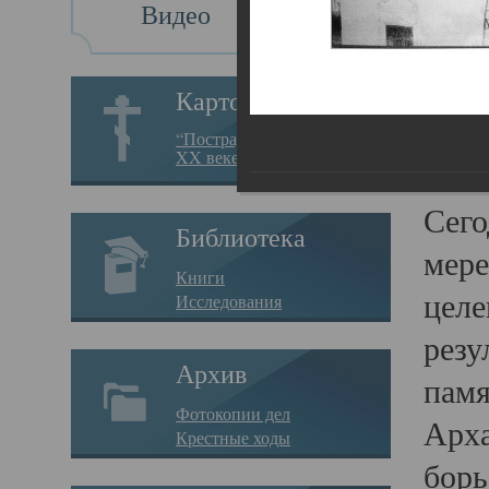
Видео
Св
Картотека
Свя
“Пострадавшие за веру в
XX веке на Севере”
23.12.
Сего
Библиотека
мере
Книги
целе
Исследования
резу
Архив
памя
Фотокопии дел
Арха
Крестные ходы
борь