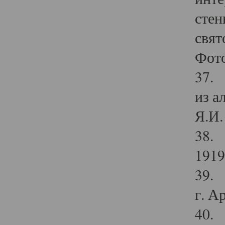
стен
свят
Фото
37. 
из а
Я.И. 
38. 
1919
39. 
г. А
40. 