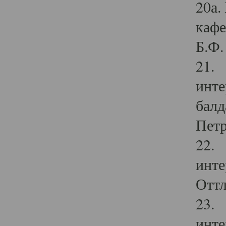
20а.
кафе
Б.Ф. 
21. 
инте
балд
Петр
22. 
инте
Оттл
23. 
инте