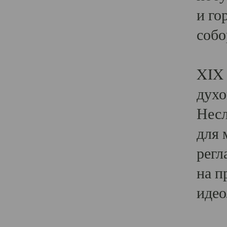
и го
собо
Явл
XIX 
духо
Несл
для 
регл
на п
идео
Поя