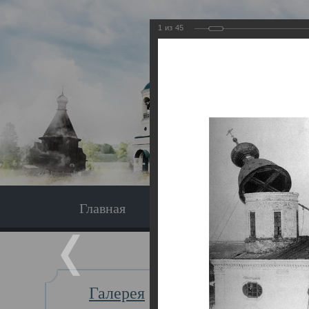
1
из
45
Главная
Экскурсия
Главная
Галерея