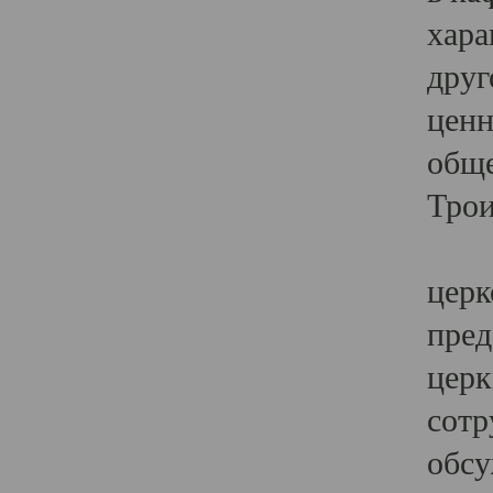
хара
друг
ценн
обще
Трои
Ярк
церк
пред
церк
сотр
обсу