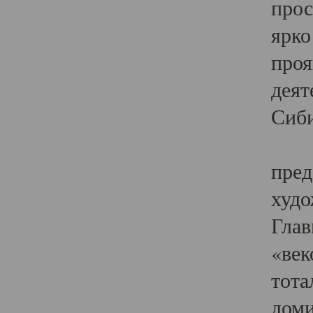
прос
ярко
проя
деят
Сиби
Одн
пред
худо
Глав
«век
тота
доми