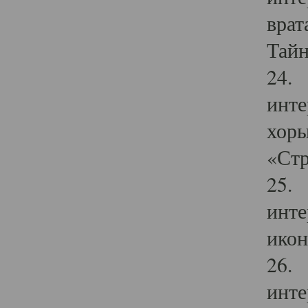
врат
Тайн
24. 
инте
хоры
«Стр
25. 
инте
икон
26. 
инте