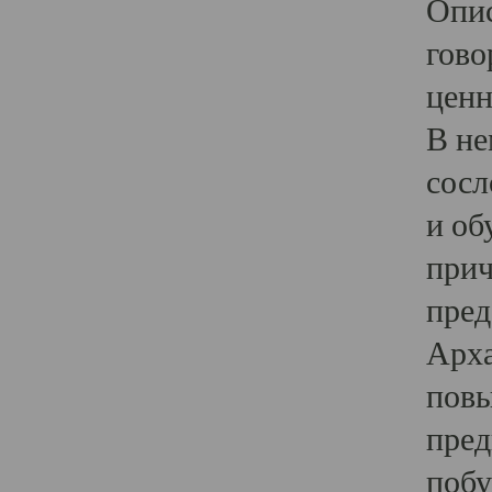
Опис
гово
ценн
В не
сосл
и об
прич
пред
Арха
повы
пред
побу