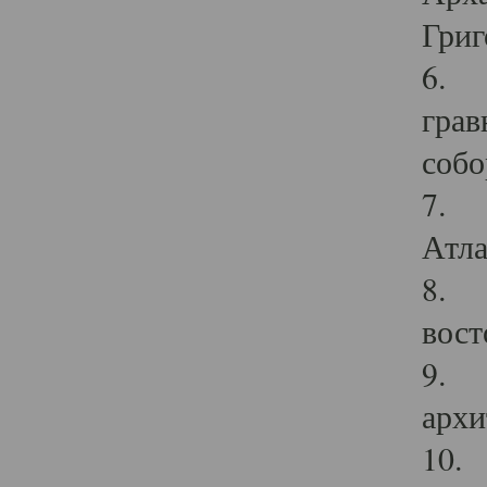
Григ
6. П
грав
собо
7. Г
Атла
8. С
вост
9. С
архи
10. 