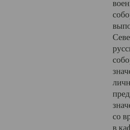
воен
собо
выпо
Севе
русс
собо
знач
личн
пред
знач
со в
в ка