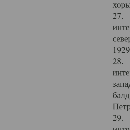
хоры
27. 
инте
севе
1929 
28. 
инте
запа
балд
Петр
29. 
инте