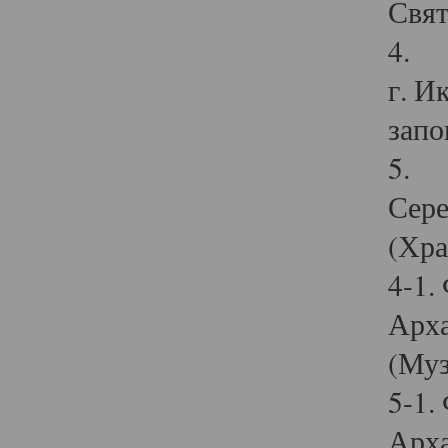
Свят
4. И
г. И
запо
5. И
Сере
(Хра
4-1.
Арха
(Муз
5-1.
Арха