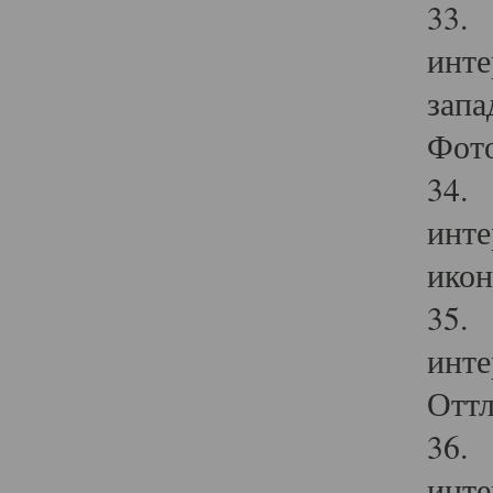
33. 
инте
запа
Фото
34. 
инте
икон
35. 
инте
Оттл
36. 
инте