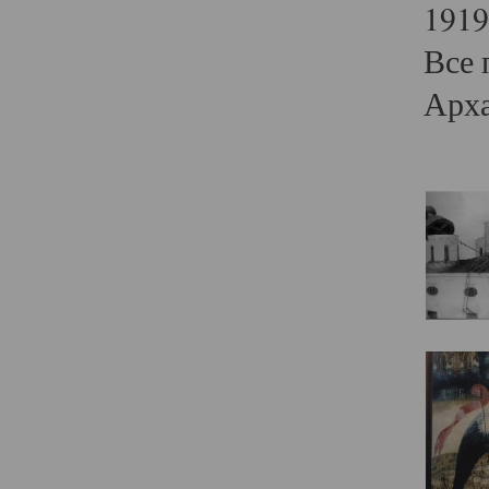
1919
Все 
Арха