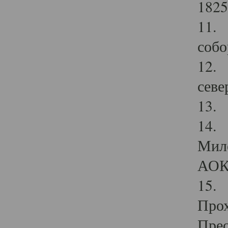
1825
11.
собо
12. 
севе
13.
14. 
Мило
АОК
15. 
Прох
Прео