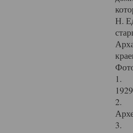
кото
Н. Е
стар
Арха
крае
Фот
1. С
1929 
2. Р
Архе
3. Ф