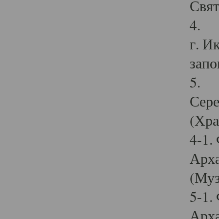
Свят
4. И
г. И
запо
5. И
Сере
(Хра
4-1.
Арха
(Муз
5-1.
Арха