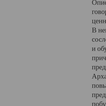
Опис
гово
ценн
В не
сосл
и об
прич
пред
Арха
повы
пред
побу