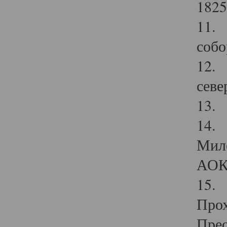
1825
11.
собо
12. 
севе
13.
14. 
Мило
АОК
15. 
Прох
Прео