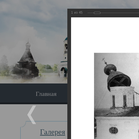
1
из
45
Главная
Экскурсия
Главная
Галерея