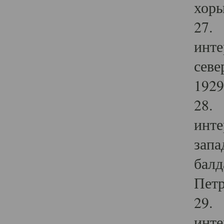
хоры
27. 
инте
севе
1929 
28. 
инте
запа
балд
Петр
29. 
инте