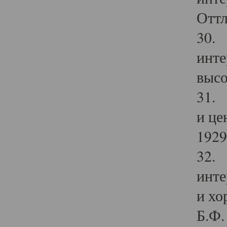
Оттл
30. 
инте
высо
31. 
и це
1929 
32. 
инте
и хо
Б.Ф. 