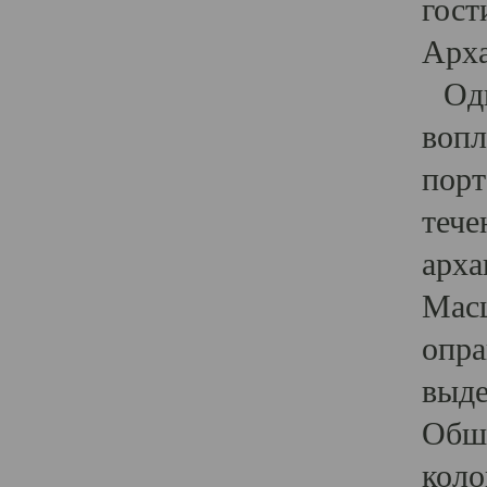
гост
Арха
Один
вопл
порт
тече
арха
Масш
опра
выде
Обши
коло