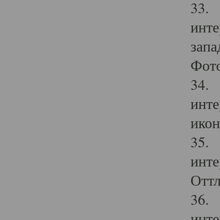
33. 
инте
запа
Фото
34. 
инте
икон
35. 
инте
Оттл
36. 
инте