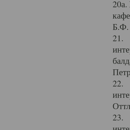
20а.
кафе
Б.Ф. 
21. 
инте
балд
Петр
22. 
инте
Оттл
23. 
инте