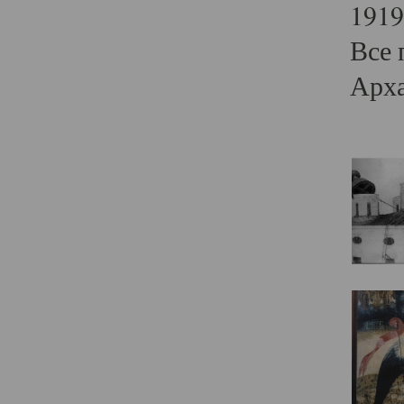
1919
Все 
Арха