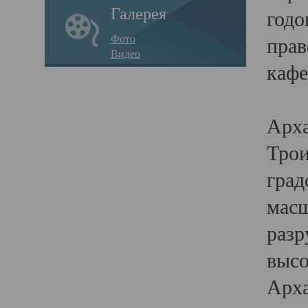
Галерея
годо
Фото
прав
Видео
кафе
Воз
Арха
Трои
град
масш
разр
высо
Арха