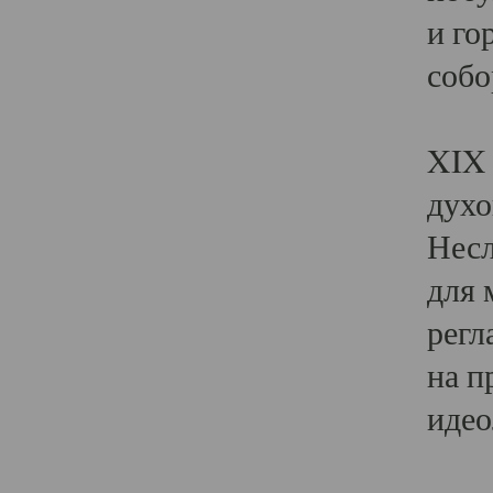
и го
собо
Явл
XIX 
духо
Несл
для 
регл
на п
идео
Поя