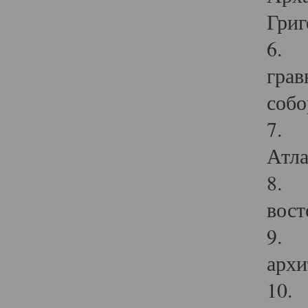
Григ
6. П
грав
собо
7. Г
Атла
8. С
вост
9. С
архи
10. 