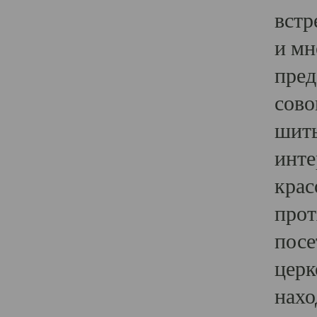
встр
и мн
пред
сово
шить
инте
крас
прот
посе
церк
нахо