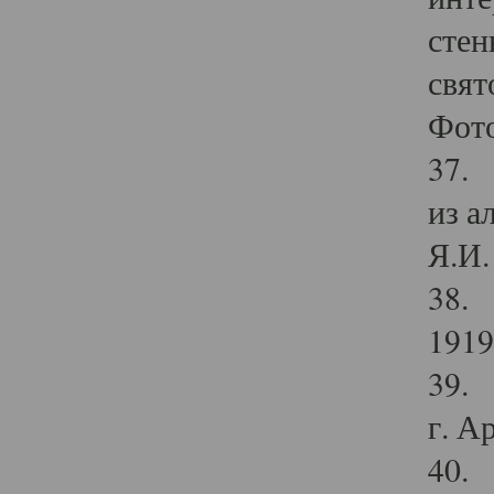
стен
свят
Фото
37. 
из а
Я.И. 
38. 
1919
39. 
г. А
40. 