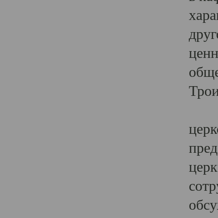
хара
друг
ценн
обще
Трои
Ярк
церк
пред
церк
сотр
обсу