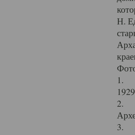
кото
Н. Е
стар
Арха
крае
Фот
1. С
1929 
2. Р
Архе
3. Ф