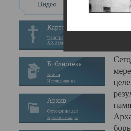
Видео
Св
Картотека
Свя
“Пострадавшие за веру в
XX веке на Севере”
23.12.
Сего
Библиотека
мере
Книги
целе
Исследования
резу
Архив
памя
Фотокопии дел
Арха
Крестные ходы
борь