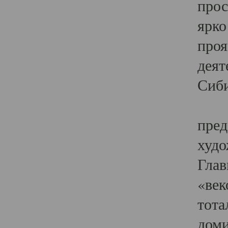
прос
ярко
проя
деят
Сиби
Одн
пред
худо
Глав
«век
тота
доми