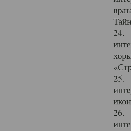
врат
Тайн
24. 
инте
хоры
«Стр
25. 
инте
икон
26. 
инте