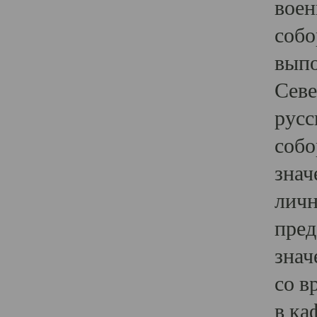
воен
собо
выпо
Севе
русс
собо
знач
личн
пред
знач
со в
в ка