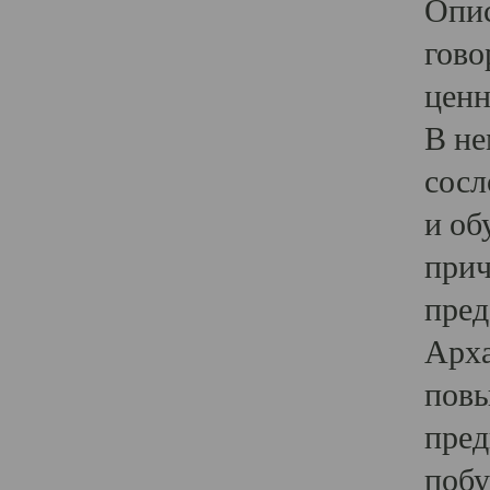
Опис
гово
ценн
В не
сосл
и об
прич
пред
Арха
повы
пред
побу