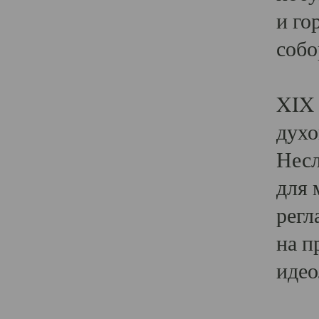
и го
собо
Явл
XIX 
духо
Несл
для 
регл
на п
идео
Поя