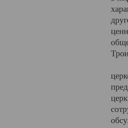
хара
друг
ценн
обще
Трои
Ярк
церк
пред
церк
сотр
обсу