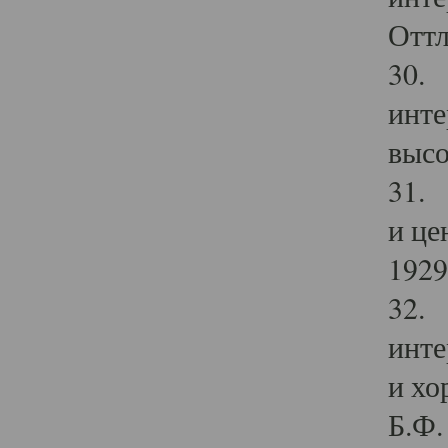
Оттл
30. 
инте
высо
31. 
и це
1929 
32. 
инте
и хо
Б.Ф. 