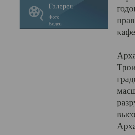
Галерея
годо
Фото
прав
Видео
кафе
Воз
Арха
Трои
град
масш
разр
высо
Арха