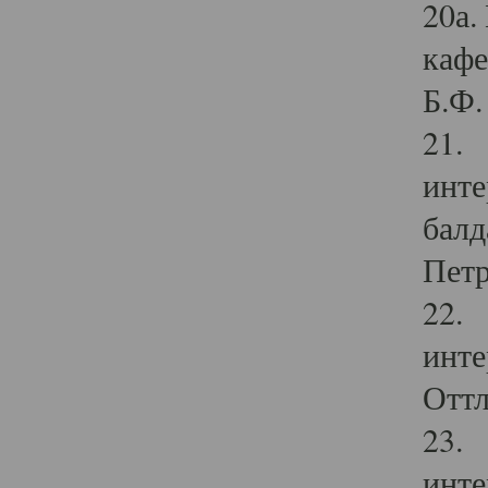
20а.
кафе
Б.Ф. 
21. 
инте
балд
Петр
22. 
инте
Оттл
23. 
инте