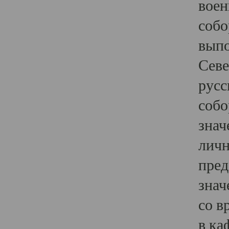
воен
собо
выпо
Севе
русс
собо
знач
личн
пред
знач
со в
в ка