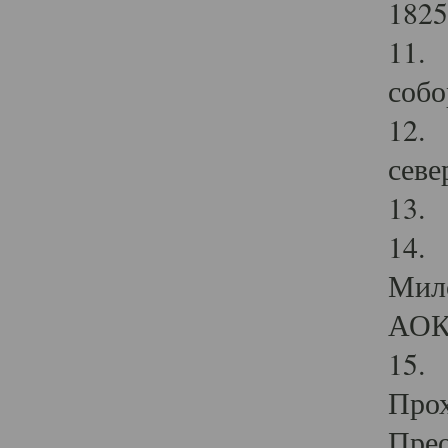
1825
11.
собо
12. 
севе
13.
14. 
Мило
АОК
15. 
Прох
Прео