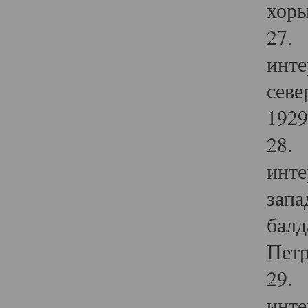
хоры
27. 
инте
севе
1929 
28. 
инте
запа
балд
Петр
29. 
инте