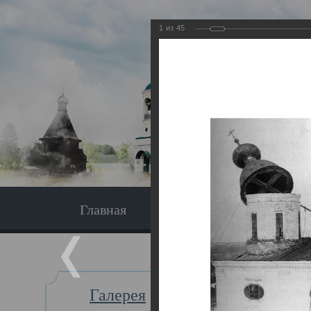
1
из
45
Главная
Экскурсия
Главная
Галерея