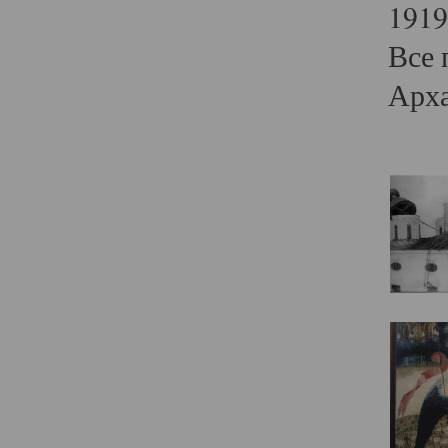
1919
Все 
Арха