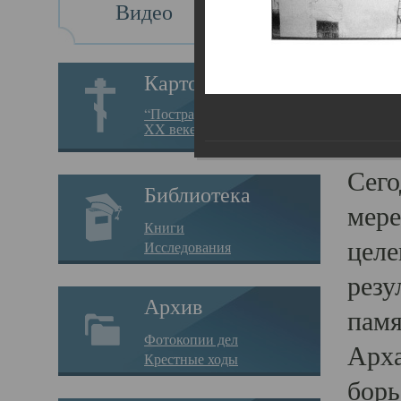
Видео
Св
Картотека
Свя
“Пострадавшие за веру в
XX веке на Севере”
23.12.
Сего
Библиотека
мере
Книги
целе
Исследования
резу
Архив
памя
Фотокопии дел
Арха
Крестные ходы
борь