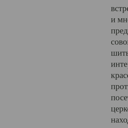
встр
и мн
пред
сово
шить
инте
крас
прот
посе
церк
нахо