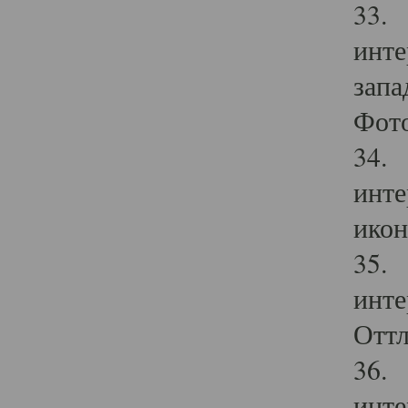
33. 
инте
запа
Фото
34. 
инте
икон
35. 
инте
Оттл
36. 
инте