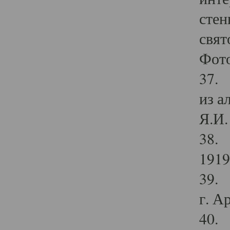
стен
свят
Фото
37. 
из а
Я.И. 
38. 
1919
39. 
г. А
40. 