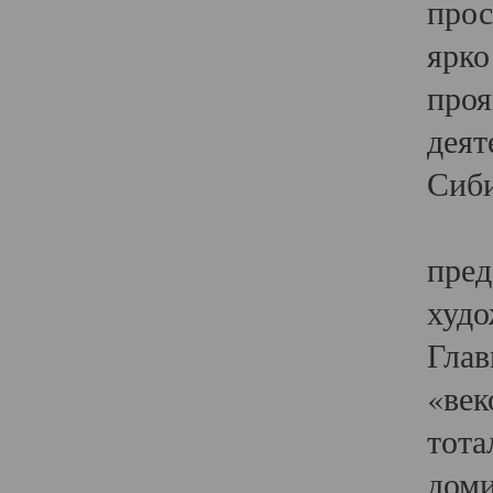
прос
ярко
проя
деят
Сиби
Одн
пред
худо
Глав
«век
тота
доми