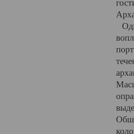
гост
Арха
Один
вопл
порт
тече
арха
Масш
опра
выде
Обши
коло