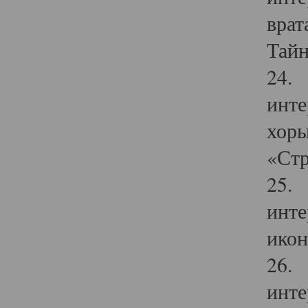
врат
Тайн
24. 
инте
хоры
«Стр
25. 
инте
икон
26. 
инте