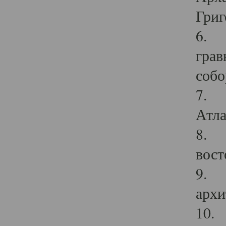
Григ
6. П
грав
собо
7. Г
Атла
8. С
вост
9. С
архи
10. 