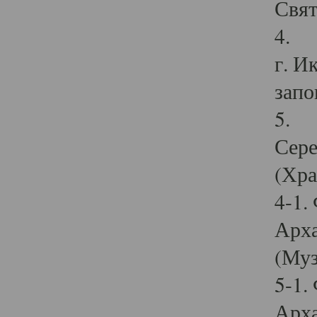
Свят
4. И
г. И
запо
5. И
Сере
(Хра
4-1.
Арха
(Муз
5-1.
Арха