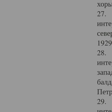
хоры
27. 
инте
севе
1929 
28. 
инте
запа
балд
Петр
29. 
инте