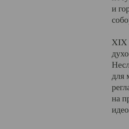
и го
собо
Явл
XIX 
духо
Несл
для 
регл
на п
идео
Поя