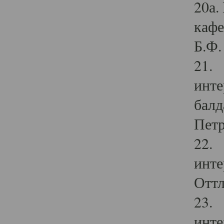
20а.
кафе
Б.Ф. 
21. 
инте
балд
Петр
22. 
инте
Оттл
23. 
инте