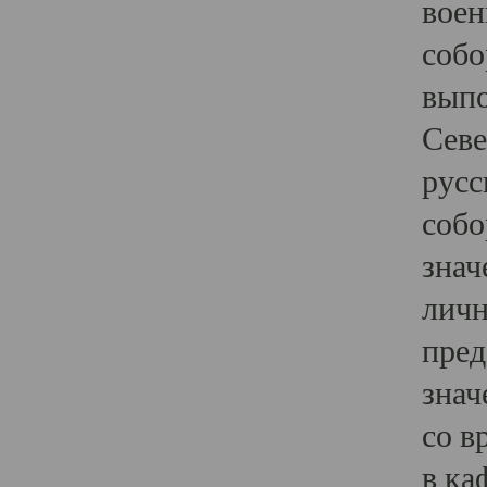
воен
собо
выпо
Севе
русс
собо
знач
личн
пред
знач
со в
в ка