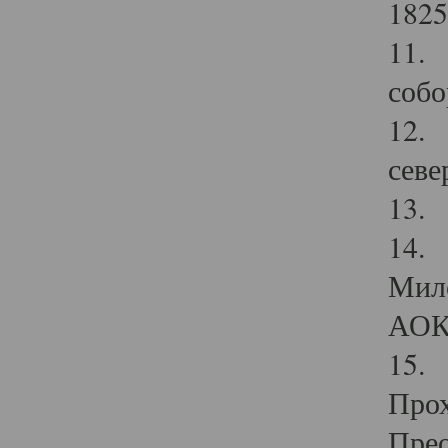
1825
11.
собо
12. 
севе
13.
14. 
Мило
АОК
15. 
Прох
Прео