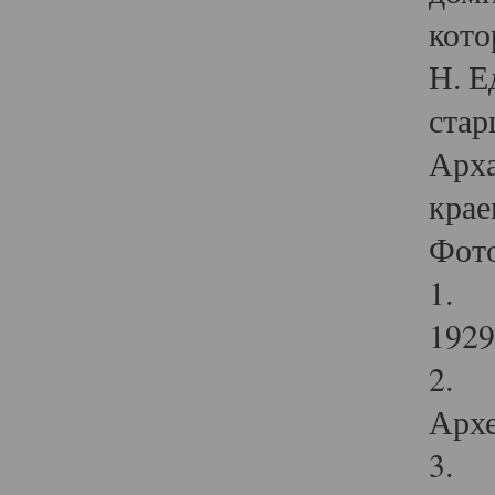
кото
Н. Е
стар
Арха
крае
Фот
1. С
1929 
2. Р
Архе
3. Ф