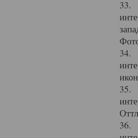
33. 
инте
запа
Фото
34. 
инте
икон
35. 
инте
Оттл
36. 
инте