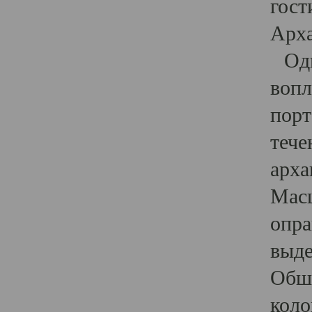
гост
Арха
Один
вопл
порт
тече
арха
Масш
опра
выде
Обши
коло