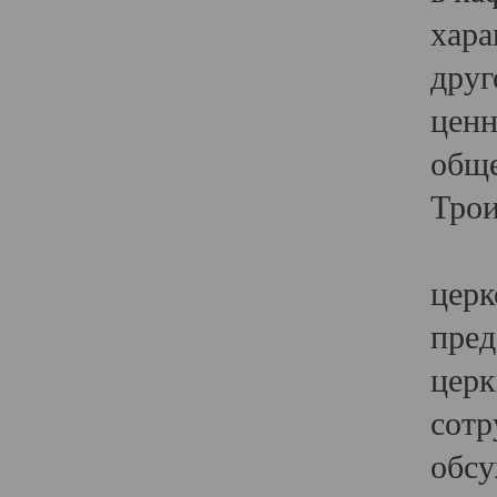
хара
друг
ценн
обще
Трои
Ярк
церк
пред
церк
сотр
обсу