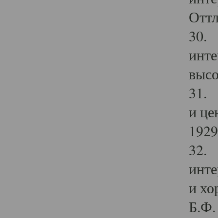
Оттл
30. 
инте
высо
31. 
и це
1929 
32. 
инте
и хо
Б.Ф. 