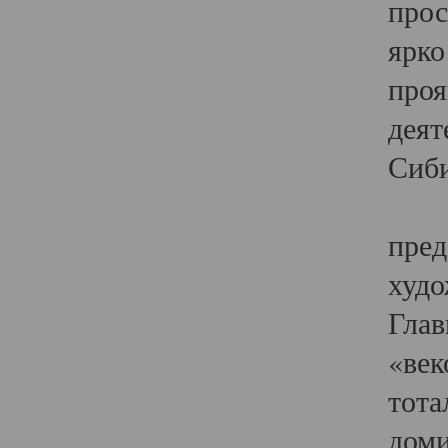
прос
ярко
проя
деят
Сиби
Одн
пред
худо
Глав
«век
тота
доми