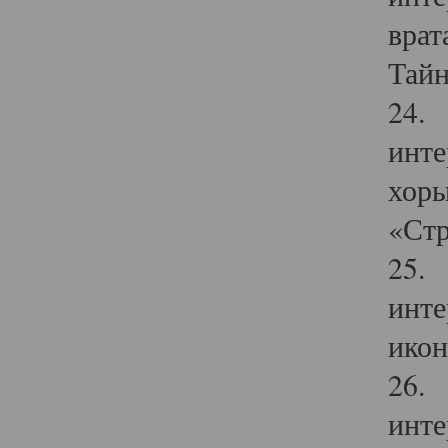
врат
Тайн
24. 
инте
хоры
«Стр
25. 
инте
икон
26. 
инте