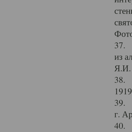
стен
свят
Фото
37. 
из а
Я.И. 
38. 
1919
39. 
г. А
40. 