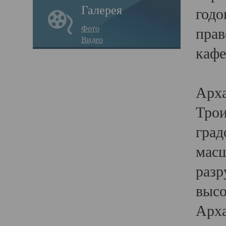
Галерея
годо
Фото
прав
Видео
кафе
Воз
Арха
Трои
град
масш
разр
высо
Арха