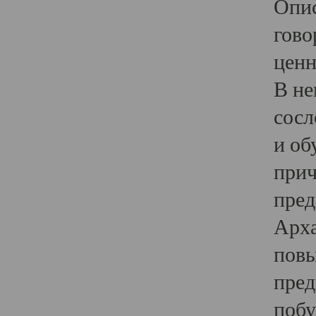
Опис
гово
ценн
В не
сосл
и об
прич
пред
Арха
повы
пред
побу