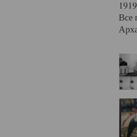
1919
Все 
Арха