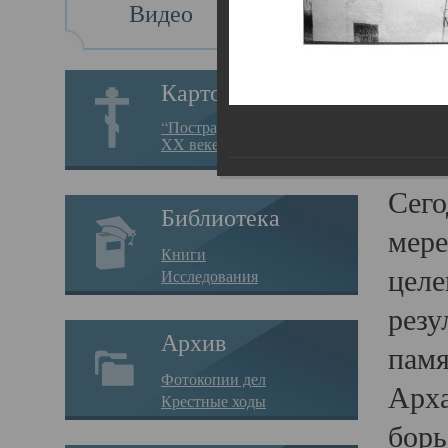
Видео
Св
Картотека
Свя
“Пострадавшие за веру в
XX веке на Севере”
23.12.
Сего
Библиотека
мере
Книги
целе
Исследования
резу
Архив
памя
Фотокопии дел
Арха
Крестные ходы
борь