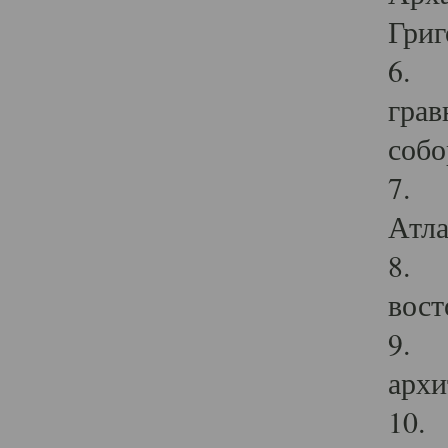
Григ
6. П
грав
собо
7. Г
Атла
8. С
вост
9. С
архи
10. 