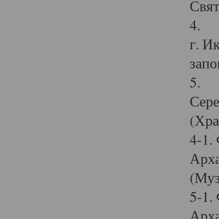
Свят
4. И
г. И
запо
5. И
Сере
(Хра
4-1.
Арха
(Муз
5-1.
Арха