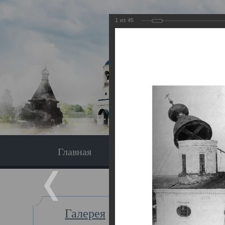
1
из
45
Главная
Экскурсия
Главная
Галерея