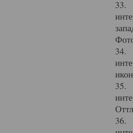
33. 
инте
запа
Фото
34. 
инте
икон
35. 
инте
Оттл
36. 
инте