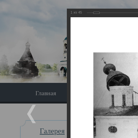
1
из
45
Главная
Экскурсия
Главная
Галерея