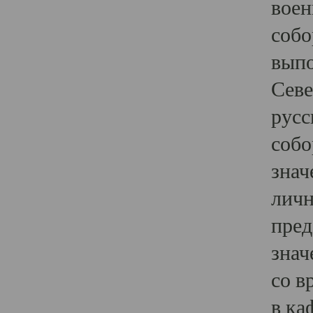
воен
собо
выпо
Севе
русс
собо
знач
личн
пред
знач
со в
в ка