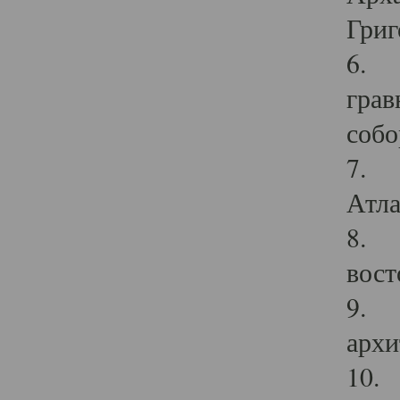
Григ
6. П
грав
собо
7. Г
Атла
8. С
вост
9. С
архи
10. 