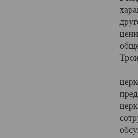
хара
друг
ценн
обще
Трои
Ярк
церк
пред
церк
сотр
обсу