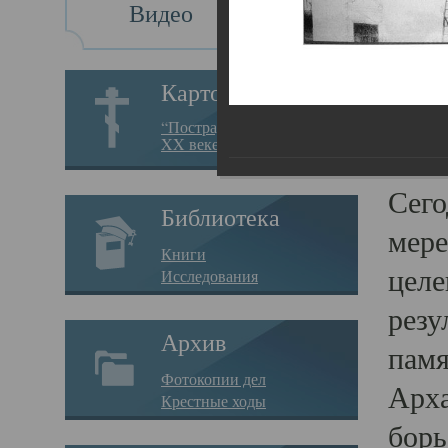
Видео
Св
Картотека
Свя
“Пострадавшие за веру в
XX веке на Севере”
23.12.
Сего
Библиотека
мере
Книги
целе
Исследования
резу
Архив
памя
Фотокопии дел
Арха
Крестные ходы
борь