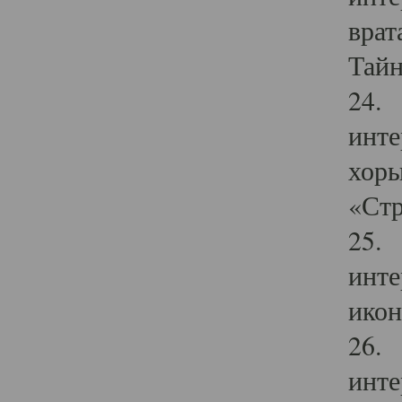
врат
Тайн
24. 
инте
хоры
«Стр
25. 
инте
икон
26. 
инте