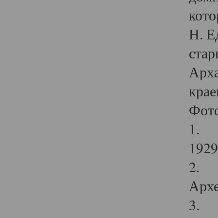
кото
Н. Е
стар
Арха
крае
Фот
1. С
1929 
2. Р
Архе
3. Ф