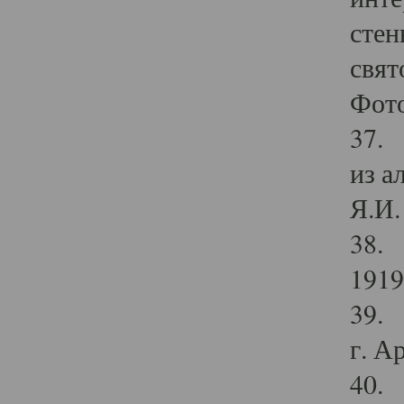
стен
свят
Фото
37. 
из а
Я.И. 
38. 
1919
39. 
г. А
40. 