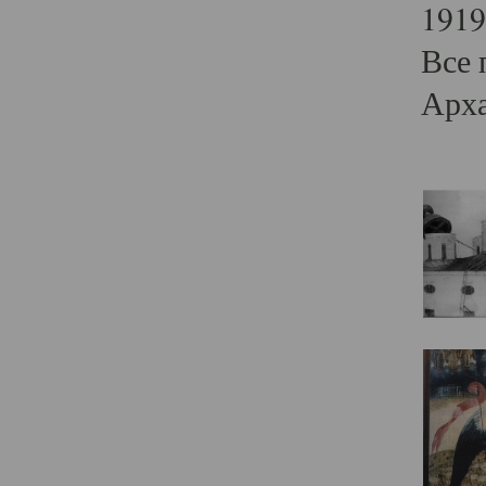
1919
Все 
Арха