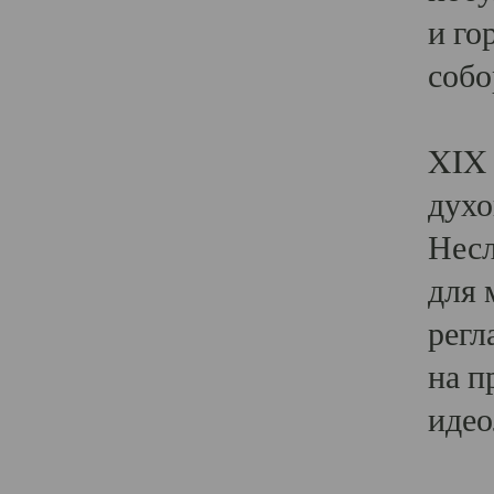
и го
собо
Явл
XIX 
духо
Несл
для 
регл
на п
идео
Поя