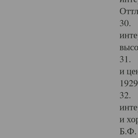
Оттл
30. 
инте
высо
31. 
и це
1929 
32. 
инте
и хо
Б.Ф. 