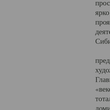
прос
ярко
проя
деят
Сиби
Одн
пред
худо
Глав
«век
тота
доми