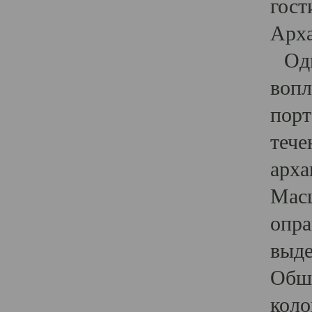
гост
Арха
Один
вопл
порт
тече
арха
Масш
опра
выде
Обши
коло