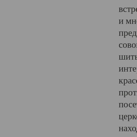
встр
и мн
пред
сово
шить
инте
крас
прот
посе
церк
нахо