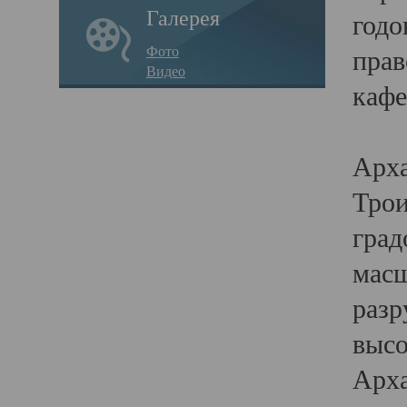
Галерея
годо
Фото
прав
Видео
кафе
Воз
Арха
Трои
град
масш
разр
высо
Арха