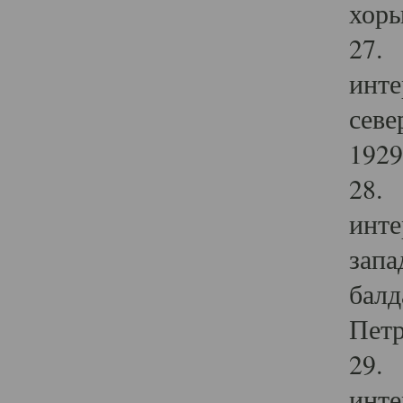
хоры
27. 
инте
севе
1929 
28. 
инте
запа
балд
Петр
29. 
инте