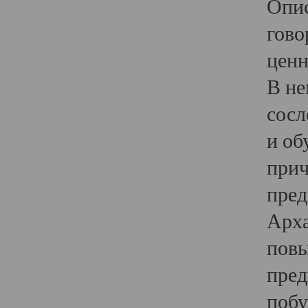
Опис
гово
ценн
В не
сосл
и об
прич
пред
Арха
повы
пред
побу