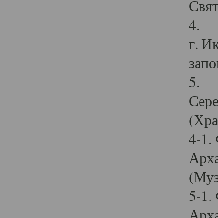
Свят
4. И
г. И
запо
5. И
Сере
(Хра
4-1.
Арха
(Муз
5-1.
Арха