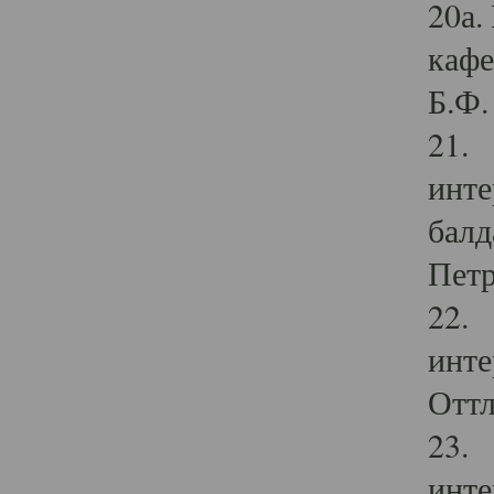
20а.
кафе
Б.Ф. 
21. 
инте
балд
Петр
22. 
инте
Оттл
23. 
инте