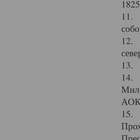
1825
11.
собо
12. 
севе
13.
14. 
Мило
АОК
15. 
Прох
Прео