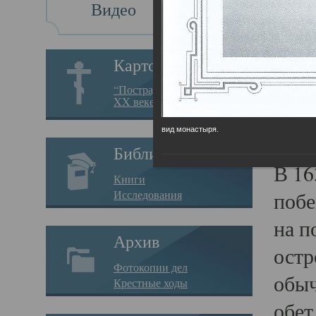
Видео
Кр
До
Картотека
“Пострадавшие за веру в
XX веке на Севере”
Кре
вид монастыря.
09.11.
Библиотека
В 16
Книги
Исследования
побе
на п
Архив
остр
Фотокопии дел
обыч
Крестные ходы
обет