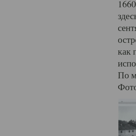
1660
здес
сент
остр
как 
испо
По м
Фото