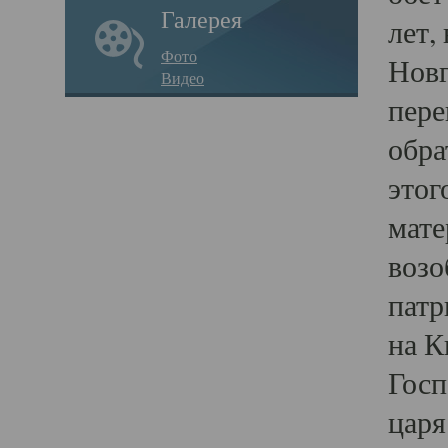
Галерея
лет,
Фото
Новг
Видео
пере
обра
этог
мате
возо
патр
на К
Госп
царя