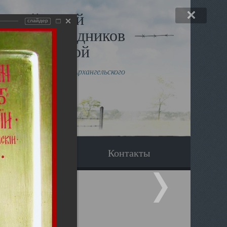
льный музей
слайдер
в и исповедников
рхангельской
влению митрополита Архангельского
горского Даниила
Вопрос-ответ
Контакты
. Святыни