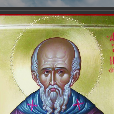
Виртуа
Новомученико
Земли А
Сайт создан по благосло
и Холмо
Наследники
Галерея
Главная
Галерея
Монастыри-мученики
Сийский монастырь