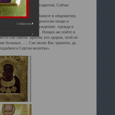
стырю патриархом Филаретом. Сейчас
 свой устав так : «Живите в общежитии,
х отцов. На трапезе строителю пищи и
Слайд-шоу:
е. Также равно и по обсуждению одежда и
йте от христолюбцев. … Нищих же пойте и
сто сие святое. Братия, кто здоров, чтоб не
роме больных. …. Сие молю Вас хранити, да
подобного Сергия молитва».