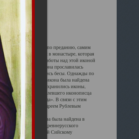
Святыни
 Троицы, написанная, по преданию, самим
диции иконописания в монастыре, которая
бновлена.. Во время работы над этой иконой
написанию образа». Икона прославилась
из одержимых изгонялись бесы. Однажды по
ся в нем чудотворная икона была найдена
обители долгое время хранились иконы,
ом исцелении им заболевшего иконописца
ставлять своего труда». В связи с этим
пием Печерским и Андреем Рублевым
астыря, 2012 года икона была найдена в
заведующей отделом древнерусского
а выставке посвященной Сийскому
года.