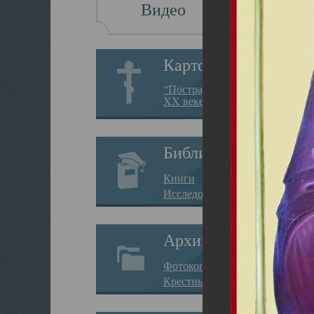
Видео
Картотека
“Пострадавшие за веру в
XX веке на Севере”
Библиотека
Книги
Исследования
Архив
Фотокопии дел
Крестные ходы