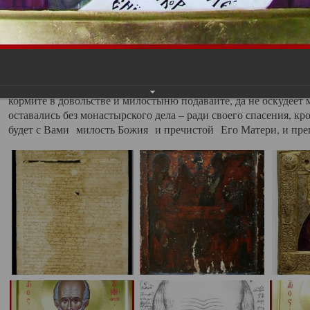
Икона Богоматери Владимирской подаренная Сийскому мона
находится в Архангельском краеведческом музее.
В своем духовном завещании преподобный Антоний изложил
равно духовно и телесно, пищею и одеждою по заповеди святы
пития сверх братского продовольствия ничего не прибавляйт
обувь. Хмельного питья в монастыре не держите, ни принима
кормите в довольстве и милостыню подавайте, да не оскудеет ме
оставались без монастырского дела – ради своего спасения, к
будет с Вами милость Божия и пречистой Его Матери, и пре