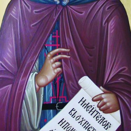
Сийский монастырь. 
Сийский монастырь. Святыни
05.10.2015
Главной святыней Сийского монастыря была икона Пресвятой
преподобным Антонием .Именно им было положено начало тра
в ХХ веке, после возрождения Сийского монастыря, была возо
он «предался посту и молитве, этим более всего способствуя 
чудотворениями. По молитвам перед ней прозревали слепые, 
недосмотру деревянный Троицкий храм сгорел, но находившая
неповрежденной. Сохранились сведения о том, что в Сийской 
написанные преподобным Антонием. Известно также о чудесн
игумена Питирима, которому преподобный Антоний велел «не о
преподобный Антоний Сийский наряду с преподобными Али
почитается как святой покровитель иконописцев.
Долгое время икона считалась утерянной. Но к 20 – летию мон
запасниках ГМО «Художественная культура Русского Севера» 
искусства музея Кольцовой Т.М. Икона была представлена н
монастырю в Архангельском краеведческом музее летом того 