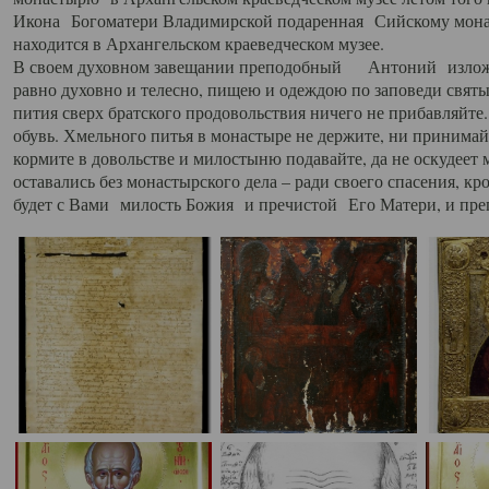
Икона Богоматери Владимирской подаренная Сийскому мона
находится в Архангельском краеведческом музее.
В своем духовном завещании преподобный Антоний изложил
равно духовно и телесно, пищею и одеждою по заповеди святы
пития сверх братского продовольствия ничего не прибавляйт
обувь. Хмельного питья в монастыре не держите, ни принима
кормите в довольстве и милостыню подавайте, да не оскудеет ме
оставались без монастырского дела – ради своего спасения, к
будет с Вами милость Божия и пречистой Его Матери, и пре