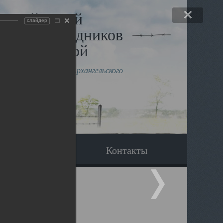
льный музей
слайдер
в и исповедников
рхангельской
влению митрополита Архангельского
горского Даниила
Вопрос-ответ
Контакты
. Святыни