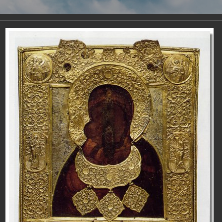
Виртуа
Новомученико
Земли А
Сайт создан по благосло
и Холмо
Наследники
Галерея
Главная
Галерея
Монастыри-мученики
Сийский монастырь