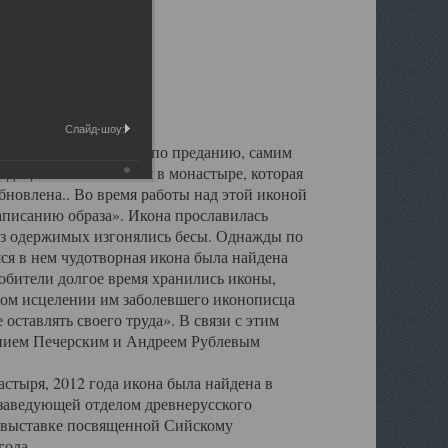
Святыни
Слайд-шоу:
 Троицы, написанная, по преданию, самим
диции иконописания в монастыре, которая
бновлена.. Во время работы над этой иконой
написанию образа». Икона прославилась
из одержимых изгонялись бесы. Однажды по
ся в нем чудотворная икона была найдена
обители долгое время хранились иконы,
ом исцелении им заболевшего иконописца
ставлять своего труда». В связи с этим
пием Печерским и Андреем Рублевым
астыря, 2012 года икона была найдена в
заведующей отделом древнерусского
а выставке посвященной Сийскому
года.