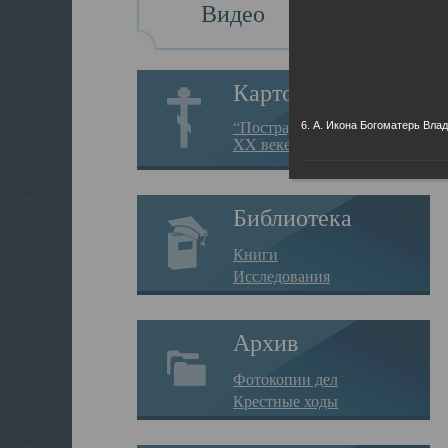
Видео
Картотека
“Пострадавшие за веру в
6. А. Икона Богоматерь Вла
XX веке на Севере”
Библиотека
Книги
Исследования
Архив
Фотокопии дел
Крестные ходы