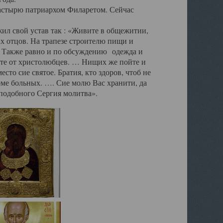
стырю патриархом Филаретом. Сейчас
 свой устав так : «Живите в общежитии,
х отцов. На трапезе строителю пищи и
е. Также равно и по обсуждению одежда и
йте от христолюбцев. … Нищих же пойте и
сто сие святое. Братия, кто здоров, чтоб не
роме больных. …. Сие молю Вас хранити, да
подобного Сергия молитва».