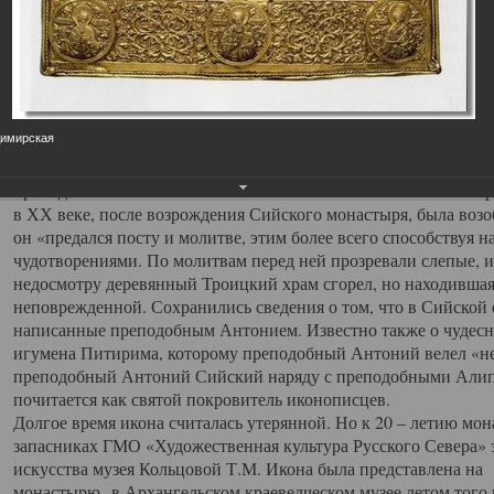
Сийский монастырь. 
Сийский монастырь. Святыни
димирская
05.10.2015
Главной святыней Сийского монастыря была икона Пресвятой
преподобным Антонием .Именно им было положено начало тра
в ХХ веке, после возрождения Сийского монастыря, была возо
он «предался посту и молитве, этим более всего способствуя 
чудотворениями. По молитвам перед ней прозревали слепые, 
недосмотру деревянный Троицкий храм сгорел, но находившая
неповрежденной. Сохранились сведения о том, что в Сийской 
написанные преподобным Антонием. Известно также о чудесн
игумена Питирима, которому преподобный Антоний велел «не о
преподобный Антоний Сийский наряду с преподобными Али
почитается как святой покровитель иконописцев.
Долгое время икона считалась утерянной. Но к 20 – летию мон
запасниках ГМО «Художественная культура Русского Севера» 
искусства музея Кольцовой Т.М. Икона была представлена н
монастырю в Архангельском краеведческом музее летом того 