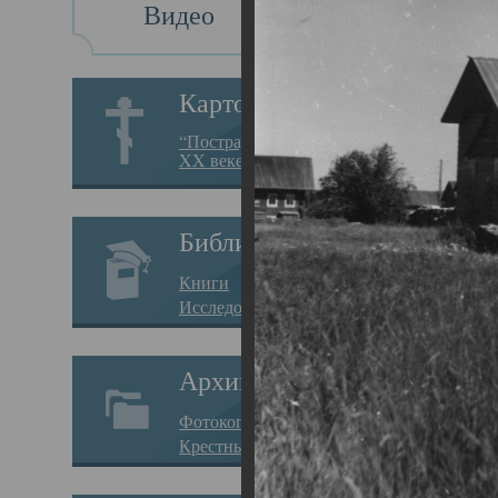
Видео
Це
Ле
Картотека
“Пострадавшие за веру в
XX веке на Севере”
Цер
03.09.
Библиотека
Прих
Книги
Исследования
отно
Хима
Архив
Алек
Фотокопии дел
них 
Крестные ходы
посл