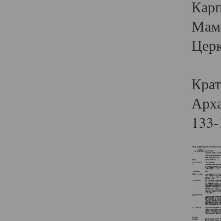
Карп
Мам
Церк
Крат
Арха
133-