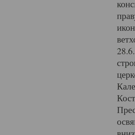
конс
прав
икон
ветх
28.6
стро
церк
Кале
Кост
Прес
освя
вниз