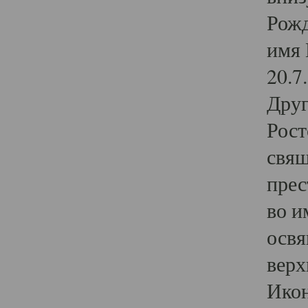
Рожд
имя 
20.7
Друг
Рост
свящ
прес
во и
освя
верх
Икон