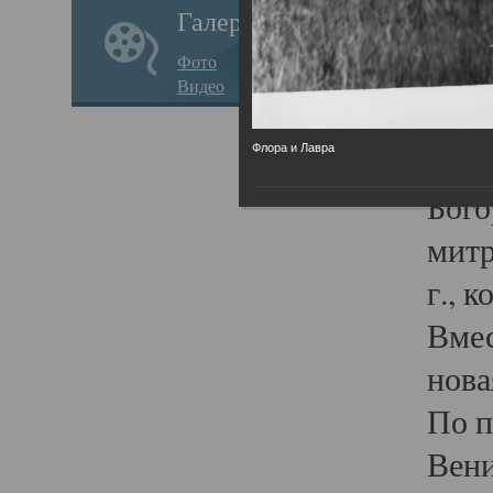
Галерея
важс
Фото
об о
Видео
пост
Флора и Лавра
Прео
Бого
митр
г., 
Вмес
нова
По п
Вени