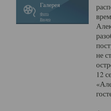
Галерея
расп
Фото
врем
Видео
Алек
разо
пост
не с
остр
12 с
«Але
гост
В 2