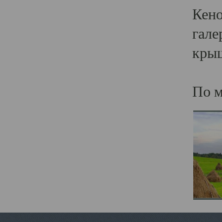
Кено
гале
кры
По м