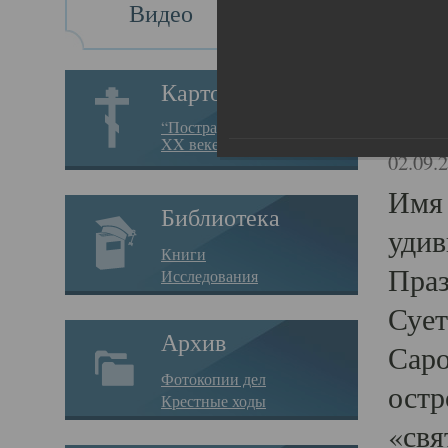
Видео
Ча
Картотека
Час
“Пострадавшие за веру в
XX веке на Севере”
02.09.
Имя 
Библиотека
удив
Книги
Праз
Исследования
Сует
Архив
Саро
Фотокопии дел
остр
Крестные ходы
«свя