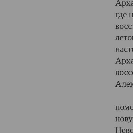
Арха
где 
восс
лето
наст
Арха
восс
Алек
На 
помо
нову
Невс