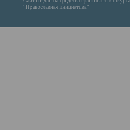
Сайт создан на средства грантового конкурс
“Православная инициатива”